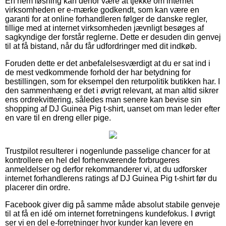
En nem løsning kan derfor være at tjekke om internet
virksomheden er e-mærke godkendt, som kan være en
garanti for at online forhandleren følger de danske regler,
tillige med at internet virksomheden jævnligt besøges af
sagkyndige der forstår reglerne. Dette er desuden din genvej
til at få bistand, når du får udfordringer med dit indkøb.
Foruden dette er det anbefalelsesværdigt at du er sat ind i
de mest vedkommende forhold der har betydning for
bestillingen, som for eksempel den returpolitik butikken har. I
den sammenhæng er det i øvrigt relevant, at man altid sikrer
ens ordrekvittering, således man senere kan bevise sin
shopping af DJ Guinea Pig t-shirt, uanset om man leder efter
en vare til en dreng eller pige.
Trustpilot resulterer i nogenlunde passelige chancer for at
kontrollere en hel del forhenværende forbrugeres
anmeldelser og derfor rekommanderer vi, at du udforsker
internet forhandlerens ratings af DJ Guinea Pig t-shirt før du
placerer din ordre.
Facebook giver dig på samme måde absolut stabile genveje
til at få en idé om internet forretningens kundefokus. I øvrigt
ser vi en del e-forretninger hvor kunder kan levere en