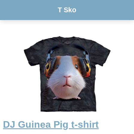
T Sko
DJ Guinea Pig t-shirt