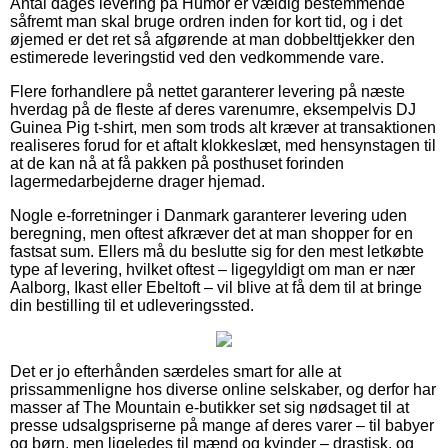
Antal dages levering på Humor er vældig bestemmende
såfremt man skal bruge ordren inden for kort tid, og i det
øjemed er det ret så afgørende at man dobbelttjekker den
estimerede leveringstid ved den vedkommende vare.
Flere forhandlere på nettet garanterer levering på næste
hverdag på de fleste af deres varenumre, eksempelvis DJ
Guinea Pig t-shirt, men som trods alt kræver at transaktionen
realiseres forud for et aftalt klokkeslæt, med hensynstagen til
at de kan nå at få pakken på posthuset forinden
lagermedarbejderne drager hjemad.
Nogle e-forretninger i Danmark garanterer levering uden
beregning, men oftest afkræver det at man shopper for en
fastsat sum. Ellers må du beslutte sig for den mest letkøbte
type af levering, hvilket oftest – ligegyldigt om man er nær
Aalborg, Ikast eller Ebeltoft – vil blive at få dem til at bringe
din bestilling til et udleveringssted.
Det er jo efterhånden særdeles smart for alle at
prissammenligne hos diverse online selskaber, og derfor har
masser af The Mountain e-butikker set sig nødsaget til at
presse udsalgspriserne på mange af deres varer – til babyer
og børn, men ligeledes til mænd og kvinder – drastisk, og