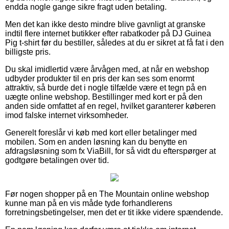
endda nogle gange sikre fragt uden betaling.
Men det kan ikke desto mindre blive gavnligt at granske
indtil flere internet butikker efter rabatkoder på DJ Guinea
Pig t-shirt før du bestiller, således at du er sikret at få fat i den
billigste pris.
Du skal imidlertid være årvågen med, at når en webshop
udbyder produkter til en pris der kan ses som enormt
attraktiv, så burde det i nogle tilfælde være et tegn på en
uægte online webshop. Bestillinger med kort er på den
anden side omfattet af en regel, hvilket garanterer køberen
imod falske internet virksomheder.
Generelt foreslår vi køb med kort eller betalinger med
mobilen. Som en anden løsning kan du benytte en
afdragsløsning som fx ViaBill, for så vidt du efterspørger at
godtgøre betalingen over tid.
Før nogen shopper på en The Mountain online webshop
kunne man på en vis måde tyde forhandlerens
forretningsbetingelser, men det er tit ikke videre spændende.