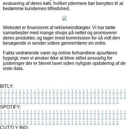
evaluering af deres køb, hvilket ydermere bør benyttes til at
bedømme kundernes tilfredshed.
Websitet er finansieret af reklameindtægter. Vi har tætte
samarbejder med mange shops på nettet og promoverer
deres produkter, og tager imod kommission for så vidt den
besøgende vi sender videre gennemfører en ordre.
Fakta vedrørende varer og online forhandlere ajourføres
hyppigt, men vi ønsker ikke at blive stillet ansvarlig for
justeringer der er blevet lavet siden nyligste opdatering af de
viste data.
BITLY:
1
1
1
1
1
1
1
1
1
1
1
1
1
1
1
1
1
1
1
1
1
1
1
1
1
1
1
1
1
1
1
1
1
1
1
1
1
1
1
1
1
1
1
1
1
1
1
1
1
1
1
1
1
1
1
1
1
1
1
1
1
1
1
1
1
1
1
1
1
1
1
1
1
1
1
1
1
1
1
1
1
1
1
1
1
1
1
1
1
1
1
1
1
1
1
1
1
1
1
1
SPOTIFY:
1
1
1
1
1
1
1
1
1
1
1
1
1
1
1
1
1
1
1
1
1
1
1
1
1
1
1
1
1
1
1
1
1
1
1
1
1
1
1
1
1
1
1
1
1
1
1
1
1
1
1
1
1
1
1
1
1
1
1
1
1
1
1
1
1
1
1
1
1
1
1
1
1
1
1
1
1
1
1
1
1
1
1
1
1
1
1
1
1
1
1
1
1
1
1
1
1
1
1
1
CUTTLY BIO: