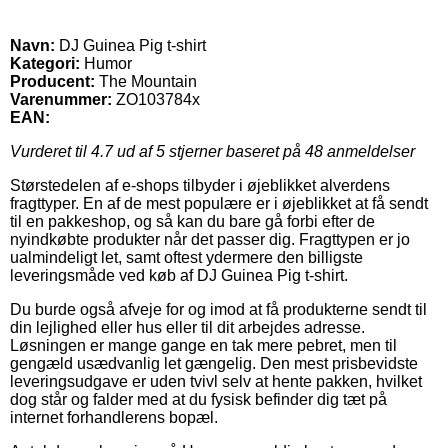
Navn:
DJ Guinea Pig t-shirt
Kategori:
Humor
Producent:
The Mountain
Varenummer:
ZO103784x
EAN:
Vurderet til
4.7
ud af 5 stjerner baseret på
48
anmeldelser
Størstedelen af e-shops tilbyder i øjeblikket alverdens
fragttyper. En af de mest populære er i øjeblikket at få sendt
til en pakkeshop, og så kan du bare gå forbi efter de
nyindkøbte produkter når det passer dig. Fragttypen er jo
ualmindeligt let, samt oftest ydermere den billigste
leveringsmåde ved køb af DJ Guinea Pig t-shirt.
Du burde også afveje for og imod at få produkterne sendt til
din lejlighed eller hus eller til dit arbejdes adresse.
Løsningen er mange gange en tak mere pebret, men til
gengæld usædvanlig let gængelig. Den mest prisbevidste
leveringsudgave er uden tvivl selv at hente pakken, hvilket
dog står og falder med at du fysisk befinder dig tæt på
internet forhandlerens bopæl.