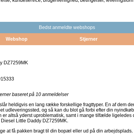
rrelse, kundeservice, brugervenlighed, betingelser, leveringsfor
Bedst anmeldte webshops
Webshop
Stjerner
ddy DZ7259MK
915333
jerner baseret på
10
anmeldelser
slår heldigvis en lang række forskellige fragttyper. En af dem de
l et udleveringssted, og så kan du blot gå forbi efter din nyindkøbt
 er altså yderst uproblematisk, samt i mange tilfælde ligeledes
f Diesel Little Daddy DZ7259MK.
 at få pakken bragt til din bopæl eller ud på din arbejdsplads.