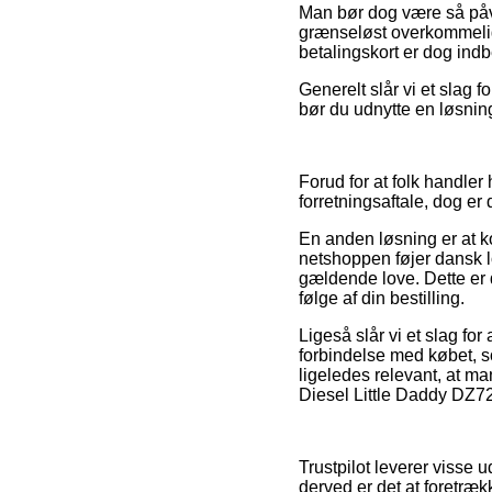
Man bør dog være så påva
grænseløst overkommelig
betalingskort er dog indb
Generelt slår vi et slag
bør du udnytte en løsning
Forud for at folk handle
forretningsaftale, dog er
En anden løsning er at ko
netshoppen føjer dansk lo
gældende love. Dette er 
følge af din bestilling.
Ligeså slår vi et slag fo
forbindelse med købet, s
ligeledes relevant, at m
Diesel Little Daddy DZ72
Trustpilot leverer visse
derved er det at foretræ