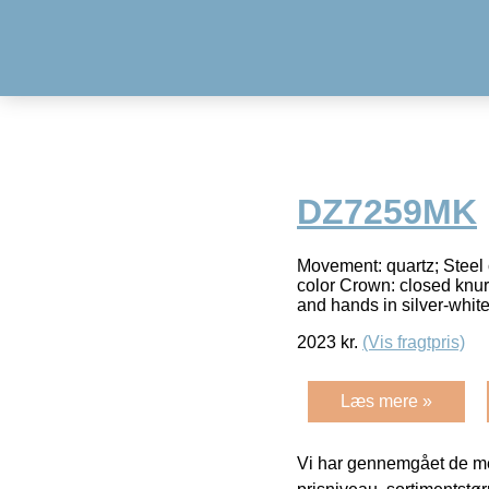
DZ7259MK
Movement: quartz; Steel c
color Crown: closed knurl
and hands in silver-whit
2023
kr.
(Vis fragtpris)
Læs mere »
Vi har gennemgået de mes