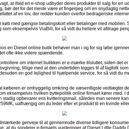
gt, at ifald en e-shop udbyder deres produkter til salg for en u
, bør det for det meste være et fingerpeg om en snydagtig ne
efattet af en lov, der redder kunden overfor bedrageriske interne
 for køb med gængse betalingskort eller betalinger med mobilen
 som eksempelvis ViaBill, for så vidt du hellere vil afdrage pe
r hos en Diesel online butik behøver man i og for sig løbe ige
 det ofte ikke videre spændende.
ntrollere om internet butikken er e-mærke tilsluttet, siden det er
vgivning, tillige med at den undertiden kigges til af fagfolk som 
desuden en god lejlighed til hjælpende service, for så vidt du
r at køberen er omhyggelig omkring de væsentligste vedtægter der
om eksempelvis hvilken byttepolitik online firmaet kører med.
an stadig opbevarer ens kvitteringsmail, således man senere ka
59MK, uafhængig om du leder efter et produkt til en kvinde elle
 udmærkede genveje til at gennemrode diverse tidligere konsume
kke, at du sonderer e-firmaets vurderinger af Diesel Little Dadd