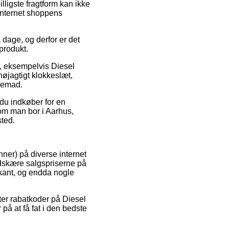
ligste fragtform kan ikke
internet shoppens
 dage, og derfor er det
produkt.
r, eksempelvis Diesel
nøjagtigt klokkeslæt,
hjemad.
 du indkøber for en
 om man bor i Aarhus,
sted.
nner) på diverse internet
nedskære salgspriserne på
rkant, og endda nogle
ter rabatkoder på Diesel
å at få fat i den bedste