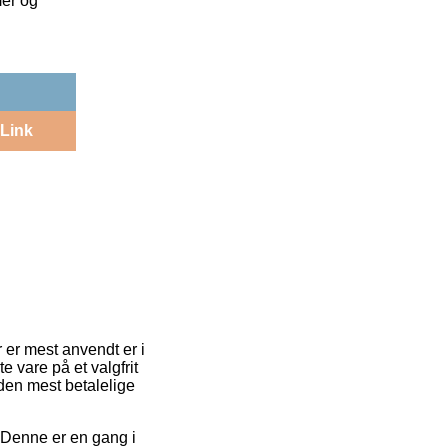
mer og
Link
r er mest anvendt er i
e vare på et valgfrit
 den mest betalelige
 Denne er en gang i