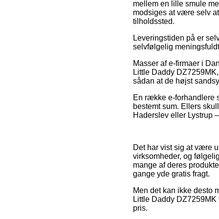
mellem en lille smule me
modsiges at være selv a
tilholdssted.
Leveringstiden på er selv
selvfølgelig meningsfuldt
Masser af e-firmaer i Da
Little Daddy DZ7259MK, de
sådan at de højst sandsyn
En række e-forhandlere s
bestemt sum. Ellers skul
Haderslev eller Lystrup – v
Det har vist sig at være 
virksomheder, og følgelig
mange af deres produkter
gange yde gratis fragt.
Men det kan ikke desto mi
Little Daddy DZ7259MK fo
pris.