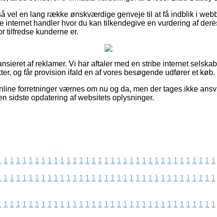
så vel en lang række ønskværdige genveje til at få indblik i we
 internet handler hvor du kan tilkendegive en vurdering af deres
or tilfredse kunderne er.
sieret af reklamer. Vi har aftaler med en stribe internet selskab
er, og får provision ifald en af vores besøgende udfører et køb.
line forretninger værnes om nu og da, men der tages ikke ansva
den sidste opdatering af websitets oplysninger.
1
1
1
1
1
1
1
1
1
1
1
1
1
1
1
1
1
1
1
1
1
1
1
1
1
1
1
1
1
1
1
1
1
1
1
1
1
1
1
1
1
1
1
1
1
1
1
1
1
1
1
1
1
1
1
1
1
1
1
1
1
1
1
1
1
1
1
1
1
1
1
1
1
1
1
1
1
1
1
1
1
1
1
1
1
1
1
1
1
1
1
1
1
1
1
1
1
1
1
1
1
1
1
1
1