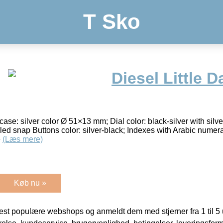
T Sko
Diesel Little 
ase: silver color Ø 51×13 mm; Dial color: black-silver with silver 
ed snap Buttons color: silver-black; Indexes with Arabic numera
e
(Læs mere)
Køb nu »
t populære webshops og anmeldt dem med stjerner fra 1 til 5 ud