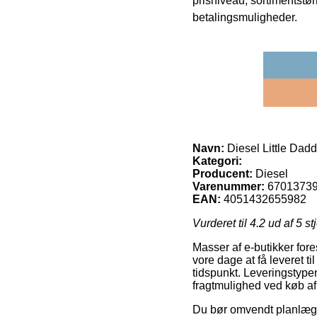
prisniveau, sortimentstø
betalingsmuligheder.
Navn:
Diesel Little Da
Kategori:
Producent:
Diesel
Varenummer:
6701373
EAN:
4051432655982
Vurderet til
4.2
ud af 5 st
Masser af e-butikker fore
vore dage at få leveret ti
tidspunkt. Leveringstypen
fragtmulighed ved køb a
Du bør omvendt planlægge