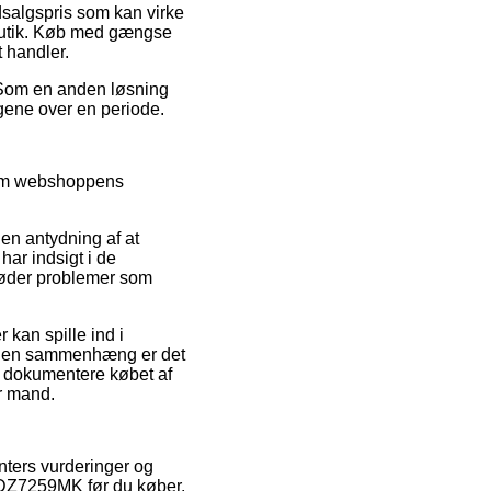
dsalgspris som kan virke
tbutik. Køb med gængse
t handler.
. Som en anden løsning
ngene over en periode.
nnem webshoppens
 en antydning af at
har indsigt i de
 møder problemer som
 kan spille ind i
 I den sammenhæng er det
n dokumentere købet af
r mand.
nters vurderinger og
y DZ7259MK før du køber.