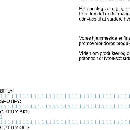
Facebook giver dig lige 
Foruden det er der mange
udnyttes til at vurdere hv
Vores hjemmeside er finan
promoverer deres produkt
Viden om produkter og on
potentielt er iværksat si
BITLY:
1
1
1
1
1
1
1
1
1
1
1
1
1
1
1
1
1
1
1
1
1
1
1
1
1
1
1
1
1
1
1
1
1
1
SPOTIFY:
1
1
1
1
1
1
1
1
1
1
1
1
1
1
1
1
1
1
1
1
1
1
1
1
1
1
1
1
1
1
1
1
1
1
CUTTLY BIO:
1
1
1
1
1
1
1
1
1
1
1
1
1
1
1
1
1
1
1
1
1
1
1
1
1
1
1
1
1
1
1
1
1
1
1
CUTTLY OLD: