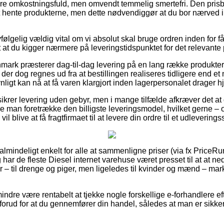
re omkostningsfuld, men omvendt temmelig smertefri. Den prisbil
t hente produkterne, men dette nødvendiggør at du bor nærved 
følgelig vældig vital om vi absolut skal bruge ordren inden for få
 at du kigger nærmere på leveringstidspunktet for det relevante 
nmark præsterer dag-til-dag levering på en lang række produkte
r dog regnes ud fra at bestillingen realiseres tidligere end et 
ligt kan nå at få varen klargjort inden lagerpersonalet drager 
ikrer levering uden gebyr, men i mange tilfælde afkræver det at
le man foretrække den billigste leveringsmodel, hvilket gerne –
il blive at få fragtfirmaet til at levere din ordre til et udleverings
ualmindeligt enkelt for alle at sammenligne priser (via fx PriceRu
 har de fleste Diesel internet varehuse været presset til at at 
 – til drenge og piger, men ligeledes til kvinder og mænd – ma
ndre være rentabelt at tjekke nogle forskellige e-forhandlere ef
rud for at du gennemfører din handel, således at man er sikker p