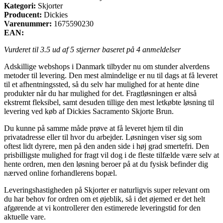
Kategori:
Skjorter
Producent:
Dickies
Varenummer:
1675590230
EAN:
Vurderet til
3.5
ud af 5 stjerner baseret på
4
anmeldelser
Adskillige webshops i Danmark tilbyder nu om stunder alverdens
metoder til levering. Den mest almindelige er nu til dags at få leveret
til et afhentningssted, så du selv har mulighed for at hente dine
produkter når du har mulighed for det. Fragtløsningen er altså
ekstremt fleksibel, samt desuden tillige den mest letkøbte løsning til
levering ved køb af Dickies Sacramento Skjorte Brun.
Du kunne på samme måde prøve at få leveret hjem til din
privatadresse eller til hvor du arbejder. Løsningen viser sig som
oftest lidt dyrere, men på den anden side i høj grad smertefri. Den
prisbilligste mulighed for fragt vil dog i de fleste tilfælde være selv at
hente ordren, men den løsning beroer på at du fysisk befinder dig
nærved online forhandlerens bopæl.
Leveringshastigheden på Skjorter er naturligvis super relevant om
du har behov for ordren om et øjeblik, så i det øjemed er det helt
afgørende at vi kontrollerer den estimerede leveringstid for den
aktuelle vare.