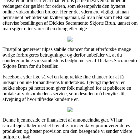
Tilsvarende foreslår vi at man er obs på de mest vedkommende
vedtægter der gælder for ordren, som eksempelvis den bytteret
online virksomheden bruger. Her er det ydermere vigtigt, at man
permanent beholder sin kvitteringsmail, så man når som helst kan
eftervise bestillingen af Dickies Sacramento Skjorte Brun, uanset om
man søger efter varer til en dreng eller pige.
Trustpilot genererer tilpas stabile chancer for at efterforske mange
øvrige forbrugeres betragtninger og derfor anbefaler vi, at du
sonderer online virksomhedens bedømmelser af Dickies Sacramento
Skjorte Brun før du bestiller.
Facebook yder lige så vel en lang række fine chancer for at få
indsigt i online forhandlerens kundefokus. I øvrigt møder vi en
række shops på nettet som giver folk mulighed for at publicere en
omtale af virksomhedens service, som desuden må benyttes til
afvejning af hvor tilfredse kunderne er.
Denne hjemmeside er finansieret af annonceindtægter. Vi har
samarbejdsaftaler med et hav af e-firmaer da vi promoverer deres
produkter, og høster provision om den besøgende vi sender videre
udfører et køb.