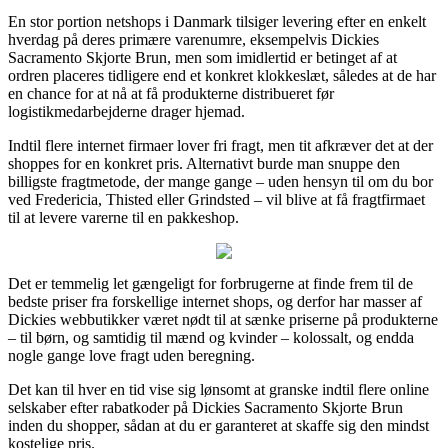
En stor portion netshops i Danmark tilsiger levering efter en enkelt
hverdag på deres primære varenumre, eksempelvis Dickies
Sacramento Skjorte Brun, men som imidlertid er betinget af at
ordren placeres tidligere end et konkret klokkeslæt, således at de har
en chance for at nå at få produkterne distribueret før
logistikmedarbejderne drager hjemad.
Indtil flere internet firmaer lover fri fragt, men tit afkræver det at der
shoppes for en konkret pris. Alternativt burde man snuppe den
billigste fragtmetode, der mange gange – uden hensyn til om du bor
ved Fredericia, Thisted eller Grindsted – vil blive at få fragtfirmaet
til at levere varerne til en pakkeshop.
Det er temmelig let gængeligt for forbrugerne at finde frem til de
bedste priser fra forskellige internet shops, og derfor har masser af
Dickies webbutikker været nødt til at sænke priserne på produkterne
– til børn, og samtidig til mænd og kvinder – kolossalt, og endda
nogle gange love fragt uden beregning.
Det kan til hver en tid vise sig lønsomt at granske indtil flere online
selskaber efter rabatkoder på Dickies Sacramento Skjorte Brun
inden du shopper, sådan at du er garanteret at skaffe sig den mindst
kostelige pris.