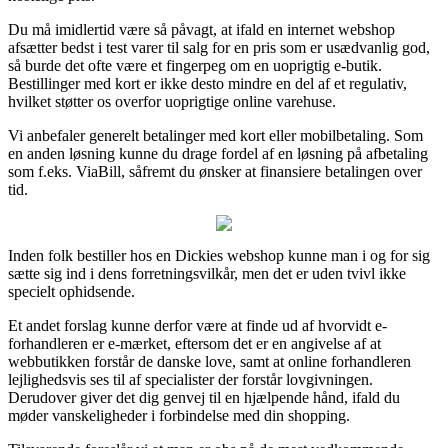
Du må imidlertid være så påvagt, at ifald en internet webshop
afsætter bedst i test varer til salg for en pris som er usædvanlig god,
så burde det ofte være et fingerpeg om en uoprigtig e-butik.
Bestillinger med kort er ikke desto mindre en del af et regulativ,
hvilket støtter os overfor uoprigtige online varehuse.
Vi anbefaler generelt betalinger med kort eller mobilbetaling. Som
en anden løsning kunne du drage fordel af en løsning på afbetaling
som f.eks. ViaBill, såfremt du ønsker at finansiere betalingen over
tid.
Inden folk bestiller hos en Dickies webshop kunne man i og for sig
sætte sig ind i dens forretningsvilkår, men det er uden tvivl ikke
specielt ophidsende.
Et andet forslag kunne derfor være at finde ud af hvorvidt e-
forhandleren er e-mærket, eftersom det er en angivelse af at
webbutikken forstår de danske love, samt at online forhandleren
lejlighedsvis ses til af specialister der forstår lovgivningen.
Derudover giver det dig genvej til en hjælpende hånd, ifald du
møder vanskeligheder i forbindelse med din shopping.