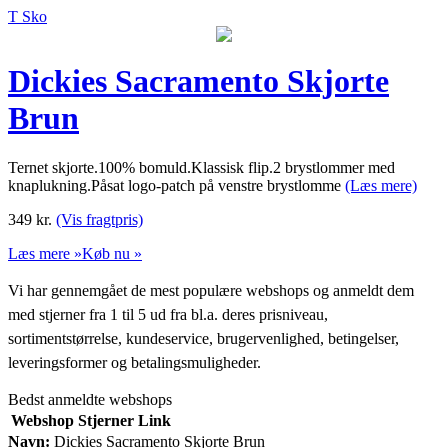
T Sko
Dickies Sacramento Skjorte
Brun
Ternet skjorte.100% bomuld.Klassisk flip.2 brystlommer med
knaplukning.Påsat logo-patch på venstre brystlomme
(Læs mere)
349
kr.
(Vis fragtpris)
Læs mere »
Køb nu »
Vi har gennemgået de mest populære webshops og anmeldt dem
med stjerner fra 1 til 5 ud fra bl.a. deres prisniveau,
sortimentstørrelse, kundeservice, brugervenlighed, betingelser,
leveringsformer og betalingsmuligheder.
Bedst anmeldte webshops
Webshop
Stjerner
Link
Navn:
Dickies Sacramento Skjorte Brun