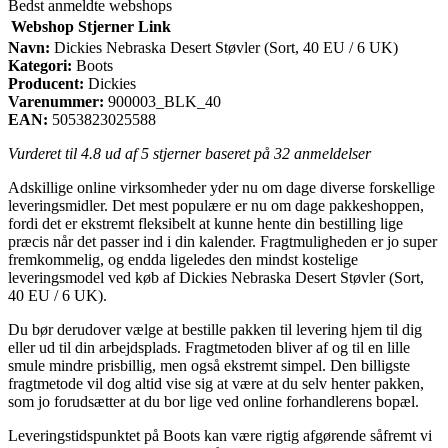
Bedst anmeldte webshops
Webshop
Stjerner
Link
Navn:
Dickies Nebraska Desert Støvler (Sort, 40 EU / 6 UK)
Kategori:
Boots
Producent:
Dickies
Varenummer:
900003_BLK_40
EAN:
5053823025588
Vurderet til
4.8
ud af 5 stjerner baseret på
32
anmeldelser
Adskillige online virksomheder yder nu om dage diverse forskellige
leveringsmidler. Det mest populære er nu om dage pakkeshoppen,
fordi det er ekstremt fleksibelt at kunne hente din bestilling lige
præcis når det passer ind i din kalender. Fragtmuligheden er jo super
fremkommelig, og endda ligeledes den mindst kostelige
leveringsmodel ved køb af Dickies Nebraska Desert Støvler (Sort,
40 EU / 6 UK).
Du bør derudover vælge at bestille pakken til levering hjem til dig
eller ud til din arbejdsplads. Fragtmetoden bliver af og til en lille
smule mindre prisbillig, men også ekstremt simpel. Den billigste
fragtmetode vil dog altid vise sig at være at du selv henter pakken,
som jo forudsætter at du bor lige ved online forhandlerens bopæl.
Leveringstidspunktet på Boots kan være rigtig afgørende såfremt vi