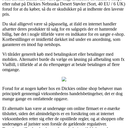
efter rabat på Dickies Nebraska Desert Støvler (Sort, 40 EU / 6 UK)
forud for at du køber, så du er skudsikker på at indhente den laveste
pris.
Du skal alligevel være så påpasselig, at ifald en internet handler
afsætter deres produkter til salg for en salgspris der er hamrende
billig, bør det i nogle tilfælde være en indikator for en uægte e-shop.
Kortbestillinger er imidlertid dækket ind under en anordning, som
garanterer en imod fup netshops.
Vi tilråder generelt køb med betalingskort eller betalinger med
mobilen. Alternativt burde du vælge en løsning på afbetaling som fx
ViaBill, i tilfælde af at du efterspørger at betale betalingen af flere
omgange.
Forud for at nogen køber hos en Dickies online shop behøver man
principielt gennemgå virksomhedens handelsbetingelser, det er dog
mange gange en omfattende opgave.
Et alternativ kan være at undersøge om online firmaet er e-mærke
tilsluttet, siden det almindeligvis er en forsikring om at internet
virksomheden retter sig efter de opstillede regler, og at shoppen ofte
undersøges af jurister som forstår de gældende regulativer.