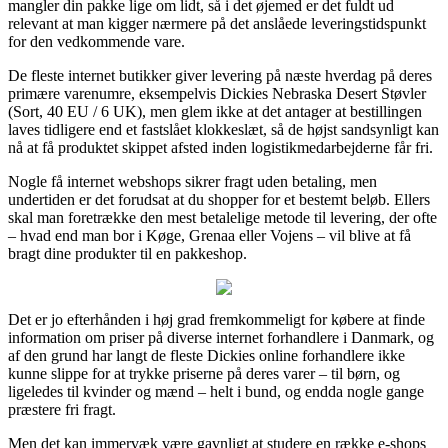
mangler din pakke lige om lidt, så i det øjemed er det fuldt ud
relevant at man kigger nærmere på det anslåede leveringstidspunkt
for den vedkommende vare.
De fleste internet butikker giver levering på næste hverdag på deres
primære varenumre, eksempelvis Dickies Nebraska Desert Støvler
(Sort, 40 EU / 6 UK), men glem ikke at det antager at bestillingen
laves tidligere end et fastslået klokkeslæt, så de højst sandsynligt kan
nå at få produktet skippet afsted inden logistikmedarbejderne får fri.
Nogle få internet webshops sikrer fragt uden betaling, men
undertiden er det forudsat at du shopper for et bestemt beløb. Ellers
skal man foretrække den mest betalelige metode til levering, der ofte
– hvad end man bor i Køge, Grenaa eller Vojens – vil blive at få
bragt dine produkter til en pakkeshop.
Det er jo efterhånden i høj grad fremkommeligt for købere at finde
information om priser på diverse internet forhandlere i Danmark, og
af den grund har langt de fleste Dickies online forhandlere ikke
kunne slippe for at trykke priserne på deres varer – til børn, og
ligeledes til kvinder og mænd – helt i bund, og endda nogle gange
præstere fri fragt.
Men det kan immervæk være gavnligt at studere en række e-shops