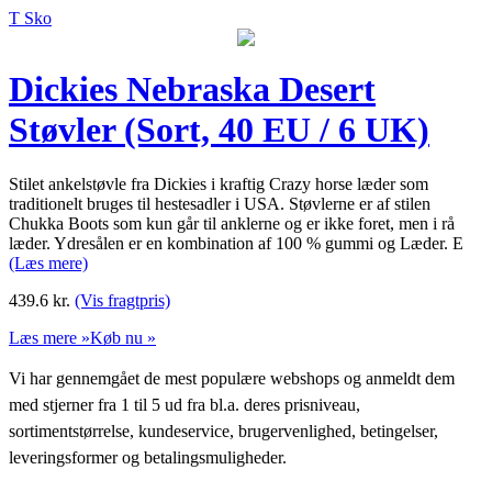
T Sko
Dickies Nebraska Desert
Støvler (Sort, 40 EU / 6 UK)
Stilet ankelstøvle fra Dickies i kraftig Crazy horse læder som
traditionelt bruges til hestesadler i USA. Støvlerne er af stilen
Chukka Boots som kun går til anklerne og er ikke foret, men i rå
læder. Ydresålen er en kombination af 100 % gummi og Læder. E
(Læs mere)
439.6
kr.
(Vis fragtpris)
Læs mere »
Køb nu »
Vi har gennemgået de mest populære webshops og anmeldt dem
med stjerner fra 1 til 5 ud fra bl.a. deres prisniveau,
sortimentstørrelse, kundeservice, brugervenlighed, betingelser,
leveringsformer og betalingsmuligheder.