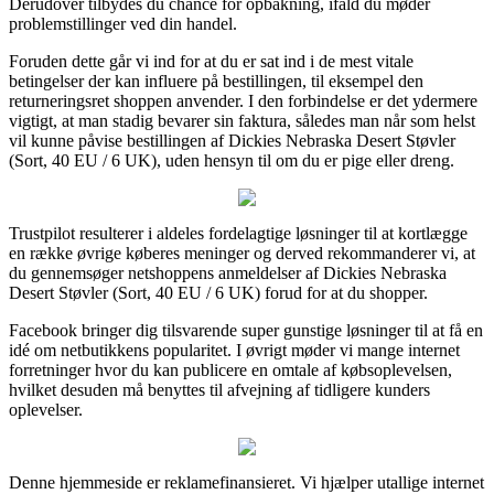
Derudover tilbydes du chance for opbakning, ifald du møder
problemstillinger ved din handel.
Foruden dette går vi ind for at du er sat ind i de mest vitale
betingelser der kan influere på bestillingen, til eksempel den
returneringsret shoppen anvender. I den forbindelse er det ydermere
vigtigt, at man stadig bevarer sin faktura, således man når som helst
vil kunne påvise bestillingen af Dickies Nebraska Desert Støvler
(Sort, 40 EU / 6 UK), uden hensyn til om du er pige eller dreng.
Trustpilot resulterer i aldeles fordelagtige løsninger til at kortlægge
en række øvrige køberes meninger og derved rekommanderer vi, at
du gennemsøger netshoppens anmeldelser af Dickies Nebraska
Desert Støvler (Sort, 40 EU / 6 UK) forud for at du shopper.
Facebook bringer dig tilsvarende super gunstige løsninger til at få en
idé om netbutikkens popularitet. I øvrigt møder vi mange internet
forretninger hvor du kan publicere en omtale af købsoplevelsen,
hvilket desuden må benyttes til afvejning af tidligere kunders
oplevelser.
Denne hjemmeside er reklamefinansieret. Vi hjælper utallige internet