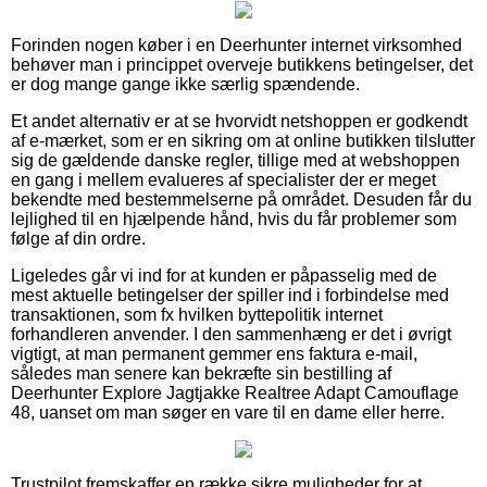
Forinden nogen køber i en Deerhunter internet virksomhed
behøver man i princippet overveje butikkens betingelser, det
er dog mange gange ikke særlig spændende.
Et andet alternativ er at se hvorvidt netshoppen er godkendt
af e-mærket, som er en sikring om at online butikken tilslutter
sig de gældende danske regler, tillige med at webshoppen
en gang i mellem evalueres af specialister der er meget
bekendte med bestemmelserne på området. Desuden får du
lejlighed til en hjælpende hånd, hvis du får problemer som
følge af din ordre.
Ligeledes går vi ind for at kunden er påpasselig med de
mest aktuelle betingelser der spiller ind i forbindelse med
transaktionen, som fx hvilken byttepolitik internet
forhandleren anvender. I den sammenhæng er det i øvrigt
vigtigt, at man permanent gemmer ens faktura e-mail,
således man senere kan bekræfte sin bestilling af
Deerhunter Explore Jagtjakke Realtree Adapt Camouflage
48, uanset om man søger en vare til en dame eller herre.
Trustpilot fremskaffer en række sikre muligheder for at