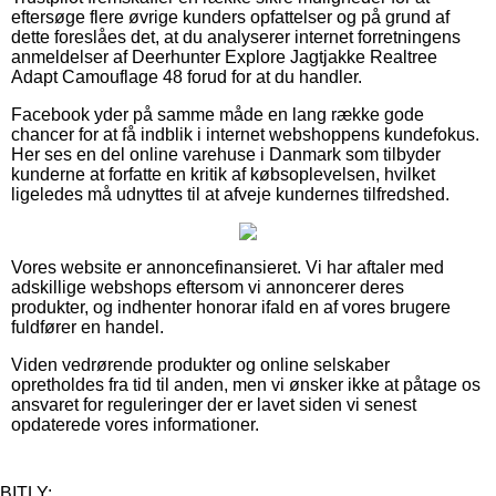
eftersøge flere øvrige kunders opfattelser og på grund af
dette foreslåes det, at du analyserer internet forretningens
anmeldelser af Deerhunter Explore Jagtjakke Realtree
Adapt Camouflage 48 forud for at du handler.
Facebook yder på samme måde en lang række gode
chancer for at få indblik i internet webshoppens kundefokus.
Her ses en del online varehuse i Danmark som tilbyder
kunderne at forfatte en kritik af købsoplevelsen, hvilket
ligeledes må udnyttes til at afveje kundernes tilfredshed.
Vores website er annoncefinansieret. Vi har aftaler med
adskillige webshops eftersom vi annoncerer deres
produkter, og indhenter honorar ifald en af vores brugere
fuldfører en handel.
Viden vedrørende produkter og online selskaber
opretholdes fra tid til anden, men vi ønsker ikke at påtage os
ansvaret for reguleringer der er lavet siden vi senest
opdaterede vores informationer.
BITLY: