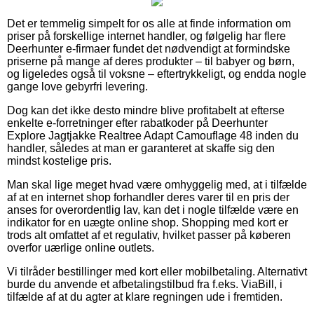
Det er temmelig simpelt for os alle at finde information om
priser på forskellige internet handler, og følgelig har flere
Deerhunter e-firmaer fundet det nødvendigt at formindske
priserne på mange af deres produkter – til babyer og børn,
og ligeledes også til voksne – eftertrykkeligt, og endda nogle
gange love gebyrfri levering.
Dog kan det ikke desto mindre blive profitabelt at efterse
enkelte e-forretninger efter rabatkoder på Deerhunter
Explore Jagtjakke Realtree Adapt Camouflage 48 inden du
handler, således at man er garanteret at skaffe sig den
mindst kostelige pris.
Man skal lige meget hvad være omhyggelig med, at i tilfælde
af at en internet shop forhandler deres varer til en pris der
anses for overordentlig lav, kan det i nogle tilfælde være en
indikator for en uægte online shop. Shopping med kort er
trods alt omfattet af et regulativ, hvilket passer på køberen
overfor uærlige online outlets.
Vi tilråder bestillinger med kort eller mobilbetaling. Alternativt
burde du anvende et afbetalingstilbud fra f.eks. ViaBill, i
tilfælde af at du agter at klare regningen ude i fremtiden.