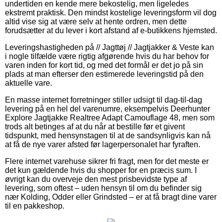
undertiden en kende mere bekostelig, men ligeledes
ekstremt praktisk. Den mindst kostelige leveringsform vil dog
altid vise sig at være selv at hente ordren, men dette
forudsætter at du lever i kort afstand af e-butikkens hjemsted.
Leveringshastigheden på // Jagttøj // Jagtjakker & Veste kan
i nogle tilfælde være rigtig afgørende hvis du har behov for
varen inden for kort tid, og med det formål er det jo på sin
plads at man efterser den estimerede leveringstid på den
aktuelle vare.
En masse internet forretninger stiller udsigt til dag-til-dag
levering på en hel del varenumre, eksempelvis Deerhunter
Explore Jagtjakke Realtree Adapt Camouflage 48, men som
trods alt betinges af at du når at bestille før et givent
tidspunkt, med hensynstagen til at de sandsynligvis kan nå
at få de nye varer afsted før lagerpersonalet har fyraften.
Flere internet varehuse sikrer fri fragt, men for det meste er
det kun gældende hvis du shopper for en præcis sum. I
øvrigt kan du overveje den mest prisbevidste type af
levering, som oftest – uden hensyn til om du befinder sig
nær Kolding, Odder eller Grindsted – er at få bragt dine varer
til en pakkeshop.