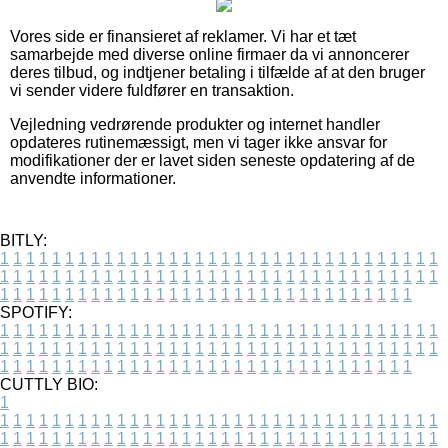
Vores side er finansieret af reklamer. Vi har et tæt
samarbejde med diverse online firmaer da vi annoncerer
deres tilbud, og indtjener betaling i tilfælde af at den bruger
vi sender videre fuldfører en transaktion.
Vejledning vedrørende produkter og internet handler
opdateres rutinemæssigt, men vi tager ikke ansvar for
modifikationer der er lavet siden seneste opdatering af de
anvendte informationer.
BITLY:
1
1
1
1
1
1
1
1
1
1
1
1
1
1
1
1
1
1
1
1
1
1
1
1
1
1
1
1
1
1
1
1
1
1
1
1
1
1
1
1
1
1
1
1
1
1
1
1
1
1
1
1
1
1
1
1
1
1
1
1
1
1
1
1
1
1
1
1
1
1
1
1
1
1
1
1
1
1
1
1
1
1
1
1
1
1
1
1
1
1
1
1
1
1
1
1
1
1
1
1
SPOTIFY:
1
1
1
1
1
1
1
1
1
1
1
1
1
1
1
1
1
1
1
1
1
1
1
1
1
1
1
1
1
1
1
1
1
1
1
1
1
1
1
1
1
1
1
1
1
1
1
1
1
1
1
1
1
1
1
1
1
1
1
1
1
1
1
1
1
1
1
1
1
1
1
1
1
1
1
1
1
1
1
1
1
1
1
1
1
1
1
1
1
1
1
1
1
1
1
1
1
1
1
1
CUTTLY BIO:
1
1
1
1
1
1
1
1
1
1
1
1
1
1
1
1
1
1
1
1
1
1
1
1
1
1
1
1
1
1
1
1
1
1
1
1
1
1
1
1
1
1
1
1
1
1
1
1
1
1
1
1
1
1
1
1
1
1
1
1
1
1
1
1
1
1
1
1
1