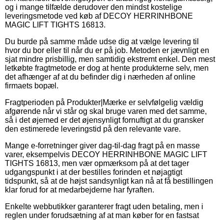
og i mange tilfælde derudover den mindst kostelige
leveringsmetode ved køb af DECOY HERRINHBONE
MAGIC LIFT TIGHTS 16813.
Du burde på samme måde udse dig at vælge levering til
hvor du bor eller til når du er på job. Metoden er jævnligt en
sjat mindre prisbillig, men samtidig ekstremt enkel. Den mest
letkøbte fragtmetode er dog at hente produkterne selv, men
det afhænger af at du befinder dig i nærheden af online
firmaets bopæl.
Fragtperioden på Produkter|Mærke er selvfølgelig vældig
afgørende når vi står og skal bruge varen med det samme,
så i det øjemed er det øjensynligt fornuftigt at du gransker
den estimerede leveringstid på den relevante vare.
Mange e-forretninger giver dag-til-dag fragt på en masse
varer, eksempelvis DECOY HERRINHBONE MAGIC LIFT
TIGHTS 16813, men vær opmærksom på at det tager
udgangspunkt i at der bestilles forinden et nøjagtigt
tidspunkt, så at de højst sandsynligt kan nå at få bestillingen
klar forud for at medarbejderne har fyraften.
Enkelte webbutikker garanterer fragt uden betaling, men i
reglen under forudsætning af at man køber for en fastsat