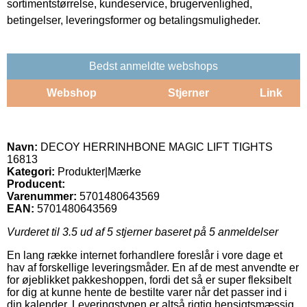
sortimentstørrelse, kundeservice, brugervenlighed,
betingelser, leveringsformer og betalingsmuligheder.
Bedst anmeldte webshops
Webshop
Stjerner
Link
Navn:
DECOY HERRINHBONE MAGIC LIFT TIGHTS
16813
Kategori:
Produkter|Mærke
Producent:
Varenummer:
5701480643569
EAN:
5701480643569
Vurderet til
3.5
ud af 5 stjerner baseret på
5
anmeldelser
En lang række internet forhandlere foreslår i vore dage et
hav af forskellige leveringsmåder. En af de mest anvendte er
for øjeblikket pakkeshoppen, fordi det så er super fleksibelt
for dig at kunne hente de bestilte varer når det passer ind i
din kalender. Leveringstypen er altså rigtig hensigtsmæssig,