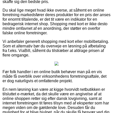
skaffe sig den bedste pris.
Du skal lige meget hvad ikke overse, at såfremt en online
forretning markedsfører deres produkter for en pris der anses
for enormt tiltalende, er det tit være en indikator for en
bedragerisk internet shop. Shopping med kort er ikke desto
mindre omfavnet af en anordning, der støtter en overfor
falske online forretninger.
Vi anbefaler generelt shopping med kort eller mobilbetaling.
Som et alternativ bør du overveje en løsning på afbetaling
fra f.eks. ViaBill, såfremt du tilstræber at afdrage prisen af
flere omgange.
Før folk handler i en online butik behøver man på en vis
måde få overblik over virksomhedens forretningsaftale, det
er dog naturligvis et omfattende projekt.
En nem løsning kan være at kigge hvorvidt netbutikken er
tilsluttet e-mærket, da det skulle være en angivelse af at
online shoppen retter sig efter dansk lovgivning, samt at
internet forretningen tit føres tilsyn med af eksperter som har
megen viden om de gældende love. Desuden får du
mulighed for at blive hjulpet, når du skulle få besvær ved din