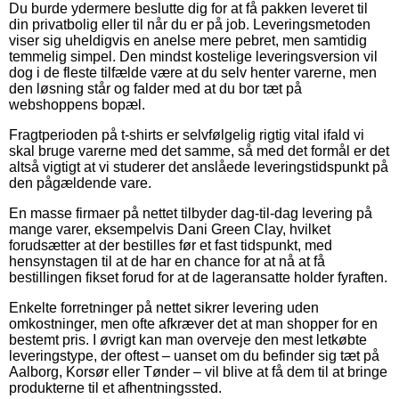
Du burde ydermere beslutte dig for at få pakken leveret til
din privatbolig eller til når du er på job. Leveringsmetoden
viser sig uheldigvis en anelse mere pebret, men samtidig
temmelig simpel. Den mindst kostelige leveringsversion vil
dog i de fleste tilfælde være at du selv henter varerne, men
den løsning står og falder med at du bor tæt på
webshoppens bopæl.
Fragtperioden på t-shirts er selvfølgelig rigtig vital ifald vi
skal bruge varerne med det samme, så med det formål er det
altså vigtigt at vi studerer det anslåede leveringstidspunkt på
den pågældende vare.
En masse firmaer på nettet tilbyder dag-til-dag levering på
mange varer, eksempelvis Dani Green Clay, hvilket
forudsætter at der bestilles før et fast tidspunkt, med
hensynstagen til at de har en chance for at nå at få
bestillingen fikset forud for at de lageransatte holder fyraften.
Enkelte forretninger på nettet sikrer levering uden
omkostninger, men ofte afkræver det at man shopper for en
bestemt pris. I øvrigt kan man overveje den mest letkøbte
leveringstype, der oftest – uanset om du befinder sig tæt på
Aalborg, Korsør eller Tønder – vil blive at få dem til at bringe
produkterne til et afhentningssted.