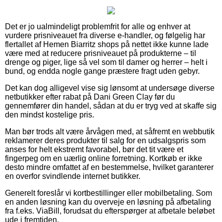
Det er jo ualmindeligt problemfrit for alle og enhver at
vurdere prisniveauet fra diverse e-handler, og følgelig har
flertallet af Hemen Biarritz shops på nettet ikke kunne lade
være med at reducere prisniveauet på produkterne – til
drenge og piger, lige så vel som til damer og herrer – helt i
bund, og endda nogle gange præstere fragt uden gebyr.
Det kan dog alligevel vise sig lønsomt at undersøge diverse
netbutikker efter rabat på Dani Green Clay før du
gennemfører din handel, sådan at du er tryg ved at skaffe sig
den mindst kostelige pris.
Man bør trods alt være årvågen med, at såfremt en webbutik
reklamerer deres produkter til salg for en udsalgspris som
anses for helt ekstremt favorabel, bør det tit være et
fingerpeg om en uærlig online forretning. Kortkøb er ikke
desto mindre omfattet af en bestemmelse, hvilket garanterer
en overfor svindlende internet butikker.
Generelt foreslår vi kortbestillinger eller mobilbetaling. Som
en anden løsning kan du overveje en løsning på afbetaling
fra f.eks. ViaBill, forudsat du efterspørger at afbetale beløbet
ude i fremtiden.