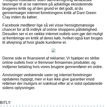
løsninger til at se nærmere på adskillige eksisterende
brugeres kritik og af den grund er det godt, at du
gennemsøger internet forretningens kritik af Dani Green
Clay inden du køber.
Facebook medfører lige så vel visse hensigtsmæssige
chancer for at få indtryk af online shoppens pålidelighed.
Desuden ser vi en række internet outlets som gør det muligt
at frembringe en kritik af deres køb, hvilket også kan bruges
til afvejning af hvor glade kunderne er.
Denne side er finansieret af reklamer. Vi hjælper en stribe
online outlets hvor vi fremviser firmaernes produkter, og
indtjener betaling hvis vores brugere gennemfører en ordre.
Anvisninger vedrørende varer og internet forretninger
opdateres hyppigt, men vi kan ikke give garantier imod
rettelser der muligvis er iværksat efter at vi sidst opdaterede
sidens oplysninger.
BITLY:
1
1
1
1
1
1
1
1
1
1
1
1
1
1
1
1
1
1
1
1
1
1
1
1
1
1
1
1
1
1
1
1
1
1