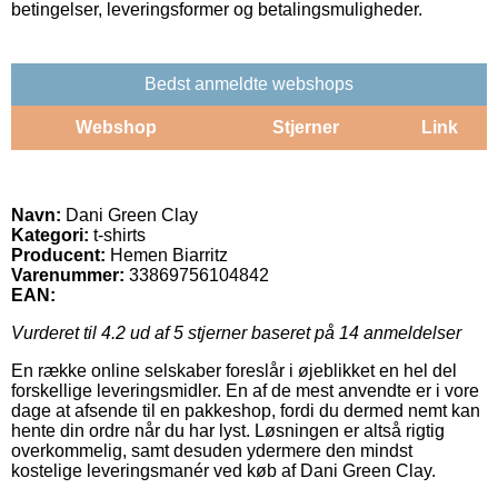
betingelser, leveringsformer og betalingsmuligheder.
Bedst anmeldte webshops
Webshop
Stjerner
Link
Navn:
Dani Green Clay
Kategori:
t-shirts
Producent:
Hemen Biarritz
Varenummer:
33869756104842
EAN:
Vurderet til
4.2
ud af 5 stjerner baseret på
14
anmeldelser
En række online selskaber foreslår i øjeblikket en hel del
forskellige leveringsmidler. En af de mest anvendte er i vore
dage at afsende til en pakkeshop, fordi du dermed nemt kan
hente din ordre når du har lyst. Løsningen er altså rigtig
overkommelig, samt desuden ydermere den mindst
kostelige leveringsmanér ved køb af Dani Green Clay.