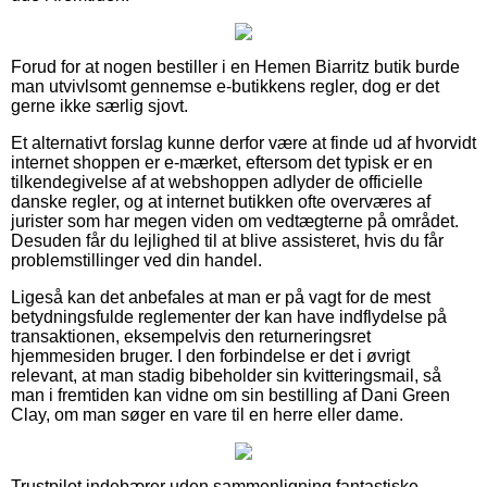
Forud for at nogen bestiller i en Hemen Biarritz butik burde
man utvivlsomt gennemse e-butikkens regler, dog er det
gerne ikke særlig sjovt.
Et alternativt forslag kunne derfor være at finde ud af hvorvidt
internet shoppen er e-mærket, eftersom det typisk er en
tilkendegivelse af at webshoppen adlyder de officielle
danske regler, og at internet butikken ofte overværes af
jurister som har megen viden om vedtægterne på området.
Desuden får du lejlighed til at blive assisteret, hvis du får
problemstillinger ved din handel.
Ligeså kan det anbefales at man er på vagt for de mest
betydningsfulde reglementer der kan have indflydelse på
transaktionen, eksempelvis den returneringsret
hjemmesiden bruger. I den forbindelse er det i øvrigt
relevant, at man stadig bibeholder sin kvitteringsmail, så
man i fremtiden kan vidne om sin bestilling af Dani Green
Clay, om man søger en vare til en herre eller dame.
Trustpilot indebærer uden sammenligning fantastiske