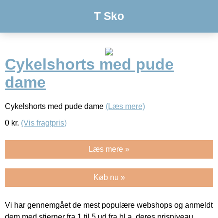
T Sko
Cykelshorts med pude
dame
Cykelshorts med pude dame
(Læs mere)
0
kr.
(Vis fragtpris)
Læs mere »
Køb nu »
Vi har gennemgået de mest populære webshops og anmeldt
dem med stjerner fra 1 til 5 ud fra bl.a. deres prisniveau,