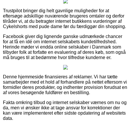
Trustpilot bringer dig helt gavnlige muligheder for at
eftersøge adskillige nuværende brugeres omtaler og derfor
tilråder vi, at du betragter internet butikkens vurderinger af
Cykelshorts med pude dame før du færdiggør din shopping.
Facebook giver dig lignende ganske udmærkede chancer
for at få en idé om internet selskabets kundetilfredshed.
Herinde møder vi endda online selskaber i Danmark som
tilbyder folk at forfatte en evaluering af deres køb, som også
må bruges til at bedømme hvor tilfredse kunderne er.
Denne hjemmeside finansieres af reklamer. Vi har tætte
samarbejder med et hold af forhandlere på nettet eftersom vi
formidler deres produkter, og indhenter provision forudsat en
af vores besøgende fuldfører en bestilling.
Fakta omkring tilbud og internet selskaber værnes om nu og
da, men vi ønsker ikke at tage ansvar for korrektioner der
kan være implementeret efter sidste opdatering af websitets
data.