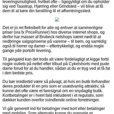
leveringsmulighed, hvilket ofte – ligegyldigt om du opholder
sig ved Taastrup, Hjørring eller Grindsted – vil blive at få
dem til at køre din bestilling til et afhentningssted.
Det er jo ret fleksibelt for alle og enhver at sammenligne
priser (via fx PriceRunner) hos diverse internet shops, og
derfor har masser af Brubeck netshops været nødt til at
nedbringe salgspriserne på varerne – til børn, og samtidig
også til herrer og damer – eftertrykkeligt, og endda nogle
gange yde portofri levering.
Til gengæld kan det trods alt være fordelagtigt at kigge forbi
nogle outlets på nettet efter tilbud på Cykelshorts med pude
dame forud for at du handler, sådan at du er tryg ved at få fat
i den bedste pris.
Du bør imidlertid være så påvagt, at hvis en butik forhandler
deres produkter til en pris som er usædvanlig attraktiv, så
kunne det ofte være et faresignal om en snydagtig butik.
Kortbetalinger er i hvert fald inkluderet i et regulativ, som
dækker kunden overfor svindlende online forretninger.
Vi går generelt ind for betalinger med kort eller betalinger
med mobilen. Som alternativ kunne du overveje et