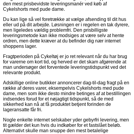
den mest prisbevidste leveringsmanér ved køb af
Cykelshorts med pude dame.
Du kan lige så vel foretrække at vælge afsending til dit hus
eller ud på dit arbejde. Løsningen er i regelen en tak dyrere,
men ligeledes vældig problemfri. Den prisbilligste
leveringsmetode kan ikke modsiges at være selv at hente
ordren, men dette kræver at du befinder dig nær internet
shoppens lager.
Fragtperioden på Cykeltøj er jo ret relevant når du har brug
for varerne om kort tid, og herved er det skam afgørende at
man undersøger det forventede leveringstidspunkt ved det
relevante produkt.
Adskillige online butikker annoncerer dag-til-dag fragt på en
række af deres varer, eksempelvis Cykelshorts med pude
dame, men som ikke desto mindre betinges af at bestillingen
indsendes forud for et nøjagtigt tidspunkt, så de med
sikkerhed kan nå at få produktet betjent forinden de
lageransatte får fri.
Nogle enkelte internet selskaber yder gebyrfri levering, men
tit gælder det kun hvis du indkøber for et fastslået beløb.
Alternativt skulle man snuppe den mest betalelige