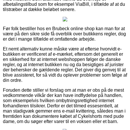
afbetalingstilbud som for eksempel ViaBill, i tilfælde af at du
tilstræber at dække beløbet senere.
Før folk bestiller hos en Brubeck online shop kan man for at
være på den sikre side få overblik over butikkens regler, dog
er det i mange tilfælde et omfattende arbejde.
Et nemt alternativ kunne måske være at efterse hvorvidt e-
butikken er verificeret af e-mærket, eftersom det generelt er
en sikkerhed for at internet webshoppen følger de danske
regler, og at internet butikken nu og da besigtiges af jurister
der behersker de gældende regler. Det giver dig genvej til at
blive assisteret, for så vidt du oplever problemer som følge af
din ordre.
Foruden dette stiller vi forslag om at man er obs på de mest
vedkommende vilkår der kan have indflydelse på handlen,
som eksempelvis hvilken ombytningsrettighed internet
forhandleren tilsikrer. Derfor er det tilmed essesentielt, at
man stadigvæk gemmer ens e-mail kvittering, således man i
fremtiden kan dokumentere købet af Cykelshorts med pude
dame, om du søger efter varer til en voksen eller et barn.