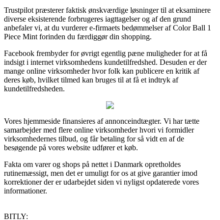
Trustpilot præsterer faktisk ønskværdige løsninger til at eksaminere
diverse eksisterende forbrugeres iagttagelser og af den grund
anbefaler vi, at du vurderer e-firmaets bedømmelser af Color Ball 1
Piece Mint forinden du færdiggør din shopping.
Facebook frembyder for øvrigt egentlig pæne muligheder for at få
indsigt i internet virksomhedens kundetilfredshed. Desuden er der
mange online virksomheder hvor folk kan publicere en kritik af
deres køb, hvilket tilmed kan bruges til at få et indtryk af
kundetilfredsheden.
Vores hjemmeside finansieres af annonceindtægter. Vi har tætte
samarbejder med flere online virksomheder hvori vi formidler
virksomhedernes tilbud, og får betaling for så vidt en af de
besøgende på vores website udfører et køb.
Fakta om varer og shops på nettet i Danmark opretholdes
rutinemæssigt, men det er umuligt for os at give garantier imod
korrektioner der er udarbejdet siden vi nyligst opdaterede vores
informationer.
BITLY: