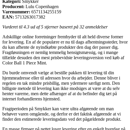
Kategori:
Smykker
Producent:
Lulu Copenhagen
Varenummer:
6571134255159
EAN:
5713263017382
Vurderet til
4.3
ud af 5 stjerner baseret på
32
anmeldelser
Adskillige online forretninger frembyder til alt held diverse former
for levering. En af de populære er nu til dags afhentningssteder, hvor
du kan afhente de nyindkøbte produkter den dag der passer dig.
Fragtløsningen er nemlig temmelig hensigtsmæssig, og i mange
tilfælde desuden den mest prisbevidste leveringsversion ved køb af
Color Ball 1 Piece Mint.
Du burde omvendt vælge at bestille pakken til levering til din
hjemmeadresse eller til adressen hvor du arbejder. Denne bliver i
regelen en tak mindre prisbillig, men ydermere særligt nem. Den
billigste metode til levering kan ikke modsiges at være at du selv
henter varerne, men dette afhænger af at du befinder dig tæt på
internet forhandlerens hjemsted.
Fragtperioden på Smykker kan være ultra afgørende om man
behøver varen omgående, og derfor er det faktisk afgørende at vi
finder den estimerede leveringsdato ved det pågældende produkt.
En masse firmaer på nettet lover levering efter en enkelt hverdag på