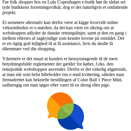
Før folk shopper hos en Lulu Copenhagen e-butik bør de sådan set
tyde butikkens forretningsvilkår, dog er det naturligvis et omfattende
projekt.
Et nemmere alternativ kan derfor være at kigge hvorvidt online
virksomheden er e-mærket, da det kan være en sikring om at
webshoppen adlyder de danske retningslinjer, samt at den en gang i
mellem efterses af sagkyndige som kender lovene på området. Det
er en rigtig god lejlighed til at få assistance, hvis du skulle få
dilemmaer ved din shopping.
Ydermere er det smart at kunden er hensynstagende til de mest
betydningsfulde reglementer der gælder for købet, f.eks. den
returpolitik webshoppen anvender. Derfor er det virkelig afgørende,
at man når som helst bibeholder ens e-mail kvittering, således man
fremadrettet kan bekræfte bestillingen af Color Ball 1 Piece Mint,
uafhængig om man søger efter varer til en dreng eller pige.