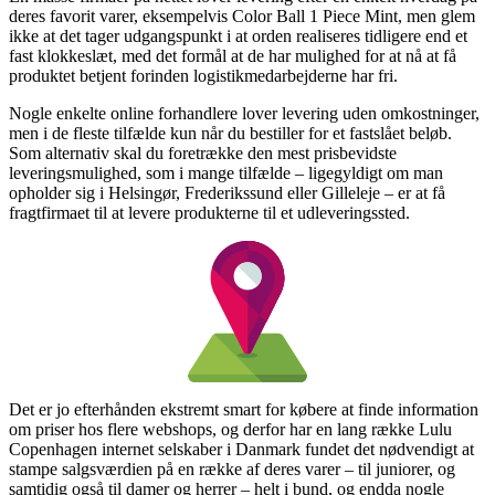
deres favorit varer, eksempelvis Color Ball 1 Piece Mint, men glem
ikke at det tager udgangspunkt i at orden realiseres tidligere end et
fast klokkeslæt, med det formål at de har mulighed for at nå at få
produktet betjent forinden logistikmedarbejderne har fri.
Nogle enkelte online forhandlere lover levering uden omkostninger,
men i de fleste tilfælde kun når du bestiller for et fastslået beløb.
Som alternativ skal du foretrække den mest prisbevidste
leveringsmulighed, som i mange tilfælde – ligegyldigt om man
opholder sig i Helsingør, Frederikssund eller Gilleleje – er at få
fragtfirmaet til at levere produkterne til et udleveringssted.
Det er jo efterhånden ekstremt smart for købere at finde information
om priser hos flere webshops, og derfor har en lang række Lulu
Copenhagen internet selskaber i Danmark fundet det nødvendigt at
stampe salgsværdien på en række af deres varer – til juniorer, og
samtidig også til damer og herrer – helt i bund, og endda nogle