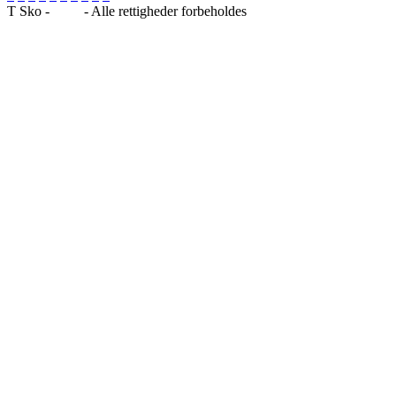
T Sko -
Blog
- Alle rettigheder forbeholdes