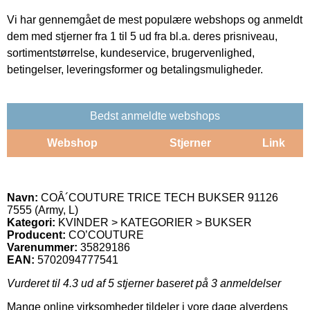
Vi har gennemgået de mest populære webshops og anmeldt
dem med stjerner fra 1 til 5 ud fra bl.a. deres prisniveau,
sortimentstørrelse, kundeservice, brugervenlighed,
betingelser, leveringsformer og betalingsmuligheder.
Bedst anmeldte webshops
Webshop
Stjerner
Link
Navn:
COÂ´COUTURE TRICE TECH BUKSER 91126
7555 (Army, L)
Kategori:
KVINDER > KATEGORIER > BUKSER
Producent:
CO’COUTURE
Varenummer:
35829186
EAN:
5702094777541
Vurderet til
4.3
ud af 5 stjerner baseret på
3
anmeldelser
Mange online virksomheder tildeler i vore dage alverdens