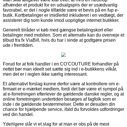
afhænder et produkt for en udsalgspris der er usædvanlig
favorabel, er det i nogle tilfælde være et bevis på en fup e-
butik. Kortbetalinger er imidlertid inkluderet i en vedtægt, der
assisterer dig som kunde imod uoprigtige internet butikker.
Generelt tilråder vi køb med gængse betalingskort eller
betalinger med mobilen. Som et alternativ kan du overveje et
tilbud fra fx ViaBill, hvis du har i sinde at godtgøre prisen
ude i fremtiden.
Forud for at folk handler i en CO’COUTURE forhandler på
nettet bør man ideelt set sætte sig ind i e-butikkens vilkår,
men det er i reglen ikke særlig interessant.
Et alternativt forslag kunne derfor være at kontrollere om e-
firmaet er e-mærket medlem, fordi det bør være et sympol på
at e-forretningen efterlever de gældende danske regler, og at
online forretningen undertiden besøges af fagfolk som er
inde i de gældende bestemmelser. Dette er desuden din
chance for hjælpende service, ifald du forvoldes udfordringer
ved din handel.
Yderligere slår vi et slag for at man er obs på de mest