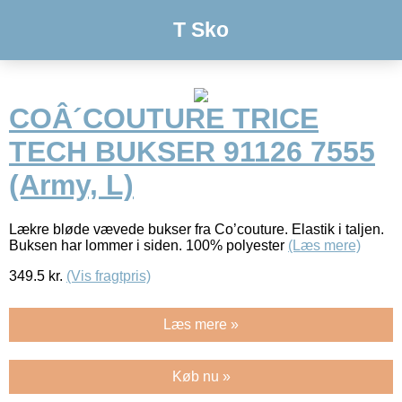
T Sko
COÂ´COUTURE TRICE
TECH BUKSER 91126 7555
(Army, L)
Lækre bløde vævede bukser fra Co’couture. Elastik i taljen.
Buksen har lommer i siden. 100% polyester
(Læs mere)
349.5
kr.
(Vis fragtpris)
Læs mere »
Køb nu »