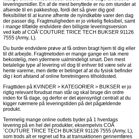
leveringsmidler. En af de mest benyttede er nu om stunder at
afsende til en pakkeshop, fordi det så giver dig god
fleksibilitet til at kunne afhente de nyindkøbte varer den dag
der passer dig. Fragtmuligheden er jo virkelig fleksibel, samt
i mange tilfælde endvidere den billigste leveringsversion
ved køb af COÂ´COUTURE TRICE TECH BUKSER 91126
7555 (Army, L).
Du burde endvidere prøve at få ordren bragt hjem til dig eller
til dit arbejde. Fragtmetoden er mange gange en tak mere
bekostelig, men ydermere ualmindeligt smart. Den mest
betalelige type af levering vil dog til enhver tid være selv at
hente varerne, men dette er betinget af at du fysisk befinder
dig i kort afstand af online forretningens tilholdssted.
Fragttiden på KVINDER > KATEGORIER > BUKSER er jo
rigtig relevant forudsat man står og skal bruge din ordre
inden for få dage, og derfor er det øjensynligt centralt at du
kigger nærmere på leveringstiden på det pågældende
produkt.
Temmelig mange online outlets byder på 1 hverdags
levering på en hel del produkter, eksempelvis COÂ
´COUTURE TRICE TECH BUKSER 91126 7555 (Army, L),
som trods alt er regnet ud fra at transaktionen gennemføres