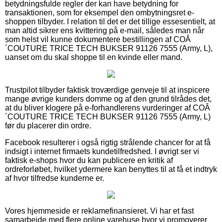
betydningsfulde regler der kan have betydning for
transaktionen, som for eksempel den ombytningsret e-
shoppen tilbyder. I relation til det er det tillige essesentielt, at
man altid sikrer ens kvittering på e-mail, således man når
som helst vil kunne dokumentere bestillingen af COÂ
´COUTURE TRICE TECH BUKSER 91126 7555 (Army, L),
uanset om du skal shoppe til en kvinde eller mand.
Trustpilot tilbyder faktisk troværdige genveje til at inspicere
mange øvrige kunders domme og af den grund tilrådes det,
at du bliver klogere på e-forhandlerens vurderinger af COÂ
´COUTURE TRICE TECH BUKSER 91126 7555 (Army, L)
før du placerer din ordre.
Facebook resulterer i også rigtig strålende chancer for at få
indsigt i internet firmaets kundetilfredshed. I øvrigt ser vi
faktisk e-shops hvor du kan publicere en kritik af
ordreforløbet, hvilket ydermere kan benyttes til at få et indtryk
af hvor tilfredse kunderne er.
Vores hjemmeside er reklamefinansieret. Vi har et fast
samarbejde med flere online varehuse hvor vi promoverer