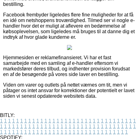
bestilling.
Facebook frembyder ligeledes flere fine muligheder for at få
en idé om netshoppens troværdighed. Tilmed ser vi nogle e-
handler hvor det er muligt at aflevere en bedømmelse af
købsoplevelsen, som ligeledes må bruges til at danne dig et
indtryk af hvor glade kunderne er.
Hjemmesiden er reklamefinansieret. Vi har et fast
samarbejde med en samling af e-handler eftersom vi
markedsfører deres tilbud, og indhenter provision forudsat
en af de besøgende på vores side laver en bestilling.
Viden om varer og outlets på nettet værnes om tit, men vi
påtager os intet ansvar for korrektioner der potentielt er lavet
siden vi senest opdaterede websitets data.
BITLY:
1
1
1
1
1
1
1
1
1
1
1
1
1
1
1
1
1
1
1
1
1
1
1
1
1
1
1
1
1
1
1
1
1
1
1
1
1
1
1
1
1
1
1
1
1
1
1
1
1
1
1
1
1
1
1
1
1
1
1
1
1
1
1
1
1
1
1
1
1
1
1
1
1
1
1
1
1
1
1
1
1
1
1
1
1
1
1
1
1
1
1
1
1
1
1
1
1
1
1
1
SPOTIFY: