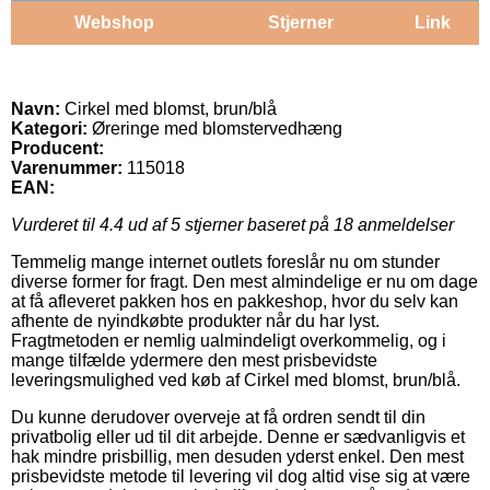
Webshop
Stjerner
Link
Navn:
Cirkel med blomst, brun/blå
Kategori:
Øreringe med blomstervedhæng
Producent:
Varenummer:
115018
EAN:
Vurderet til
4.4
ud af 5 stjerner baseret på
18
anmeldelser
Temmelig mange internet outlets foreslår nu om stunder
diverse former for fragt. Den mest almindelige er nu om dage
at få afleveret pakken hos en pakkeshop, hvor du selv kan
afhente de nyindkøbte produkter når du har lyst.
Fragtmetoden er nemlig ualmindeligt overkommelig, og i
mange tilfælde ydermere den mest prisbevidste
leveringsmulighed ved køb af Cirkel med blomst, brun/blå.
Du kunne derudover overveje at få ordren sendt til din
privatbolig eller ud til dit arbejde. Denne er sædvanligvis et
hak mindre prisbillig, men desuden yderst enkel. Den mest
prisbevidste metode til levering vil dog altid vise sig at være