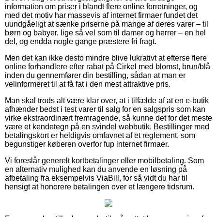
information om priser i blandt flere online forretninger, og
med det motiv har massevis af internet firmaer fundet det
uundgåeligt at sænke priserne på mange af deres varer – til
børn og babyer, lige så vel som til damer og herrer – en hel
del, og endda nogle gange præstere fri fragt.
Men det kan ikke desto mindre blive lukrativt at efterse flere
online forhandlere efter rabat på Cirkel med blomst, brun/blå
inden du gennemfører din bestilling, sådan at man er
velinformeret til at få fat i den mest attraktive pris.
Man skal trods alt være klar over, at i tilfælde af at en e-butik
afhænder bedst i test varer til salg for en salgspris som kan
virke ekstraordinært fremragende, så kunne det for det meste
være et kendetegn på en svindel webbutik. Bestillinger med
betalingskort er heldigvis omfavnet af et reglement, som
begunstiger køberen overfor fup internet firmaer.
Vi foreslår generelt kortbetalinger eller mobilbetaling. Som
en alternativ mulighed kan du anvende en løsning på
afbetaling fra eksempelvis ViaBill, for så vidt du har til
hensigt at honorere betalingen over et længere tidsrum.