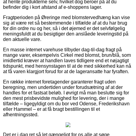
at hente produkterne selv, hvilket dog beroer på at du
befinder dig i kort afstand af e-shoppens lager.
Fragtperioden på Øreringe med blomstervedhæng kan vise
sig at være ret så bestemmende i tilfælde af at du har brug
for din ordre nu og her, så i det øjemed er det selvfølgelig
meningsfuldt at du besigtiger den anslåede leveringstid på
den aktuelle vare.
En masse internet varehuse tilbyder dag-til-dag fragt på
mange varer, eksempelvis Cirkel med blomst, brun/blå, som
imidlertid kræver at handlen laves tidligere end et nøjagtigt
tidspunkt, med hensynstagen til at de med sikkerhed kan nå
at få varen klargjort forud for at de lageransatte har fyraften.
En række internet foretagender garanterer fragt uden
beregning, men undertiden under forudsætning af at der
handles for et fastsat beløb. I øvrigt må man beslutte sig for
den mest prisbevidste mulighed for levering, der i mange
tilfælde – ligegyldigt om du bor ved Odense, Frederikshavn
eller Hammel – er at få bragt bestillingen til et
afhentningssted.
Det er i dag ret så let gængeligt for os alle at søge