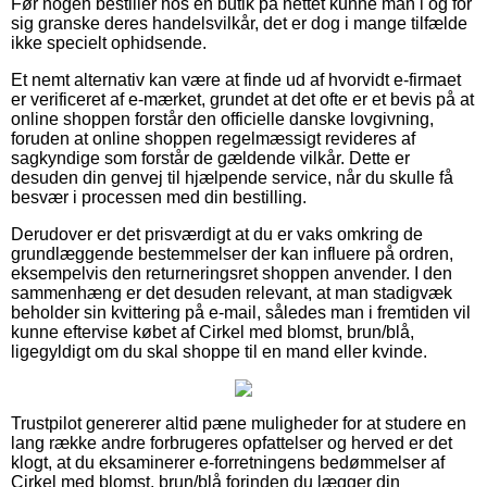
Før nogen bestiller hos en butik på nettet kunne man i og for
sig granske deres handelsvilkår, det er dog i mange tilfælde
ikke specielt ophidsende.
Et nemt alternativ kan være at finde ud af hvorvidt e-firmaet
er verificeret af e-mærket, grundet at det ofte er et bevis på at
online shoppen forstår den officielle danske lovgivning,
foruden at online shoppen regelmæssigt revideres af
sagkyndige som forstår de gældende vilkår. Dette er
desuden din genvej til hjælpende service, når du skulle få
besvær i processen med din bestilling.
Derudover er det prisværdigt at du er vaks omkring de
grundlæggende bestemmelser der kan influere på ordren,
eksempelvis den returneringsret shoppen anvender. I den
sammenhæng er det desuden relevant, at man stadigvæk
beholder sin kvittering på e-mail, således man i fremtiden vil
kunne eftervise købet af Cirkel med blomst, brun/blå,
ligegyldigt om du skal shoppe til en mand eller kvinde.
Trustpilot genererer altid pæne muligheder for at studere en
lang række andre forbrugeres opfattelser og herved er det
klogt, at du eksaminerer e-forretningens bedømmelser af
Cirkel med blomst, brun/blå forinden du lægger din