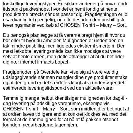
forskellige leveringstyper. En sikker vinder er på nuværende
tidspunkt pakkeshops, hvor det er nemt for dig at hente
produkterne præcis når det passer dig. Fragtløsningen er jo
usædvanlig let gængelig, og ofte desuden den prisbilligste
leveringsmanér ved køb af CHOSEN T-shirt – Marry – Sort.
Du bør også planlægge at få varerne bragt hjem til hvor du
bor eller til hvor du arbejder. Muligheden er undertiden en
tak mindre prisbillig, men ligeledes ekstremt smertefri. Den
mest letkøbte leveringsmåde kan ikke modsiges at være
selv at hente ordren, men dette afhænger af at du befinder
dig nær internet firmaets bopæl.
Fragtperioden på Overdele kan vise sig at være vældig
udslagsgivende når man mangler dine nye produkter straks,
og af den grund er det særdeles klogt at vi undersøger det
estimerede leveringstidspunkt ved den aktuelle vare.
Temmelig mange netbutikker tilsiger muligheden for dag-til-
dag levering på adskillige varenumre, eksempelvis
CHOSEN T-shirt – Marry – Sort, som imidlertid er betinget af
at ordren laves tidligere end et konkret klokkeslæt, med det
formål at de har mulighed for at nå at få pakken afsendt
forinden medarbejderne tager hjem.