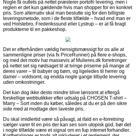
Nogle få outlets på nettet præsterer portofri levering, men i
reglen er det kun gældende hvis man shopper for en konkret
pris. Som alternativ skal man beslutte sig for den billigste
leveringsmetode, som i de fleste tilfælde – hvad end man er
ved Holstebro, Frederikssund eller Lystrup – er at få bragt
produkterne til en pakkeshop.
Det er efterhånden vældig hensigtsmæssigt for os alle at
sammenligne priser (via fx PriceRunner) på flere e-shops,
og med det motiv har massevis af Mulieres.dk forretninger
på nettet set sig nødsaget til at tvinge priserne på mange af
deres varer – til babyer og børn, og ligeledes til herrer og
damer – voldsomt, og endda nogle gange tilbyde levering
uden omkostninger.
Det kan dog ikke desto mindre blive lønsomt at eftergå
forskellige webbutikker efter udsalg på CHOSEN T-shirt –
Marry – Sort inden du køber, således at du er på den sikre
side med at modtage den laveste pris.
Du skal imidlertid være så påvagt, at ifald en e-forretning
sælger varer til en pris der kan ses som utopisk god, bør det
i nogle tilfælde være et signal om en fup internet forhandler.
Kortbetalinger er trods alt inkluderet i et reglement, der