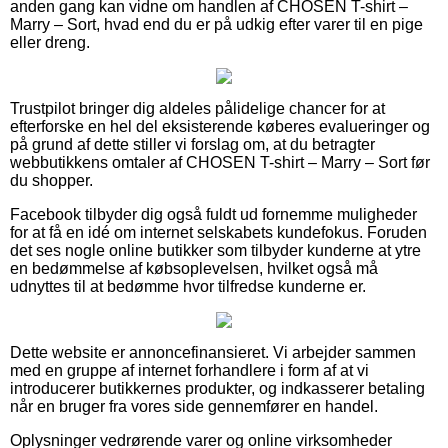
anden gang kan vidne om handlen af CHOSEN T-shirt –
Marry – Sort, hvad end du er på udkig efter varer til en pige
eller dreng.
Trustpilot bringer dig aldeles pålidelige chancer for at
efterforske en hel del eksisterende køberes evalueringer og
på grund af dette stiller vi forslag om, at du betragter
webbutikkens omtaler af CHOSEN T-shirt – Marry – Sort før
du shopper.
Facebook tilbyder dig også fuldt ud fornemme muligheder
for at få en idé om internet selskabets kundefokus. Foruden
det ses nogle online butikker som tilbyder kunderne at ytre
en bedømmelse af købsoplevelsen, hvilket også må
udnyttes til at bedømme hvor tilfredse kunderne er.
Dette website er annoncefinansieret. Vi arbejder sammen
med en gruppe af internet forhandlere i form af at vi
introducerer butikkernes produkter, og indkasserer betaling
når en bruger fra vores side gennemfører en handel.
Oplysninger vedrørende varer og online virksomheder