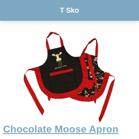
T Sko
Chocolate Moose Apron