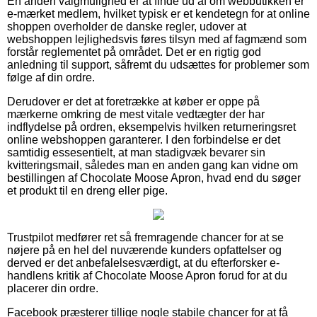
En anden valgmulighed er at finde ud af om webbutikken er
e-mærket medlem, hvilket typisk er et kendetegn for at online
shoppen overholder de danske regler, udover at
webshoppen lejlighedsvis føres tilsyn med af fagmænd som
forstår reglementet på området. Det er en rigtig god
anledning til support, såfremt du udsættes for problemer som
følge af din ordre.
Derudover er det at foretrække at køber er oppe på
mærkerne omkring de mest vitale vedtægter der har
indflydelse på ordren, eksempelvis hvilken returneringsret
online webshoppen garanterer. I den forbindelse er det
samtidig essesentielt, at man stadigvæk bevarer sin
kvitteringsmail, således man en anden gang kan vidne om
bestillingen af Chocolate Moose Apron, hvad end du søger
et produkt til en dreng eller pige.
Trustpilot medfører ret så fremragende chancer for at se
nøjere på en hel del nuværende kunders opfattelser og
derved er det anbefalelsesværdigt, at du efterforsker e-
handlens kritik af Chocolate Moose Apron forud for at du
placerer din ordre.
Facebook præsterer tillige nogle stabile chancer for at få