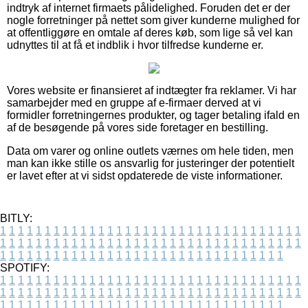
indtryk af internet firmaets pålidelighed. Foruden det er der
nogle forretninger på nettet som giver kunderne mulighed for
at offentliggøre en omtale af deres køb, som lige så vel kan
udnyttes til at få et indblik i hvor tilfredse kunderne er.
Vores website er finansieret af indtægter fra reklamer. Vi har
samarbejder med en gruppe af e-firmaer derved at vi
formidler forretningernes produkter, og tager betaling ifald en
af de besøgende på vores side foretager en bestilling.
Data om varer og online outlets værnes om hele tiden, men
man kan ikke stille os ansvarlig for justeringer der potentielt
er lavet efter at vi sidst opdaterede de viste informationer.
BITLY:
1
1
1
1
1
1
1
1
1
1
1
1
1
1
1
1
1
1
1
1
1
1
1
1
1
1
1
1
1
1
1
1
1
1
1
1
1
1
1
1
1
1
1
1
1
1
1
1
1
1
1
1
1
1
1
1
1
1
1
1
1
1
1
1
1
1
1
1
1
1
1
1
1
1
1
1
1
1
1
1
1
1
1
1
1
1
1
1
1
1
1
1
1
1
1
1
1
1
1
1
SPOTIFY:
1
1
1
1
1
1
1
1
1
1
1
1
1
1
1
1
1
1
1
1
1
1
1
1
1
1
1
1
1
1
1
1
1
1
1
1
1
1
1
1
1
1
1
1
1
1
1
1
1
1
1
1
1
1
1
1
1
1
1
1
1
1
1
1
1
1
1
1
1
1
1
1
1
1
1
1
1
1
1
1
1
1
1
1
1
1
1
1
1
1
1
1
1
1
1
1
1
1
1
1