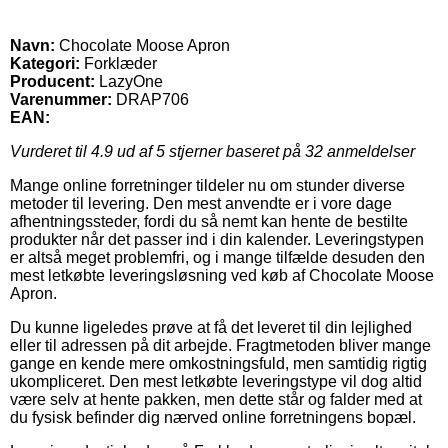
Navn:
Chocolate Moose Apron
Kategori:
Forklæder
Producent:
LazyOne
Varenummer:
DRAP706
EAN:
Vurderet til
4.9
ud af 5 stjerner baseret på
32
anmeldelser
Mange online forretninger tildeler nu om stunder diverse
metoder til levering. Den mest anvendte er i vore dage
afhentningssteder, fordi du så nemt kan hente de bestilte
produkter når det passer ind i din kalender. Leveringstypen
er altså meget problemfri, og i mange tilfælde desuden den
mest letkøbte leveringsløsning ved køb af Chocolate Moose
Apron.
Du kunne ligeledes prøve at få det leveret til din lejlighed
eller til adressen på dit arbejde. Fragtmetoden bliver mange
gange en kende mere omkostningsfuld, men samtidig rigtig
ukompliceret. Den mest letkøbte leveringstype vil dog altid
være selv at hente pakken, men dette står og falder med at
du fysisk befinder dig nærved online forretningens bopæl.