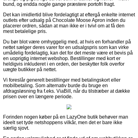
bund, og endda nogle gange præstere portofri fragt.
Det kan imidlertid blive fordelagtigt at eftergå enkelte internet
outlets efter udsalg på Chocolate Moose Apron inden du
placerer ordren, sådan at man ikke er i tvivl om at få den
mest betalelige pris.
Du bør blot være omhyggelig med, at hvis en forhandler på
nettet sælger deres varer for en udsalgspris som kan virke
umådelig fordelagtig, kan det for det meste være et bevis på
en uoprigtig internet webshop. Bestillinger med kort er
heldigvis inkluderet i en orden, der beskytter folk overfor
uægte butikker på nettet.
Vi foreslår generelt bestillinger med betalingskort eller
mobilbetaling. Som alternativ burde du bruge en
afdragsløsning fra f.eks. ViaBill, når du tilstræber at dække
prisen over en længere periode.
Forinden nogen køber på en LazyOne butik behøver man
ideelt set tyde netshoppens vilkår, men det er bare ikke
særlig sjovt.