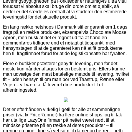
Leveringsdygtigheden på Forklæder er naturligvis ultra vital
forudsat vi absolut skal bruge din ordre om et øjeblik, så
derfor er det særdeles centralt at vi studerer den estimerede
leveringstid for det aktuelle produkt.
En lang række netshops i Danmark stiller garanti om 1 dags
fragt på en række produkter, eksempelvis Chocolate Moose
Apron, men husk at det er regnet ud fra at handlen
gemmenføres tidligere end et nøjagtigt tidspunkt, med
hensynstagen til at de garanteret kan nå at få produkterne
hen til fragtfirmaet forud for at de logistikansatte har fyraften.
Flere e-butikker præsterer gebyrfri levering, men for det
meste kun når der aftages for en bestemt pris. Ellers kunne
man udvælge den mest betalelige metode til levering, hvilket
tit – uden hensyn til om man bor ved Taastrup, Rønne eller
Vejen – vil være at få leveret dine produkter til et
afhentningssted.
Det er efterhånden virkelig ligetil for alle at sammenligne
priser (via fx PriceRunner) fra flere online shops, og til tak
har utallige LazyOne firmaer på nettet været nødt til at
mindske priserne på en række af deres produkter – til
drenge og piger, lige så vel som til damer og herrer – helt i