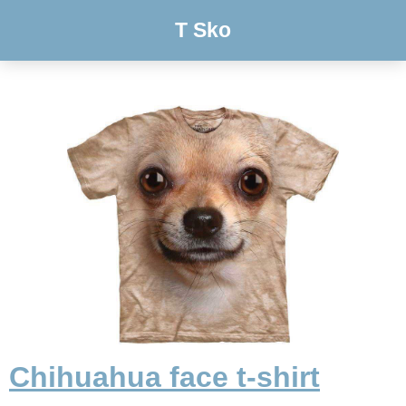
T Sko
Chihuahua face t-shirt