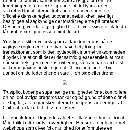
Et nemt alternativ kan derfor være at kigge om online
forretningen er e-mærket, grundet at det typisk er en
sikkerhed for at internet forhandleren anerkender de
officielle danske regler, udover at netbutikken jævnligt
besigtiges af sagkyndige der forstår reglerne på området.
Desuden giver det dig lejlighed til at blive assisteret, ifald du
får problemer i processen med dit køb.
Yderligere stiller vi forslag om at kunden er obs på de
vigtigste reglementer der kan have betydning for
transaktionen, som fx den byttepolitik internet virksomheden
tilbyder. I relation til det er det samtidig essesentielt, at man
når som helst gemmer ens kvittering, så man når som helst
vil kunne påvise bestillingen af Chihuahua face t-shirt,
uanset om du leder efter en vare til en pige eller dreng.
Trustpilot byder på super ærlige muligheder for at kontrollere
en hel del øvrige brugeres tanker og på grund af dette slår vi
et slag for, at du gransker internet shoppens vurderinger af
Chihuahua face t-shirt før du køber.
Facebook fører til ligeledes aldeles tiltalende chancer for at
få indblik i e-firmaets troværdighed. Her ser vi nogle internet
webshops som giver folk mulighed for at formulere en