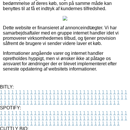
bedømmelse af deres køb, som på samme måde kan
benyttes til at få et indtryk af kundernes tilfredshed.
Dette website er finansieret af annonceindtægter. Vi har
samarbejdsaftaler med en gruppe internet handler idet vi
promoverer virksomhedernes tilbud, og tjener provision
såfremt de brugere vi sender videre laver et køb.
Informationer angående varer og internet handler
opretholdes hyppigt, men vi ønsker ikke at påtage os
ansvaret for ændringer der er blevet implementeret efter
seneste opdatering af websitets informationer.
BITLY:
1
1
1
1
1
1
1
1
1
1
1
1
1
1
1
1
1
1
1
1
1
1
1
1
1
1
1
1
1
1
1
1
1
1
1
1
1
1
1
1
1
1
1
1
1
1
1
1
1
1
1
1
1
1
1
1
1
1
1
1
1
1
1
1
1
1
1
1
1
1
1
1
1
1
1
1
1
1
1
1
1
1
1
1
1
1
1
1
1
1
1
1
1
1
1
1
1
1
1
1
SPOTIFY:
1
1
1
1
1
1
1
1
1
1
1
1
1
1
1
1
1
1
1
1
1
1
1
1
1
1
1
1
1
1
1
1
1
1
1
1
1
1
1
1
1
1
1
1
1
1
1
1
1
1
1
1
1
1
1
1
1
1
1
1
1
1
1
1
1
1
1
1
1
1
1
1
1
1
1
1
1
1
1
1
1
1
1
1
1
1
1
1
1
1
1
1
1
1
1
1
1
1
1
1
CUTTLY BIO: