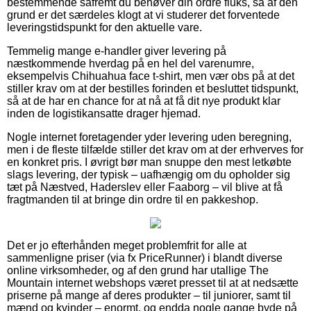
bestemmende såfremt du behøver din ordre fluks, så af den
grund er det særdeles klogt at vi studerer det forventede
leveringstidspunkt for den aktuelle vare.
Temmelig mange e-handler giver levering på
næstkommende hverdag på en hel del varenumre,
eksempelvis Chihuahua face t-shirt, men vær obs på at det
stiller krav om at der bestilles forinden et besluttet tidspunkt,
så at de har en chance for at nå at få dit nye produkt klar
inden de logistikansatte drager hjemad.
Nogle internet foretagender yder levering uden beregning,
men i de fleste tilfælde stiller det krav om at der erhverves for
en konkret pris. I øvrigt bør man snuppe den mest letkøbte
slags levering, der typisk – uafhængig om du opholder sig
tæt på Næstved, Haderslev eller Faaborg – vil blive at få
fragtmanden til at bringe din ordre til en pakkeshop.
Det er jo efterhånden meget problemfrit for alle at
sammenligne priser (via fx PriceRunner) i blandt diverse
online virksomheder, og af den grund har utallige The
Mountain internet webshops været presset til at at nedsætte
priserne på mange af deres produkter – til juniorer, samt til
mænd og kvinder – enormt, og endda nogle gange byde på