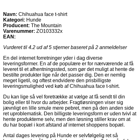
Navn:
Chihuahua face t-shirt
Kategori:
Hunde
Producent:
The Mountain
Varenummer:
ZO103332x
EAN:
Vurderet til
4.2
ud af 5 stjerner baseret på
2
anmeldelser
En del internet forretninger yder i dag diverse
leveringsformer. En af de populære er for nærværende at få
leveret til et afhentningssted, som gør det muligt at hente de
bestilte produkter lige når det passer dig. Den er nemlig
meget ligetil, og oftest endvidere den prisbilligste
leveringsmulighed ved køb af Chihuahua face t-shirt.
Du kan lige så vel foretrække at vælge at få sendt til din
bolig eller til hvor du arbejder. Fragtløsningen viser sig
jævnligt en lille smule mere pebret, men på den anden side
ret uproblematisk. Den billigste leveringsform er uden tvivl at
hente produkterne selv, men den løsning stiller krav om at
du har bopæl i kort afstand af internet shoppens bopæl.
Antal dages levering på Hunde er selvfølgelig ret så