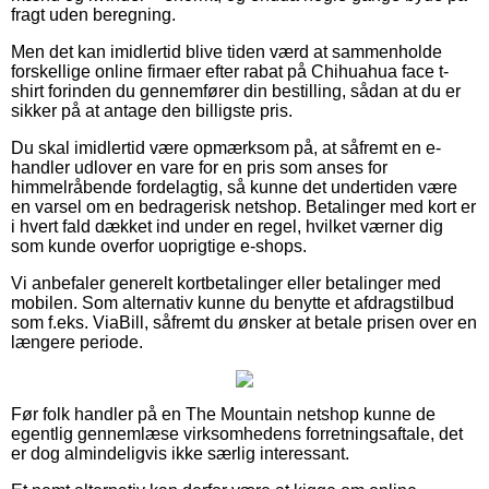
fragt uden beregning.
Men det kan imidlertid blive tiden værd at sammenholde
forskellige online firmaer efter rabat på Chihuahua face t-
shirt forinden du gennemfører din bestilling, sådan at du er
sikker på at antage den billigste pris.
Du skal imidlertid være opmærksom på, at såfremt en e-
handler udlover en vare for en pris som anses for
himmelråbende fordelagtig, så kunne det undertiden være
en varsel om en bedragerisk netshop. Betalinger med kort er
i hvert fald dækket ind under en regel, hvilket værner dig
som kunde overfor uoprigtige e-shops.
Vi anbefaler generelt kortbetalinger eller betalinger med
mobilen. Som alternativ kunne du benytte et afdragstilbud
som f.eks. ViaBill, såfremt du ønsker at betale prisen over en
længere periode.
Før folk handler på en The Mountain netshop kunne de
egentlig gennemlæse virksomhedens forretningsaftale, det
er dog almindeligvis ikke særlig interessant.