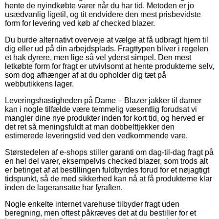
hente de nyindkøbte varer når du har tid. Metoden er jo
usædvanlig ligetil, og tit endvidere den mest prisbevidste
form for levering ved køb af checked blazer.
Du burde alternativt overveje at vælge at få udbragt hjem til
dig eller ud på din arbejdsplads. Fragttypen bliver i regelen
et hak dyrere, men lige så vel yderst simpel. Den mest
letkøbte form for fragt er utvivlsomt at hente produkterne selv,
som dog afhænger af at du opholder dig tæt på
webbutikkens lager.
Leveringshastigheden på Dame – Blazer jakker til damer
kan i nogle tilfælde være temmelig væsentlig forudsat vi
mangler dine nye produkter inden for kort tid, og herved er
det ret så meningsfuldt at man dobbelttjekker den
estimerede leveringstid ved den vedkommende vare.
Størstedelen af e-shops stiller garanti om dag-til-dag fragt på
en hel del varer, eksempelvis checked blazer, som trods alt
er betinget af at bestillingen fuldbyrdes forud for et nøjagtigt
tidspunkt, så de med sikkerhed kan nå at få produkterne klar
inden de lageransatte har fyraften.
Nogle enkelte internet varehuse tilbyder fragt uden
beregning, men oftest påkræves det at du bestiller for et