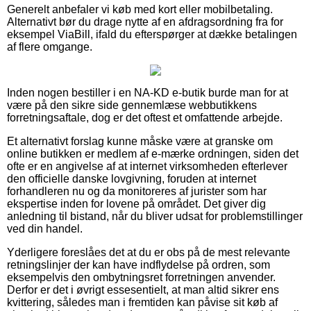
Generelt anbefaler vi køb med kort eller mobilbetaling.
Alternativt bør du drage nytte af en afdragsordning fra for
eksempel ViaBill, ifald du efterspørger at dække betalingen
af flere omgange.
Inden nogen bestiller i en NA-KD e-butik burde man for at
være på den sikre side gennemlæse webbutikkens
forretningsaftale, dog er det oftest et omfattende arbejde.
Et alternativt forslag kunne måske være at granske om
online butikken er medlem af e-mærke ordningen, siden det
ofte er en angivelse af at internet virksomheden efterlever
den officielle danske lovgivning, foruden at internet
forhandleren nu og da monitoreres af jurister som har
ekspertise inden for lovene på området. Det giver dig
anledning til bistand, når du bliver udsat for problemstillinger
ved din handel.
Yderligere foreslåes det at du er obs på de mest relevante
retningslinjer der kan have indflydelse på ordren, som
eksempelvis den ombytningsret forretningen anvender.
Derfor er det i øvrigt essesentielt, at man altid sikrer ens
kvittering, således man i fremtiden kan påvise sit køb af