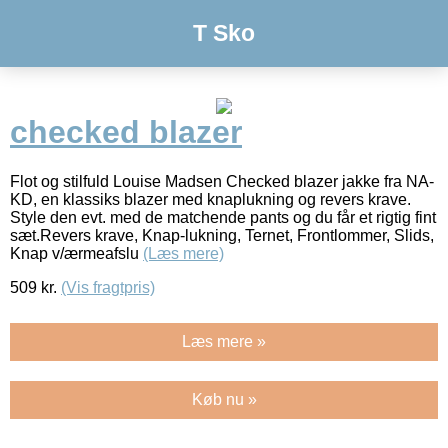
T Sko
checked blazer
Flot og stilfuld Louise Madsen Checked blazer jakke fra NA-
KD, en klassiks blazer med knaplukning og revers krave.
Style den evt. med de matchende pants og du får et rigtig fint
sæt.Revers krave, Knap-lukning, Ternet, Frontlommer, Slids,
Knap v/ærmeafslu
(Læs mere)
509
kr.
(Vis fragtpris)
Læs mere »
Køb nu »