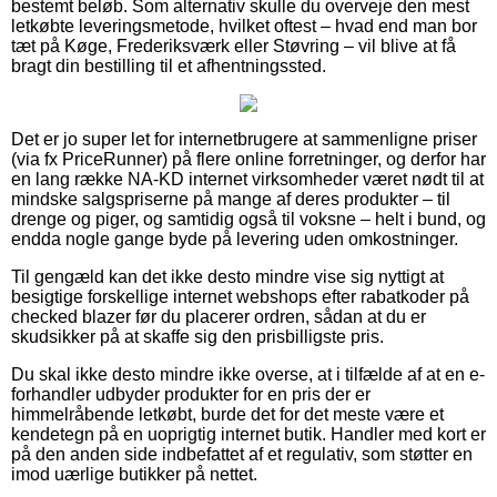
bestemt beløb. Som alternativ skulle du overveje den mest
letkøbte leveringsmetode, hvilket oftest – hvad end man bor
tæt på Køge, Frederiksværk eller Støvring – vil blive at få
bragt din bestilling til et afhentningssted.
Det er jo super let for internetbrugere at sammenligne priser
(via fx PriceRunner) på flere online forretninger, og derfor har
en lang række NA-KD internet virksomheder været nødt til at
mindske salgspriserne på mange af deres produkter – til
drenge og piger, og samtidig også til voksne – helt i bund, og
endda nogle gange byde på levering uden omkostninger.
Til gengæld kan det ikke desto mindre vise sig nyttigt at
besigtige forskellige internet webshops efter rabatkoder på
checked blazer før du placerer ordren, sådan at du er
skudsikker på at skaffe sig den prisbilligste pris.
Du skal ikke desto mindre ikke overse, at i tilfælde af at en e-
forhandler udbyder produkter for en pris der er
himmelråbende letkøbt, burde det for det meste være et
kendetegn på en uoprigtig internet butik. Handler med kort er
på den anden side indbefattet af et regulativ, som støtter en
imod uærlige butikker på nettet.