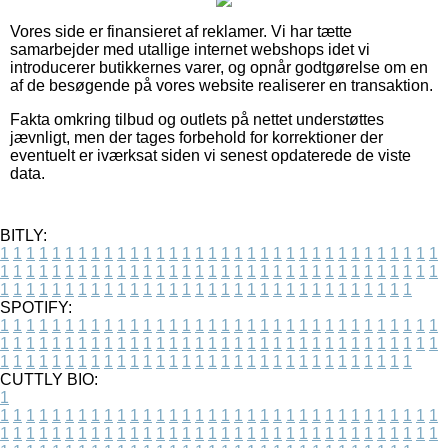
Vores side er finansieret af reklamer. Vi har tætte
samarbejder med utallige internet webshops idet vi
introducerer butikkernes varer, og opnår godtgørelse om en
af de besøgende på vores website realiserer en transaktion.
Fakta omkring tilbud og outlets på nettet understøttes
jævnligt, men der tages forbehold for korrektioner der
eventuelt er iværksat siden vi senest opdaterede de viste
data.
BITLY:
1
1
1
1
1
1
1
1
1
1
1
1
1
1
1
1
1
1
1
1
1
1
1
1
1
1
1
1
1
1
1
1
1
1
1
1
1
1
1
1
1
1
1
1
1
1
1
1
1
1
1
1
1
1
1
1
1
1
1
1
1
1
1
1
1
1
1
1
1
1
1
1
1
1
1
1
1
1
1
1
1
1
1
1
1
1
1
1
1
1
1
1
1
1
1
1
1
1
1
1
SPOTIFY:
1
1
1
1
1
1
1
1
1
1
1
1
1
1
1
1
1
1
1
1
1
1
1
1
1
1
1
1
1
1
1
1
1
1
1
1
1
1
1
1
1
1
1
1
1
1
1
1
1
1
1
1
1
1
1
1
1
1
1
1
1
1
1
1
1
1
1
1
1
1
1
1
1
1
1
1
1
1
1
1
1
1
1
1
1
1
1
1
1
1
1
1
1
1
1
1
1
1
1
1
CUTTLY BIO:
1
1
1
1
1
1
1
1
1
1
1
1
1
1
1
1
1
1
1
1
1
1
1
1
1
1
1
1
1
1
1
1
1
1
1
1
1
1
1
1
1
1
1
1
1
1
1
1
1
1
1
1
1
1
1
1
1
1
1
1
1
1
1
1
1
1
1
1
1