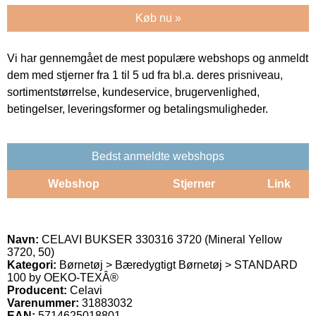
Køb nu »
Vi har gennemgået de mest populære webshops og anmeldt
dem med stjerner fra 1 til 5 ud fra bl.a. deres prisniveau,
sortimentstørrelse, kundeservice, brugervenlighed,
betingelser, leveringsformer og betalingsmuligheder.
Bedst anmeldte webshops
Webshop
Stjerner
Link
Navn:
CELAVI BUKSER 330316 3720 (Mineral Yellow
3720, 50)
Kategori:
Børnetøj > Bæredygtigt Børnetøj > STANDARD
100 by OEKO-TEXÂ®
Producent:
Celavi
Varenummer:
31883032
EAN:
5714625018801