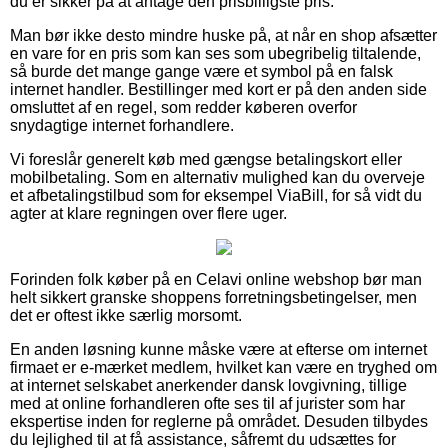
du er sikker på at antage den prisbilligste pris.
Man bør ikke desto mindre huske på, at når en shop afsætter
en vare for en pris som kan ses som ubegribelig tiltalende,
så burde det mange gange være et symbol på en falsk
internet handler. Bestillinger med kort er på den anden side
omsluttet af en regel, som redder køberen overfor
snydagtige internet forhandlere.
Vi foreslår generelt køb med gængse betalingskort eller
mobilbetaling. Som en alternativ mulighed kan du overveje
et afbetalingstilbud som for eksempel ViaBill, for så vidt du
agter at klare regningen over flere uger.
Forinden folk køber på en Celavi online webshop bør man
helt sikkert granske shoppens forretningsbetingelser, men
det er oftest ikke særlig morsomt.
En anden løsning kunne måske være at efterse om internet
firmaet er e-mærket medlem, hvilket kan være en tryghed om
at internet selskabet anerkender dansk lovgivning, tillige
med at online forhandleren ofte ses til af jurister som har
ekspertise inden for reglerne på området. Desuden tilbydes
du lejlighed til at få assistance, såfremt du udsættes for