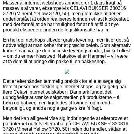
Masser af internet webshops annoncerer 1 dags fragt på
massevis af varer, eksempelvis CELAVI BUKSER 330316
3720 (Mineral Yellow 3720, 50), men glem ikke at det er
underforstået at orden realiseres forinden et fast klokkeslæt,
med det formål at de har mulighed for at nå at få dit nye
produkt ekspederet inden de logistikansatte har fri.
En hel del netshops tilbyder gratis levering, men tit er det så
nødvendigt at man køber for et præcist beløb. Som alternativ
kunne man vælge den billigste leveringsmodel, hvilket oftest
– om du er nær Næstved, Nakskov eller Hammel – vil være
at få dem til at bringe din pakke til en pakkeshop.
Det er efterhånden temmelig praktisk for alle at søge sig
frem til priser hos forskellige internet shops, og følgelig har
flere Celavi internet selskaber i Danmark fundet det
uundgåeligt at sænke salgsværdien på produkterne – til
børn og babyer, men ligeledes til kvinder og mænd –
betydeligt, og endda nogle gange sikre fri fragt.
Men det kan alligevel vise sig indbringende at efterprøve et
par internet outlets efter rabat på CELAVI BUKSER 330316
3720 (Mineral Yellow 3720, 50) inden du handler, sådan at