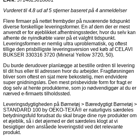
Vurderet til
4.8
ud af 5 stjerner baseret på
4
anmeldelser
Flere firmaer på nettet frembyder på nuværende tidspunkt
diverse forskellige leveringsformer. En af dem der er mest
anvendt er for øjeblikket afhentningssteder, hvor du selv kan
afhente de nyindkøbte varer på et valgfrit tidspunkt.
Leveringsformen er nemlig ultra uproblematisk, og oftest
tillige den prisbilligste leveringsversion ved køb af CELAVI
BUKSER 330316 3720 (Mineral Yellow 3720, 50).
Du burde derudover planlægge at bestille ordren til levering
til dit hus eller til adressen hvor du arbejder. Fragtløsningen
bliver som oftest en sjat mere bekostelig, men endvidere
super gnidningsløs. Den mest prisbevidste form for fragt er
dog selv at hente produkterne, som jo nødvendiggør at du er
nærved e-firmaets tilholdssted.
Leveringsdygtigheden på Børnetøj > Bæredygtigt Børnetøj >
STANDARD 100 by OEKO-TEXÂ® er naturligvis særdeles
betydningsfuld forudsat du skal bruge dine nye produkter om
et øjeblik, så i det øjemed er det særdeles klogt at vi
besigtiger den anslåede leveringstid ved det relevante
produkt.