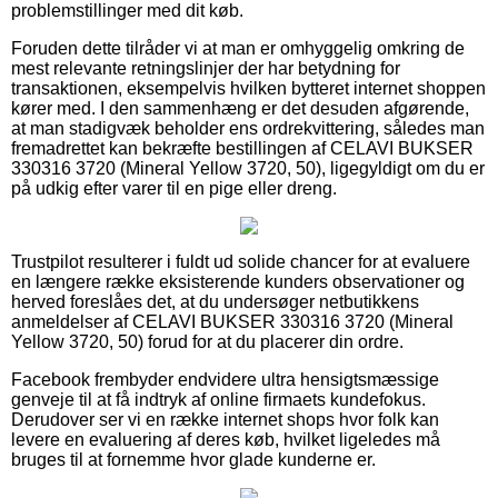
problemstillinger med dit køb.
Foruden dette tilråder vi at man er omhyggelig omkring de
mest relevante retningslinjer der har betydning for
transaktionen, eksempelvis hvilken bytteret internet shoppen
kører med. I den sammenhæng er det desuden afgørende,
at man stadigvæk beholder ens ordrekvittering, således man
fremadrettet kan bekræfte bestillingen af CELAVI BUKSER
330316 3720 (Mineral Yellow 3720, 50), ligegyldigt om du er
på udkig efter varer til en pige eller dreng.
Trustpilot resulterer i fuldt ud solide chancer for at evaluere
en længere række eksisterende kunders observationer og
herved foreslåes det, at du undersøger netbutikkens
anmeldelser af CELAVI BUKSER 330316 3720 (Mineral
Yellow 3720, 50) forud for at du placerer din ordre.
Facebook frembyder endvidere ultra hensigtsmæssige
genveje til at få indtryk af online firmaets kundefokus.
Derudover ser vi en række internet shops hvor folk kan
levere en evaluering af deres køb, hvilket ligeledes må
bruges til at fornemme hvor glade kunderne er.