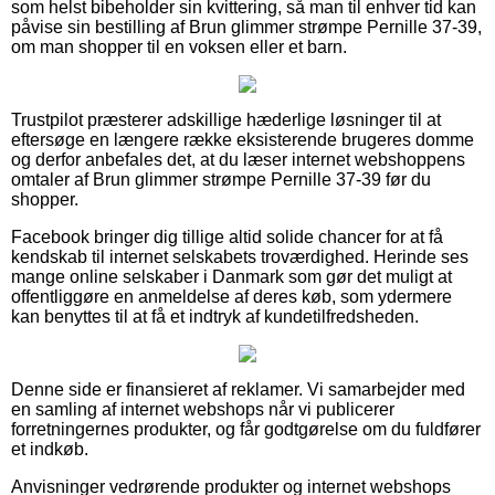
som helst bibeholder sin kvittering, så man til enhver tid kan
påvise sin bestilling af Brun glimmer strømpe Pernille 37-39,
om man shopper til en voksen eller et barn.
Trustpilot præsterer adskillige hæderlige løsninger til at
eftersøge en længere række eksisterende brugeres domme
og derfor anbefales det, at du læser internet webshoppens
omtaler af Brun glimmer strømpe Pernille 37-39 før du
shopper.
Facebook bringer dig tillige altid solide chancer for at få
kendskab til internet selskabets troværdighed. Herinde ses
mange online selskaber i Danmark som gør det muligt at
offentliggøre en anmeldelse af deres køb, som ydermere
kan benyttes til at få et indtryk af kundetilfredsheden.
Denne side er finansieret af reklamer. Vi samarbejder med
en samling af internet webshops når vi publicerer
forretningernes produkter, og får godtgørelse om du fuldfører
et indkøb.
Anvisninger vedrørende produkter og internet webshops