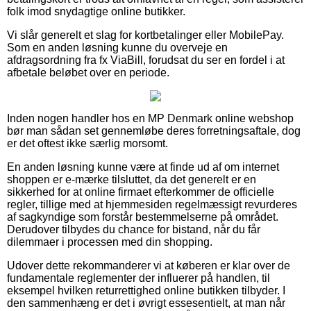
folk imod snydagtige online butikker.
Vi slår generelt et slag for kortbetalinger eller MobilePay.
Som en anden løsning kunne du overveje en
afdragsordning fra fx ViaBill, forudsat du ser en fordel i at
afbetale beløbet over en periode.
Inden nogen handler hos en MP Denmark online webshop
bør man sådan set gennemløbe deres forretningsaftale, dog
er det oftest ikke særlig morsomt.
En anden løsning kunne være at finde ud af om internet
shoppen er e-mærke tilsluttet, da det generelt er en
sikkerhed for at online firmaet efterkommer de officielle
regler, tillige med at hjemmesiden regelmæssigt revurderes
af sagkyndige som forstår bestemmelserne på området.
Derudover tilbydes du chance for bistand, når du får
dilemmaer i processen med din shopping.
Udover dette rekommanderer vi at køberen er klar over de
fundamentale reglementer der influerer på handlen, til
eksempel hvilken returrettighed online butikken tilbyder. I
den sammenhæng er det i øvrigt essesentielt, at man når