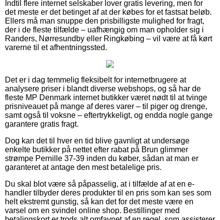
Indtil flere internet selskaber lover gratis levering, men for
det meste er det betinget af at der købes for et fastsat beløb.
Ellers må man snuppe den prisbilligste mulighed for fragt,
der i de fleste tilfælde – uafhængig om man opholder sig i
Randers, Nørresundby eller Ringkøbing – vil være at få kørt
varerne til et afhentningssted.
Det er i dag temmelig fleksibelt for internetbrugere at
analysere priser i blandt diverse webshops, og så har de
fleste MP Denmark internet butikker været nødt til at tvinge
prisniveauet på mange af deres varer – til piger og drenge,
samt også til voksne – eftertrykkeligt, og endda nogle gange
garantere gratis fragt.
Dog kan det til hver en tid blive gavnligt at undersøge
enkelte butikker på nettet efter rabat på Brun glimmer
strømpe Pernille 37-39 inden du køber, sådan at man er
garanteret at antage den mest betalelige pris.
Du skal blot være så påpasselig, at i tilfælde af at en e-
handler tilbyder deres produkter til en pris som kan ses som
helt ekstremt gunstig, så kan det for det meste være en
varsel om en svindel online shop. Bestillinger med
betalingskort er trods alt omfavnet af en regel, som assisterer