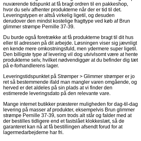
nuværende tidspunkt at få bragt ordren til en pakkeshop,
hvor du selv afhenter produkterne når der er tid til det.
Leveringstypen er altså virkelig ligetil, og desuden
derudover den mindst kostelige fragttype ved køb af Brun
glimmer strømpe Pernille 37-39.
Du burde også foretrække at få produkterne bragt til dit hus
eller til adressen på dit arbejde. Løsningen viser sig jævnligt
en kende mere omkostningsfuld, men ydermere super ligetil.
Den billigste type af levering vil dog utvivlsomt være at hente
produkterne selv, hvilket nødvendiggør at du befinder dig tæt
på e-forhandlerens lager.
Leveringstidspunktet på Strømper > Glimmer strømper er jo
ret så bestemmende ifald man mangler varen omgående, og
herved er det aldeles på sin plads at vi finder den
estimerede leveringsdato på den relevante vare.
Mange internet butikker præsterer muligheden for dag-til-dag
levering på masser af produkter, eksempelvis Brun glimmer
strømpe Pernille 37-39, som trods alt står og falder med at
der bestilles tidligere end et fastslået klokkeslæt, så de
garanteret kan nå at få bestillingen afsendt forud for at
lagermedarbejderne har fri.