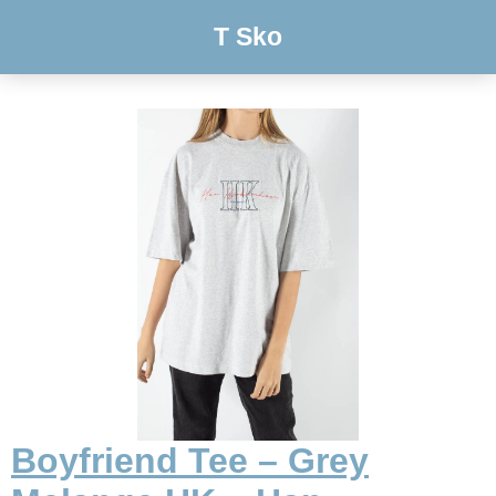
T Sko
Boyfriend Tee – Grey