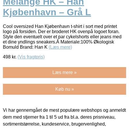
Melange HK – Han
Kjøbenhavn – Grå L
Cool oversized Han Kjøbenhavn t-shirt i sort med printet
logo på forsiden. Der er broderet HK ovenpå logoet foran.
Style den eventuelt over et par cykelshorts eller jeans med
et dine yndlings sneakers.Â Materiale:100% Økologisk
Bomuld Brand: Han K
(Læs mere)
498
kr.
(Vis fragtpris)
Læs mere »
Køb nu »
Vi har gennemgået de mest populære webshops og anmeldt
dem med stjerner fra 1 til 5 ud fra bl.a. deres prisniveau,
sortimentstørrelse, kundeservice, brugervenlighed,