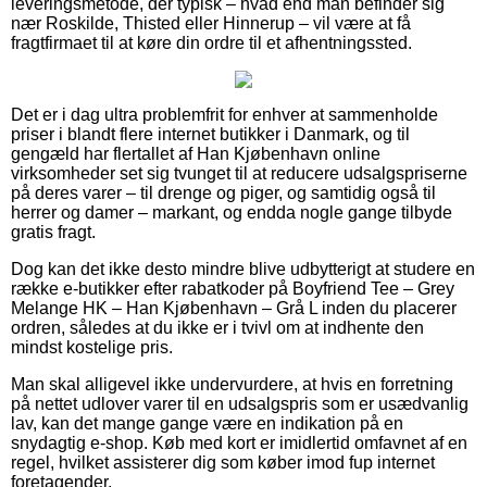
leveringsmetode, der typisk – hvad end man befinder sig
nær Roskilde, Thisted eller Hinnerup – vil være at få
fragtfirmaet til at køre din ordre til et afhentningssted.
Det er i dag ultra problemfrit for enhver at sammenholde
priser i blandt flere internet butikker i Danmark, og til
gengæld har flertallet af Han Kjøbenhavn online
virksomheder set sig tvunget til at reducere udsalgspriserne
på deres varer – til drenge og piger, og samtidig også til
herrer og damer – markant, og endda nogle gange tilbyde
gratis fragt.
Dog kan det ikke desto mindre blive udbytterigt at studere en
række e-butikker efter rabatkoder på Boyfriend Tee – Grey
Melange HK – Han Kjøbenhavn – Grå L inden du placerer
ordren, således at du ikke er i tvivl om at indhente den
mindst kostelige pris.
Man skal alligevel ikke undervurdere, at hvis en forretning
på nettet udlover varer til en udsalgspris som er usædvanlig
lav, kan det mange gange være en indikation på en
snydagtig e-shop. Køb med kort er imidlertid omfavnet af en
regel, hvilket assisterer dig som køber imod fup internet
foretagender.