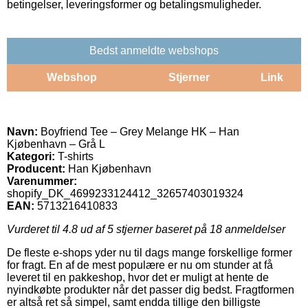
betingelser, leveringsformer og betalingsmuligheder.
Bedst anmeldte webshops
Webshop
Stjerner
Link
Navn:
Boyfriend Tee – Grey Melange HK – Han
Kjøbenhavn – Grå L
Kategori:
T-shirts
Producent:
Han Kjøbenhavn
Varenummer:
shopify_DK_4699233124412_32657403019324
EAN:
5713216410833
Vurderet til
4.8
ud af 5 stjerner baseret på
18
anmeldelser
De fleste e-shops yder nu til dags mange forskellige former
for fragt. En af de mest populære er nu om stunder at få
leveret til en pakkeshop, hvor det er muligt at hente de
nyindkøbte produkter når det passer dig bedst. Fragtformen
er altså ret så simpel, samt endda tillige den billigste