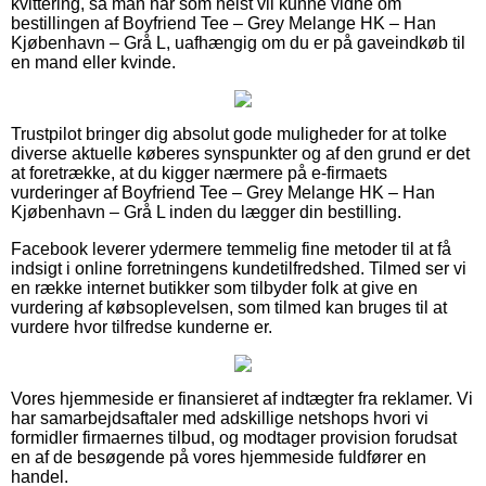
kvittering, så man når som helst vil kunne vidne om
bestillingen af Boyfriend Tee – Grey Melange HK – Han
Kjøbenhavn – Grå L, uafhængig om du er på gaveindkøb til
en mand eller kvinde.
Trustpilot bringer dig absolut gode muligheder for at tolke
diverse aktuelle køberes synspunkter og af den grund er det
at foretrække, at du kigger nærmere på e-firmaets
vurderinger af Boyfriend Tee – Grey Melange HK – Han
Kjøbenhavn – Grå L inden du lægger din bestilling.
Facebook leverer ydermere temmelig fine metoder til at få
indsigt i online forretningens kundetilfredshed. Tilmed ser vi
en række internet butikker som tilbyder folk at give en
vurdering af købsoplevelsen, som tilmed kan bruges til at
vurdere hvor tilfredse kunderne er.
Vores hjemmeside er finansieret af indtægter fra reklamer. Vi
har samarbejdsaftaler med adskillige netshops hvori vi
formidler firmaernes tilbud, og modtager provision forudsat
en af de besøgende på vores hjemmeside fuldfører en
handel.