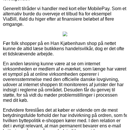
Generelt tilråder vi handler med kort eller MobilePay. Som et
alternativ burde du overveje et tilbud fra for eksempel
ViaBill, ifald du higer efter at finansiere beløbet af flere
omgange.
Før folk shopper på en Han Kjøbenhavn shop på nettet
kunne de altid læse butikkens handelsvilkår, dog er det ofte
et tidskrævende arbejde.
En anden løsning kunne være at se om internet
virksomheden er medlem af e-mærket, som længe har været
et sympol på at online virksomheden opererer i
overensstemmelse med den officielle danske lovgivning,
udover at internet shoppen tit monitoreres af jurister der har
indsigt i reglerne på området. Desuden får du genvej til
støtte, for så vidt du møder problemstillinger i processen
med dit køb.
Endvidere foreslåes det at køber er vidende om de mest
betydningsfulde forhold der har indvirkning på ordren, som fx
hvilken byttepolitik e-shoppen kører med. I den relation er
det i øvrigt relevant, at man permanent bevarer ens e-mail