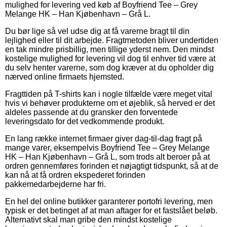
mulighed for levering ved køb af Boyfriend Tee – Grey
Melange HK – Han Kjøbenhavn – Grå L.
Du bør lige så vel udse dig at få varerne bragt til din
lejlighed eller til dit arbejde. Fragtmetoden bliver undertiden
en tak mindre prisbillig, men tillige yderst nem. Den mindst
kostelige mulighed for levering vil dog til enhver tid være at
du selv henter varerne, som dog kræver at du opholder dig
nærved online firmaets hjemsted.
Fragttiden på T-shirts kan i nogle tilfælde være meget vital
hvis vi behøver produkterne om et øjeblik, så herved er det
aldeles passende at du gransker den forventede
leveringsdato for det vedkommende produkt.
En lang række internet firmaer giver dag-til-dag fragt på
mange varer, eksempelvis Boyfriend Tee – Grey Melange
HK – Han Kjøbenhavn – Grå L, som trods alt beroer på at
ordren gennemføres forinden et nøjagtigt tidspunkt, så at de
kan nå at få ordren ekspederet forinden
pakkemedarbejderne har fri.
En hel del online butikker garanterer portofri levering, men
typisk er det betinget af at man aftager for et fastslået beløb.
Alternativt skal man gribe den mindst kostelige