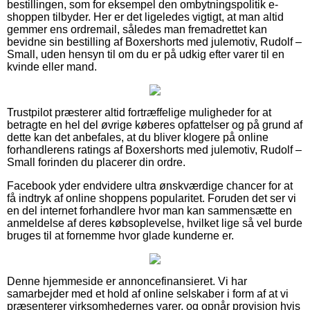
bestillingen, som for eksempel den ombytningspolitik e-
shoppen tilbyder. Her er det ligeledes vigtigt, at man altid
gemmer ens ordremail, således man fremadrettet kan
bevidne sin bestilling af Boxershorts med julemotiv, Rudolf –
Small, uden hensyn til om du er på udkig efter varer til en
kvinde eller mand.
Trustpilot præsterer altid fortræffelige muligheder for at
betragte en hel del øvrige køberes opfattelser og på grund af
dette kan det anbefales, at du bliver klogere på online
forhandlerens ratings af Boxershorts med julemotiv, Rudolf –
Small forinden du placerer din ordre.
Facebook yder endvidere ultra ønskværdige chancer for at
få indtryk af online shoppens popularitet. Foruden det ser vi
en del internet forhandlere hvor man kan sammensætte en
anmeldelse af deres købsoplevelse, hvilket lige så vel burde
bruges til at fornemme hvor glade kunderne er.
Denne hjemmeside er annoncefinansieret. Vi har
samarbejder med et hold af online selskaber i form af at vi
præsenterer virksomhedernes varer, og opnår provision hvis