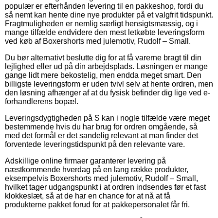
populær er efterhånden levering til en pakkeshop, fordi du
så nemt kan hente dine nye produkter på et valgfrit tidspunkt.
Fragtmuligheden er nemlig særligt hensigtsmæssig, og i
mange tilfælde endvidere den mest letkøbte leveringsform
ved køb af Boxershorts med julemotiv, Rudolf – Small.
Du bør alternativt beslutte dig for at få varerne bragt til din
lejlighed eller ud på din arbejdsplads. Løsningen er mange
gange lidt mere bekostelig, men endda meget smart. Den
billigste leveringsform er uden tvivl selv at hente ordren, men
den løsning afhænger af at du fysisk befinder dig lige ved e-
forhandlerens bopæl.
Leveringsdygtigheden på S kan i nogle tilfælde være meget
bestemmende hvis du har brug for ordren omgående, så
med det formål er det sandelig relevant at man finder det
forventede leveringstidspunkt på den relevante vare.
Adskillige online firmaer garanterer levering på
næstkommende hverdag på en lang række produkter,
eksempelvis Boxershorts med julemotiv, Rudolf – Small,
hvilket tager udgangspunkt i at ordren indsendes før et fast
klokkeslæt, så at de har en chance for at nå at få
produkterne pakket forud for at pakkepersonalet får fri.