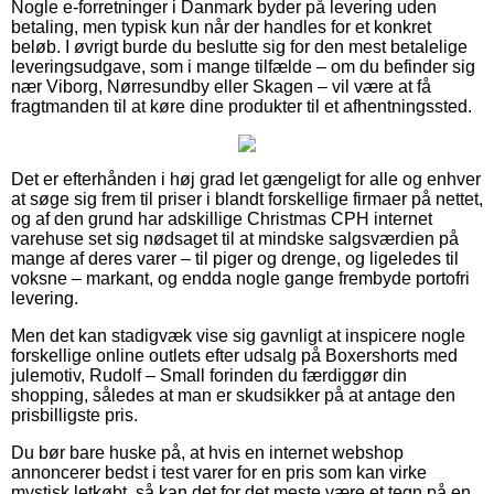
Nogle e-forretninger i Danmark byder på levering uden
betaling, men typisk kun når der handles for et konkret
beløb. I øvrigt burde du beslutte sig for den mest betalelige
leveringsudgave, som i mange tilfælde – om du befinder sig
nær Viborg, Nørresundby eller Skagen – vil være at få
fragtmanden til at køre dine produkter til et afhentningssted.
Det er efterhånden i høj grad let gængeligt for alle og enhver
at søge sig frem til priser i blandt forskellige firmaer på nettet,
og af den grund har adskillige Christmas CPH internet
varehuse set sig nødsaget til at mindske salgsværdien på
mange af deres varer – til piger og drenge, og ligeledes til
voksne – markant, og endda nogle gange frembyde portofri
levering.
Men det kan stadigvæk vise sig gavnligt at inspicere nogle
forskellige online outlets efter udsalg på Boxershorts med
julemotiv, Rudolf – Small forinden du færdiggør din
shopping, således at man er skudsikker på at antage den
prisbilligste pris.
Du bør bare huske på, at hvis en internet webshop
annoncerer bedst i test varer for en pris som kan virke
mystisk letkøbt, så kan det for det meste være et tegn på en