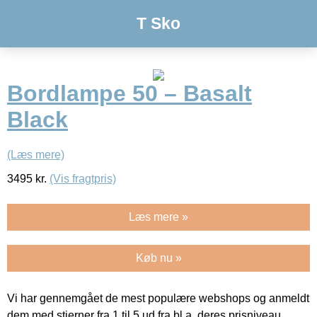
T Sko
Bordlampe 50 – Basalt
Black
(Læs mere)
3495
kr.
(Vis fragtpris)
Læs mere »
Køb nu »
Vi har gennemgået de mest populære webshops og anmeldt
dem med stjerner fra 1 til 5 ud fra bl.a. deres prisniveau,