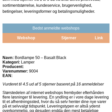
sortimentstørrelse, kundeservice, brugervenlighed,
betingelser, leveringsformer og betalingsmuligheder.
Bedst anmeldte webshops
Webshop
Stjerner
Link
Navn:
Bordlampe 50 – Basalt Black
Kategori:
Lamper
Producent:
Varenummer:
9004
EAN:
Vurderet til
4.5
ud af 5 stjerner baseret på
16
anmeldelser
Størstedelen af internet webshops frembyder efterhånden
flere løsninger til levering. En yndling er i vore dage levering
til et afhentningssted, hvor du så selv henter dine nye varer
på et selvvalgt tidspunkt. Leveringstypen er altså yderst
overkommelig, og desuden endda den mest betalelige