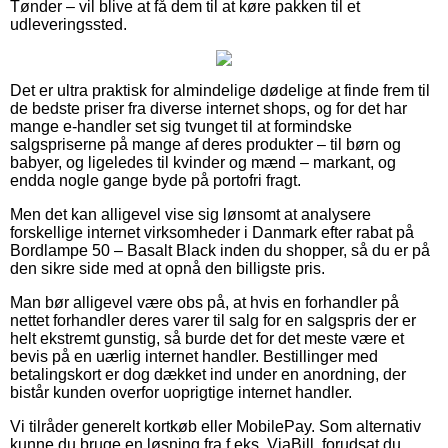
Tønder – vil blive at få dem til at køre pakken til et
udleveringssted.
Det er ultra praktisk for almindelige dødelige at finde frem til
de bedste priser fra diverse internet shops, og for det har
mange e-handler set sig tvunget til at formindske
salgspriserne på mange af deres produkter – til børn og
babyer, og ligeledes til kvinder og mænd – markant, og
endda nogle gange byde på portofri fragt.
Men det kan alligevel vise sig lønsomt at analysere
forskellige internet virksomheder i Danmark efter rabat på
Bordlampe 50 – Basalt Black inden du shopper, så du er på
den sikre side med at opnå den billigste pris.
Man bør alligevel være obs på, at hvis en forhandler på
nettet forhandler deres varer til salg for en salgspris der er
helt ekstremt gunstig, så burde det for det meste være et
bevis på en uærlig internet handler. Bestillinger med
betalingskort er dog dækket ind under en anordning, der
bistår kunden overfor uoprigtige internet handler.
Vi tilråder generelt kortkøb eller MobilePay. Som alternativ
kunne du bruge en løsning fra f.eks. ViaBill, forudsat du