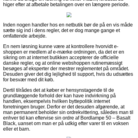
higer efter at afbetale betalingen over en længere periode.
Inden nogen handler hos en netbutik bør de på en vis måde
sætte sig ind i dens regler, det er dog mange gange et
omfattende arbejde.
En nem løsning kunne være at kontrollere hvorvidt e-
shoppen er medlem af e-mærke ordningen, da det er en
sikring om at internet butikken accepterer de officielle
danske regler, og at online webshoppen rutinemæssigt
besøges af eksperter der mestrer reglementet på området.
Desuden giver det dig lejlighed til support, hvis du udsættes
for besvær med dit køb.
Dertil tilrådes det at køber er hensynstagende til de
grundlæggende forhold der kan have indvirkning på
handlen, eksempelvis hvilken byttepolitik internet
forretningen bruger. Derfor er det desuden afgørende, at
man permanent beholder sin ordrekvittering, således man til
enhver tid kan eftervise sin ordre af Bordlampe 50 – Basalt
Black, uanset om man er på udkig efter varer til en voksen
eller et barn.