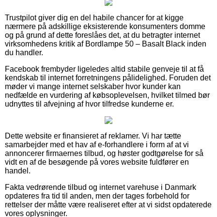
Trustpilot giver dig en del habile chancer for at kigge
nærmere på adskillige eksisterende konsumenters domme
og på grund af dette foreslåes det, at du betragter internet
virksomhedens kritik af Bordlampe 50 – Basalt Black inden
du handler.
Facebook frembyder ligeledes altid stabile genveje til at få
kendskab til internet forretningens pålidelighed. Foruden det
møder vi mange internet selskaber hvor kunder kan
nedfælde en vurdering af købsoplevelsen, hvilket tilmed bør
udnyttes til afvejning af hvor tilfredse kunderne er.
Dette website er finansieret af reklamer. Vi har tætte
samarbejder med et hav af e-forhandlere i form af at vi
annoncerer firmaernes tilbud, og høster godtgørelse for så
vidt en af de besøgende på vores website fuldfører en
handel.
Fakta vedrørende tilbud og internet varehuse i Danmark
opdateres fra tid til anden, men der tages forbehold for
rettelser der måtte være realiseret efter at vi sidst opdaterede
vores oplysninger.