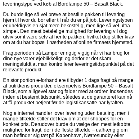
leveringstype ved køb af Bordlampe 50 – Basalt Black.
Du burde lige så vel prøve at bestille pakken til levering
hjem til hvor du bor eller til når du er på job. Leveringstypen
er uheldigvis en sjat mere bekostelig, men lige så vel ultra
simpel. Den mest betalelige mulighed for levering vil dog
utvivlsomt være selv at hente pakken, hvilket dog stiller krav
om at du har bopæl i nærheden af online firmaets hjemsted.
Fragtperioden på Lamper er rigtig vigtig når vi har brug for
dine nye varer øjeblikkeligt, og derfor er det skam
meningsfuldt at man kontrollerer leveringstidspunktet på det
relevante produkt.
En stor portion e-forhandlere tilbyder 1 dags fragt på mange
af butikkens produkter, eksempelvis Bordlampe 50 – Basalt
Black, som alligevel står og falder med at ordren indsendes
inden et bestemt tidspunkt, således at de garanteret kan nå
at få produktet betjent før de logistikansatte har fyraften.
Nogle internet handler lover levering uden betaling, men i
mange tilfælde stiller det krav om at der shoppes for en
konkret pris. Derudover burde du vælge den mest letkøbte
mulighed for fragt, der i de fleste tilfælde – uafhængig om
man befinder sig tæt på København, Nørresundby eller