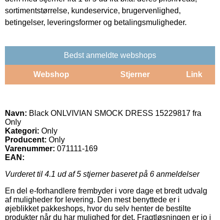
sortimentstørrelse, kundeservice, brugervenlighed,
betingelser, leveringsformer og betalingsmuligheder.
Bedst anmeldte webshops
Webshop
Stjerner
Link
Navn:
Black ONLVIVIAN SMOCK DRESS 15229817 fra
Only
Kategori:
Only
Producent:
Only
Varenummer:
071111-169
EAN:
Vurderet til
4.1
ud af 5 stjerner baseret på
6
anmeldelser
En del e-forhandlere frembyder i vore dage et bredt udvalg
af muligheder for levering. Den mest benyttede er i
øjeblikket pakkeshops, hvor du selv henter de bestilte
produkter når du har mulighed for det. Fragtløsningen er jo i