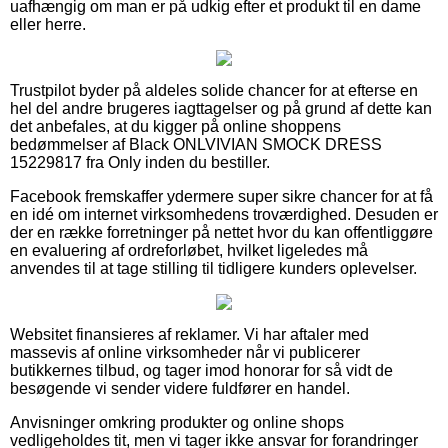
uafhængig om man er på udkig efter et produkt til en dame
eller herre.
Trustpilot byder på aldeles solide chancer for at efterse en
hel del andre brugeres iagttagelser og på grund af dette kan
det anbefales, at du kigger på online shoppens
bedømmelser af Black ONLVIVIAN SMOCK DRESS
15229817 fra Only inden du bestiller.
Facebook fremskaffer ydermere super sikre chancer for at få
en idé om internet virksomhedens troværdighed. Desuden er
der en række forretninger på nettet hvor du kan offentliggøre
en evaluering af ordreforløbet, hvilket ligeledes må
anvendes til at tage stilling til tidligere kunders oplevelser.
Websitet finansieres af reklamer. Vi har aftaler med
massevis af online virksomheder når vi publicerer
butikkernes tilbud, og tager imod honorar for så vidt de
besøgende vi sender videre fuldfører en handel.
Anvisninger omkring produkter og online shops
vedligeholdes tit, men vi tager ikke ansvar for forandringer