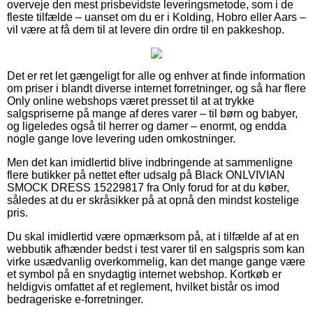
overveje den mest prisbevidste leveringsmetode, som i de
fleste tilfælde – uanset om du er i Kolding, Hobro eller Aars –
vil være at få dem til at levere din ordre til en pakkeshop.
Det er ret let gængeligt for alle og enhver at finde information
om priser i blandt diverse internet forretninger, og så har flere
Only online webshops været presset til at at trykke
salgspriserne på mange af deres varer – til børn og babyer,
og ligeledes også til herrer og damer – enormt, og endda
nogle gange love levering uden omkostninger.
Men det kan imidlertid blive indbringende at sammenligne
flere butikker på nettet efter udsalg på Black ONLVIVIAN
SMOCK DRESS 15229817 fra Only forud for at du køber,
således at du er skråsikker på at opnå den mindst kostelige
pris.
Du skal imidlertid være opmærksom på, at i tilfælde af at en
webbutik afhænder bedst i test varer til en salgspris som kan
virke usædvanlig overkommelig, kan det mange gange være
et symbol på en snydagtig internet webshop. Kortkøb er
heldigvis omfattet af et reglement, hvilket bistår os imod
bedrageriske e-forretninger.