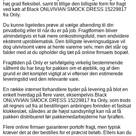
høj grad fleksibel, samt tit tillige den billigste form for fragt
ved køb af Black ONLVIVIAN SMOCK DRESS 15229817
fra Only.
Du kunne ligeledes prøve at vælge afsending til din
privatbolig eller til når du er på job. Fragtformen bliver
almindeligvis et hak mere omkostningsfuld, men endvidere
ekstremt uproblematisk. Den billigste leveringsudgave vil
dog utvivlsomt være at hente varerne selv, men det står og
falder med at du opholder dig tæt på online firmaets bopæl.
Fragttiden på Only er selvfølgelig virkelig bestemmende
såfremt du har brug for pakken om et øjeblik, og af den
grund er det komplet vigtigt at vi efterser den estimerede
leveringstid ved den relevante vare.
En række internet forhandlere byder på levering på blot en
enkelt hverdag på flere varer, eksempelvis Black
ONLVIVIAN SMOCK DRESS 15229817 fra Only, som trods
alt regnes ud fra at bestillingen anbringes forinden et fastsat
klokkeslæt, således at de højst sandsynligt kan nå at få
pakken distribueret før pakkemedarbejderne har fyraften.
Flere online firmaer garanterer portofri fragt, men typisk
kræver det at der bestilles for et præcist beløb. Ellers kan du