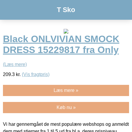
T Sko
Black ONLVIVIAN SMOCK
DRESS 15229817 fra Only
(Læs mere)
209.3
kr.
(Vis fragtpris)
Læs mere »
Køb nu »
Vi har gennemgået de mest populære webshops og anmeldt
dem med stjerner fra 1 til 5 ud fra bl.a. deres prisniveau,