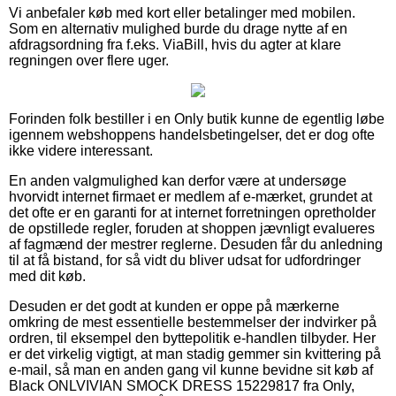
Vi anbefaler køb med kort eller betalinger med mobilen.
Som en alternativ mulighed burde du drage nytte af en
afdragsordning fra f.eks. ViaBill, hvis du agter at klare
regningen over flere uger.
Forinden folk bestiller i en Only butik kunne de egentlig løbe
igennem webshoppens handelsbetingelser, det er dog ofte
ikke videre interessant.
En anden valgmulighed kan derfor være at undersøge
hvorvidt internet firmaet er medlem af e-mærket, grundet at
det ofte er en garanti for at internet forretningen opretholder
de opstillede regler, foruden at shoppen jævnligt evalueres
af fagmænd der mestrer reglerne. Desuden får du anledning
til at få bistand, for så vidt du bliver udsat for udfordringer
med dit køb.
Desuden er det godt at kunden er oppe på mærkerne
omkring de mest essentielle bestemmelser der indvirker på
ordren, til eksempel den byttepolitik e-handlen tilbyder. Her
er det virkelig vigtigt, at man stadig gemmer sin kvittering på
e-mail, så man en anden gang vil kunne bevidne sit køb af
Black ONLVIVIAN SMOCK DRESS 15229817 fra Only,