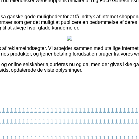
, at du efterforsker webshoppens omtaler af Big Face Ganesh t-shir
å ganske gode muligheder for at få indtryk af internet shoppens
irmaer som gør det muligt at publicere en bedømmelse af deres
 til at afveje hvor glade kunderne er.
s af reklameindtægter. Vi arbejder sammen med utallige interne
nes produkter, og tjener betaling forudsat en bruger fra vores w
 og online selskaber ajourføres nu og da, men der gives ikke g
i sidst opdaterede de viste oplysninger.
1
1
1
1
1
1
1
1
1
1
1
1
1
1
1
1
1
1
1
1
1
1
1
1
1
1
1
1
1
1
1
1
1
1
1
1
1
1
1
1
1
1
1
1
1
1
1
1
1
1
1
1
1
1
1
1
1
1
1
1
1
1
1
1
1
1
1
1
1
1
1
1
1
1
1
1
1
1
1
1
1
1
1
1
1
1
1
1
1
1
1
1
1
1
1
1
1
1
1
1
1
1
1
1
1