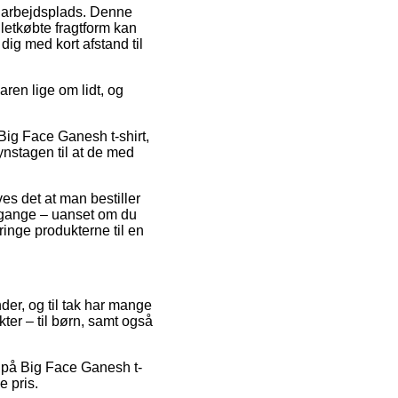
in arbejdsplads. Denne
letkøbte fragtform kan
dig med kort afstand til
ren lige om lidt, og
Big Face Ganesh t-shirt,
ynstagen til at de med
s det at man bestiller
e gange – uanset om du
ringe produkterne til en
nder, og til tak har mange
ter – til børn, samt også
d på Big Face Ganesh t-
e pris.