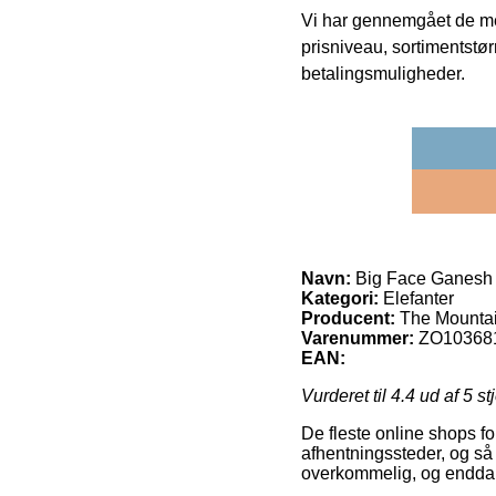
Vi har gennemgået de mes
prisniveau, sortimentstø
betalingsmuligheder.
Navn:
Big Face Ganesh t
Kategori:
Elefanter
Producent:
The Mounta
Varenummer:
ZO10368
EAN:
Vurderet til
4.4
ud af 5 st
De fleste online shops fo
afhentningssteder, og så 
overkommelig, og endda li