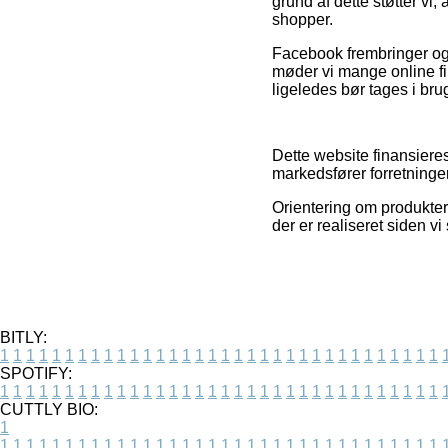
grund af dette støtter vi
shopper.
Facebook frembringer ogs
møder vi mange online f
ligeledes bør tages i brug
Dette website finansiere
markedsfører forretninger
Orientering om produkter
der er realiseret siden v
BITLY:
1
1
1
1
1
1
1
1
1
1
1
1
1
1
1
1
1
1
1
1
1
1
1
1
1
1
1
1
1
1
1
1
1
1
SPOTIFY:
1
1
1
1
1
1
1
1
1
1
1
1
1
1
1
1
1
1
1
1
1
1
1
1
1
1
1
1
1
1
1
1
1
1
CUTTLY BIO:
1
1
1
1
1
1
1
1
1
1
1
1
1
1
1
1
1
1
1
1
1
1
1
1
1
1
1
1
1
1
1
1
1
1
1