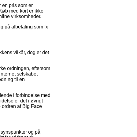
r en pris som er
Køb med kort er ikke
online virksomheder.
ng på afbetaling som fx
kens vilkår, dog er det
rke ordningen, eftersom
nternet selskabet
dning til en
ældende i forbindelse med
delse er det i øvrigt
e ordren af Big Face
es synspunkter og på