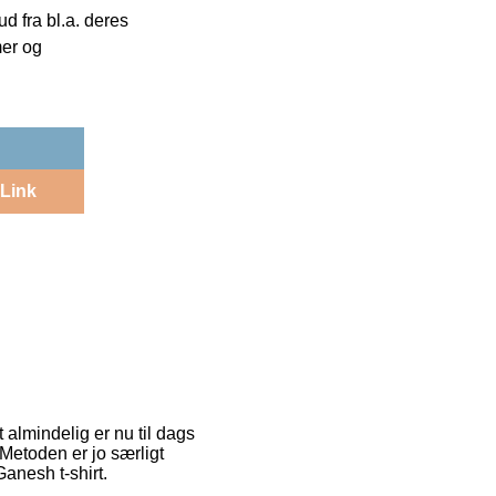
 fra bl.a. deres
mer og
Link
 almindelig er nu til dags
 Metoden er jo særligt
anesh t-shirt.