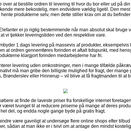
er at bestille ordren til levering til hvor du bor eller ud på d
 kende mere bekostelig, men endvidere vældig ligetil. Den mest 
hente produkterne selv, men dette stiller krav om at du befinder 
Elefanter er jo rigtig bestemmende når man absolut skal bruge va
gt at vi tjekker leveringstiden ved den respektive vare.
rembyder 1 dags levering på massevis af produkter, eksempelvis 
v om at ordren gennemføres forinden et aftalt tidspunkt, med hens
odukterne klargjort forinden medarbejderne har fri.
erer levering uden omkostninger, men i mange tilfælde påkræve
ernativt må man gribe den billigste mulighed for fragt, der mang
 Brønderslev eller Hinnerup – vil blive at få fragtmanden til at b
købere at finde de laveste priser fra forskellige internet foretage
 været tvunget til at reducere priserne på mange af deres produk
 hel del, og endda nogle gange byde på gratis fragt.
indre være gavnligt at undersøge flere online shops efter tilbu
per, sådan at man ikke er i tvivl om at antage den mindst kostelig