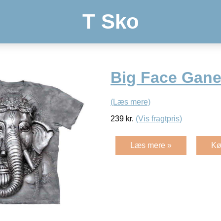
T Sko
Big Face Ganes
(Læs mere)
239
kr.
(Vis fragtpris)
Læs mere »
Kø