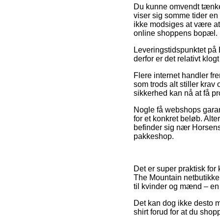
Du kunne omvendt tænke ov
viser sig somme tider en
ikke modsiges at være at 
online shoppens bopæl.
Leveringstidspunktet på 
derfor er det relativt klo
Flere internet handler f
som trods alt stiller kra
sikkerhed kan nå at få pr
Nogle få webshops garant
for et konkret beløb. Alt
befinder sig nær Horsens,
pakkeshop.
Det er super praktisk for 
The Mountain netbutikker
til kvinder og mænd – en
Det kan dog ikke desto m
shirt forud for at du shop