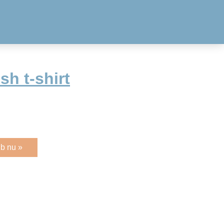
h t-shirt
b nu »