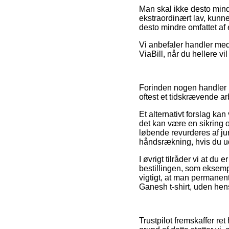
Man skal ikke desto mindre
ekstraordinært lav, kunn
desto mindre omfattet af
Vi anbefaler handler med 
ViaBill, når du hellere vi
Forinden nogen handler i
oftest et tidskrævende ar
Et alternativt forslag k
det kan være en sikring 
løbende revurderes af ju
håndsrækning, hvis du u
I øvrigt tilråder vi at d
bestillingen, som eksempe
vigtigt, at man permanen
Ganesh t-shirt, uden hens
Trustpilot fremskaffer re