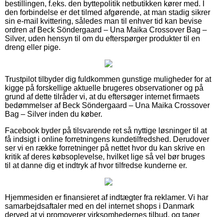
bestillingen, f.eks. den byttepolitik netbutikken kører med. I
den forbindelse er det tilmed afgørende, at man stadig sikrer
sin e-mail kvittering, således man til enhver tid kan bevise
ordren af Beck Söndergaard – Una Maika Crossover Bag –
Silver, uden hensyn til om du efterspørger produkter til en
dreng eller pige.
Trustpilot tilbyder dig fuldkommen gunstige muligheder for at
kigge på forskellige aktuelle brugeres observationer og på
grund af dette tilråder vi, at du eftersøger internet firmaets
bedømmelser af Beck Söndergaard – Una Maika Crossover
Bag – Silver inden du køber.
Facebook byder på tilsvarende ret så nyttige løsninger til at
få indsigt i online forretningens kundetilfredshed. Derudover
ser vi en række forretninger på nettet hvor du kan skrive en
kritik af deres købsoplevelse, hvilket lige så vel bør bruges
til at danne dig et indtryk af hvor tilfredse kunderne er.
Hjemmesiden er finansieret af indtægter fra reklamer. Vi har
samarbejdsaftaler med en del internet shops i Danmark
derved at vi promoverer virksomhedernes tilbud, og tager