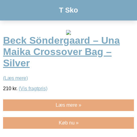
T Sko
Beck Söndergaard – Una
Maika Crossover Bag –
Silver
(Læs mere)
210
kr.
(Vis fragtpris)
Læs mere »
Køb nu »