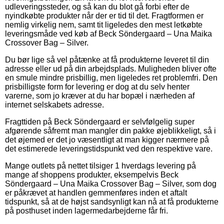
udleveringssteder, og så kan du blot gå forbi efter de
nyindkøbte produkter når der er tid til det. Fragtformen er
nemlig virkelig nem, samt tit ligeledes den mest letkøbte
leveringsmåde ved køb af Beck Söndergaard – Una Maika
Crossover Bag – Silver.
Du bør lige så vel påtænke at få produkterne leveret til din
adresse eller ud på din arbejdsplads. Muligheden bliver ofte
en smule mindre prisbillig, men ligeledes ret problemfri. Den
prisbilligste form for levering er dog at du selv henter
varerne, som jo kræver at du har bopæl i nærheden af
internet selskabets adresse.
Fragttiden på Beck Söndergaard er selvfølgelig super
afgørende såfremt man mangler din pakke øjeblikkeligt, så i
det øjemed er det jo væsentligt at man kigger nærmere på
det estimerede leveringstidspunkt ved den respektive vare.
Mange outlets på nettet tilsiger 1 hverdags levering på
mange af shoppens produkter, eksempelvis Beck
Söndergaard – Una Maika Crossover Bag – Silver, som dog
er påkrævet at handlen gemmenføres inden et aftalt
tidspunkt, så at de højst sandsynligt kan nå at få produkterne
på posthuset inden lagermedarbejderne får fri.