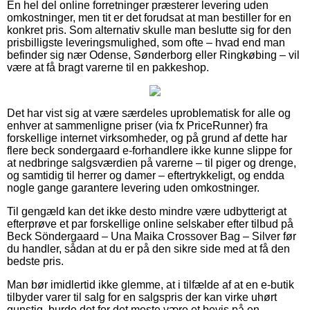
En hel del online forretninger præsterer levering uden
omkostninger, men tit er det forudsat at man bestiller for en
konkret pris. Som alternativ skulle man beslutte sig for den
prisbilligste leveringsmulighed, som ofte – hvad end man
befinder sig nær Odense, Sønderborg eller Ringkøbing – vil
være at få bragt varerne til en pakkeshop.
Det har vist sig at være særdeles uproblematisk for alle og
enhver at sammenligne priser (via fx PriceRunner) fra
forskellige internet virksomheder, og på grund af dette har
flere beck sondergaard e-forhandlere ikke kunne slippe for
at nedbringe salgsværdien på varerne – til piger og drenge,
og samtidig til herrer og damer – eftertrykkeligt, og endda
nogle gange garantere levering uden omkostninger.
Til gengæld kan det ikke desto mindre være udbytterigt at
efterprøve et par forskellige online selskaber efter tilbud på
Beck Söndergaard – Una Maika Crossover Bag – Silver før
du handler, sådan at du er på den sikre side med at få den
bedste pris.
Man bør imidlertid ikke glemme, at i tilfælde af at en e-butik
tilbyder varer til salg for en salgspris der kan virke uhørt
gunstig, burde det for det meste være et bevis på en