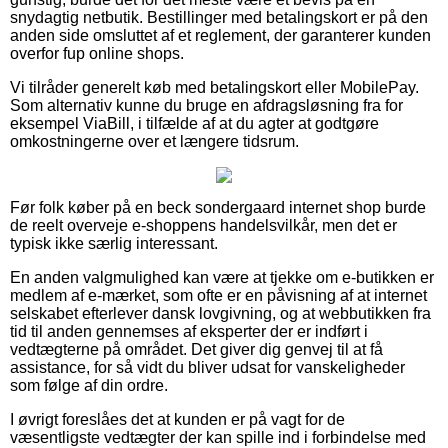
snydagtig netbutik. Bestillinger med betalingskort er på den
anden side omsluttet af et reglement, der garanterer kunden
overfor fup online shops.
Vi tilråder generelt køb med betalingskort eller MobilePay.
Som alternativ kunne du bruge en afdragsløsning fra for
eksempel ViaBill, i tilfælde af at du agter at godtgøre
omkostningerne over et længere tidsrum.
Før folk køber på en beck sondergaard internet shop burde
de reelt overveje e-shoppens handelsvilkår, men det er
typisk ikke særlig interessant.
En anden valgmulighed kan være at tjekke om e-butikken er
medlem af e-mærket, som ofte er en påvisning af at internet
selskabet efterlever dansk lovgivning, og at webbutikken fra
tid til anden gennemses af eksperter der er indført i
vedtægterne på området. Det giver dig genvej til at få
assistance, for så vidt du bliver udsat for vanskeligheder
som følge af din ordre.
I øvrigt foreslåes det at kunden er på vagt for de
væsentligste vedtægter der kan spille ind i forbindelse med