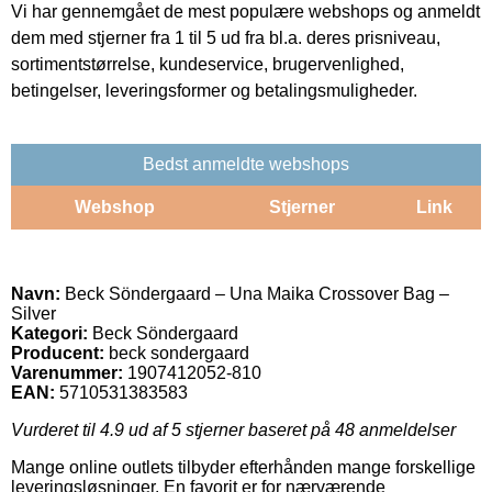
Vi har gennemgået de mest populære webshops og anmeldt
dem med stjerner fra 1 til 5 ud fra bl.a. deres prisniveau,
sortimentstørrelse, kundeservice, brugervenlighed,
betingelser, leveringsformer og betalingsmuligheder.
Bedst anmeldte webshops
Webshop
Stjerner
Link
Navn:
Beck Söndergaard – Una Maika Crossover Bag –
Silver
Kategori:
Beck Söndergaard
Producent:
beck sondergaard
Varenummer:
1907412052-810
EAN:
5710531383583
Vurderet til
4.9
ud af 5 stjerner baseret på
48
anmeldelser
Mange online outlets tilbyder efterhånden mange forskellige
leveringsløsninger. En favorit er for nærværende