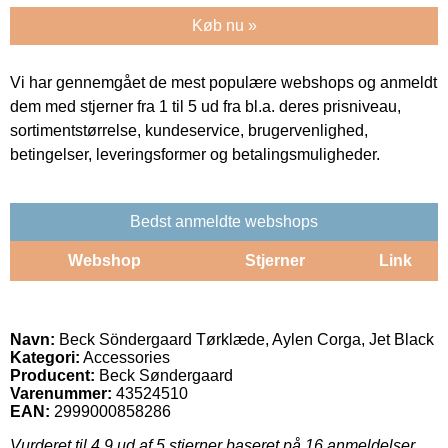
Køb nu »
Vi har gennemgået de mest populære webshops og anmeldt
dem med stjerner fra 1 til 5 ud fra bl.a. deres prisniveau,
sortimentstørrelse, kundeservice, brugervenlighed,
betingelser, leveringsformer og betalingsmuligheder.
Bedst anmeldte webshops
Webshop
Stjerner
Link
Navn:
Beck Söndergaard Tørklæde, Aylen Corga, Jet Black
Kategori:
Accessories
Producent:
Beck Søndergaard
Varenummer:
43524510
EAN:
2999000858286
Vurderet til
4.9
ud af 5 stjerner baseret på
16
anmeldelser