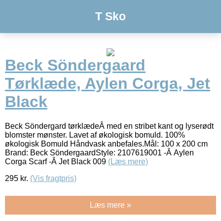
T Sko
Beck Söndergaard
Tørklæde, Aylen Corga, Jet
Black
Beck Söndergard tørklædeÂ med en stribet kant og lyserødt
blomster mønster. Lavet af økologisk bomuld. 100%
økologisk Bomuld Håndvask anbefales.Mål: 100 x 200 cm
Brand: Beck SöndergaardStyle: 2107619001 -Â Aylen
Corga Scarf -Â Jet Black 009
(Læs mere)
295
kr.
(Vis fragtpris)
Læs mere »