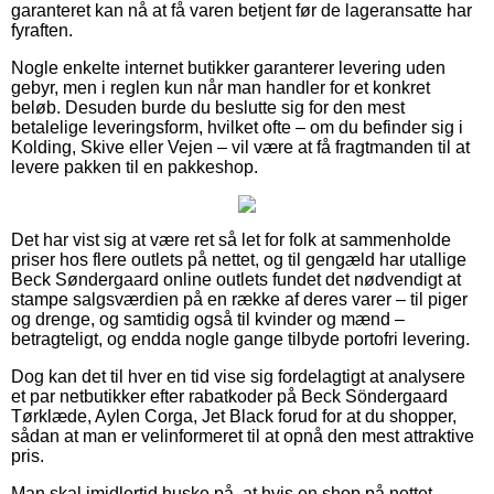
garanteret kan nå at få varen betjent før de lageransatte har
fyraften.
Nogle enkelte internet butikker garanterer levering uden
gebyr, men i reglen kun når man handler for et konkret
beløb. Desuden burde du beslutte sig for den mest
betalelige leveringsform, hvilket ofte – om du befinder sig i
Kolding, Skive eller Vejen – vil være at få fragtmanden til at
levere pakken til en pakkeshop.
Det har vist sig at være ret så let for folk at sammenholde
priser hos flere outlets på nettet, og til gengæld har utallige
Beck Søndergaard online outlets fundet det nødvendigt at
stampe salgsværdien på en række af deres varer – til piger
og drenge, og samtidig også til kvinder og mænd –
betragteligt, og endda nogle gange tilbyde portofri levering.
Dog kan det til hver en tid vise sig fordelagtigt at analysere
et par netbutikker efter rabatkoder på Beck Söndergaard
Tørklæde, Aylen Corga, Jet Black forud for at du shopper,
sådan at man er velinformeret til at opnå den mest attraktive
pris.
Man skal imidlertid huske på, at hvis en shop på nettet