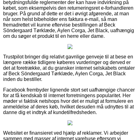
betydningsfulde reglementer der kan have indvirkning på
købet, som eksempelvis den returneringsret e-forhandleren
bruger. På grund af dette er det i øvrigt afgørende, at man
når som helst bibeholder ens faktura e-mail, så man
fremadrettet vil kunne eftervise bestillingen af Beck
Söndergaard Tørklæde, Aylen Corga, Jet Black, uafhængig
om du søger et produkt til en herre eller dame.
Trustpilot bringer dig relativt gavnlige genveje til at bese en
længere række tidligere køberes vurderinger og derved er
det at foretrække, at du gransker internet selskabets omtaler
af Beck Söndergaard Tørklæde, Aylen Corga, Jet Black
inden du bestiller.
Facebook frembyder lignende stort set uafhængige chancer
for at få kendskab til internet forretningens popularitet. Her
møder vi faktisk netshops hvor det er muligt at formulere en
anmeldelse af deres køb, hvilket desuden må udnyttes til at
danne dig et indtryk af kundetilfredsheden.
Websitet er finansieret ved hjælp af reklamer. Vi arbejder
sammen med masser af internet varehuse eftersom vi