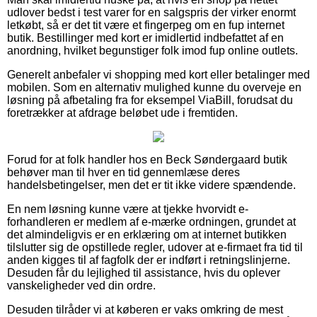
udlover bedst i test varer for en salgspris der virker enormt
letkøbt, så er det tit være et fingerpeg om en fup internet
butik. Bestillinger med kort er imidlertid indbefattet af en
anordning, hvilket begunstiger folk imod fup online outlets.
Generelt anbefaler vi shopping med kort eller betalinger med
mobilen. Som en alternativ mulighed kunne du overveje en
løsning på afbetaling fra for eksempel ViaBill, forudsat du
foretrækker at afdrage beløbet ude i fremtiden.
Forud for at folk handler hos en Beck Søndergaard butik
behøver man til hver en tid gennemlæse deres
handelsbetingelser, men det er tit ikke videre spændende.
En nem løsning kunne være at tjekke hvorvidt e-
forhandleren er medlem af e-mærke ordningen, grundet at
det almindeligvis er en erklæring om at internet butikken
tilslutter sig de opstillede regler, udover at e-firmaet fra tid til
anden kigges til af fagfolk der er indført i retningslinjerne.
Desuden får du lejlighed til assistance, hvis du oplever
vanskeligheder ved din ordre.
Desuden tilråder vi at køberen er vaks omkring de mest