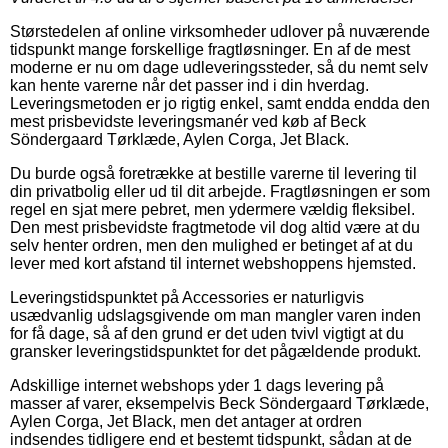
Størstedelen af online virksomheder udlover på nuværende
tidspunkt mange forskellige fragtløsninger. En af de mest
moderne er nu om dage udleveringssteder, så du nemt selv
kan hente varerne når det passer ind i din hverdag.
Leveringsmetoden er jo rigtig enkel, samt endda endda den
mest prisbevidste leveringsmanér ved køb af Beck
Söndergaard Tørklæde, Aylen Corga, Jet Black.
Du burde også foretrække at bestille varerne til levering til
din privatbolig eller ud til dit arbejde. Fragtløsningen er som
regel en sjat mere pebret, men ydermere vældig fleksibel.
Den mest prisbevidste fragtmetode vil dog altid være at du
selv henter ordren, men den mulighed er betinget af at du
lever med kort afstand til internet webshoppens hjemsted.
Leveringstidspunktet på Accessories er naturligvis
usædvanlig udslagsgivende om man mangler varen inden
for få dage, så af den grund er det uden tvivl vigtigt at du
gransker leveringstidspunktet for det pågældende produkt.
Adskillige internet webshops yder 1 dags levering på
masser af varer, eksempelvis Beck Söndergaard Tørklæde,
Aylen Corga, Jet Black, men det antager at ordren
indsendes tidligere end et bestemt tidspunkt, sådan at de