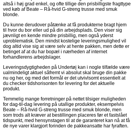
altså i høj grad enkel, og ofte tillige den prisbilligste fragttype
ved køb af Beate – Rå-hvid G-streng trusse med smuk
blonde.
Du kunne derudover påtænke at få produkterne bragt hjem
til hvor du bor eller ud på din arbejdsplads. Den viser sig
jævnligt en kende mindre prisbillig, men også yderst
uproblematisk. Den mindst kostelige leveringsmulighed vil
dog altid vise sig at være selv at hente pakken, men dette er
betinget af at du har bopæl i nærheden af internet
forhandlerens arbejdslager.
Leveringsdygtigheden på Undertøj kan i nogle tilfælde være
ualmindeligt aktuel såfremt vi absolut skal bruge din pakke
nu og her, og med det formål er det utvivlsomt essentielt at
du checker tidshorisonten for levering for det aktuelle
produkt.
Temmelig mange forretninger på nettet tilsiger muligheden
for dag-til-dag levering på utallige produkter, eksempelvis
Beate – Rå-hvid G-streng trusse med smuk blonde, men
som trods alt kræver at bestillingen placeres før et fastslået
tidspunkt, med hensynstagen til at de garanteret kan nå at få
de nye varer klargjort forinden de pakkeansatte har fyraften.