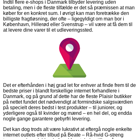
Indtil flere e-shops i Danmark tilbyder levering uden
betaling, men i de fleste tilfælde er det så præmissen at man
køber for en konkret sum. I øvrigt kan man foretrække den
billigste fragtløsning, der ofte – ligegyldigt om man bor i
København, Hillerød eller Svenstrup – vil være at få dem til
at levere dine varer til et udleveringssted.
Det er efterhånden i høj grad let for enhver at finde frem til de
bedste priser i blandt forskellige internet forhandlere i
Danmark, og på grund af dette har de fleste Plaisir butikker
på nettet fundet det nødvendigt at formindske salgsværdien
på specielt deres bedst i test produkter – til juniorer, og
yderligere også til kvinder og mænd – en hel del, og endda
nogle gange garantere gebyrfri levering.
Det kan dog trods alt være lukrativt at eftergå nogle enkelte
internet outlets efter tilbud på Beate – Rå-hvid G-streng