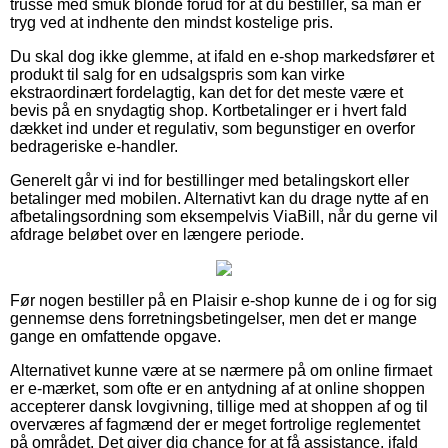
trusse med smuk blonde forud for at du bestiller, så man er
tryg ved at indhente den mindst kostelige pris.
Du skal dog ikke glemme, at ifald en e-shop markedsfører et
produkt til salg for en udsalgspris som kan virke
ekstraordinært fordelagtig, kan det for det meste være et
bevis på en snydagtig shop. Kortbetalinger er i hvert fald
dækket ind under et regulativ, som begunstiger en overfor
bedrageriske e-handler.
Generelt går vi ind for bestillinger med betalingskort eller
betalinger med mobilen. Alternativt kan du drage nytte af en
afbetalingsordning som eksempelvis ViaBill, når du gerne vil
afdrage beløbet over en længere periode.
Før nogen bestiller på en Plaisir e-shop kunne de i og for sig
gennemse dens forretningsbetingelser, men det er mange
gange en omfattende opgave.
Alternativet kunne være at se nærmere på om online firmaet
er e-mærket, som ofte er en antydning af at online shoppen
accepterer dansk lovgivning, tillige med at shoppen af og til
overværes af fagmænd der er meget fortrolige reglementet
på området. Det giver dig chance for at få assistance, ifald