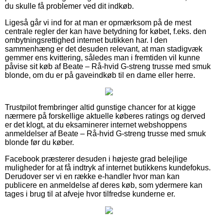
du skulle få problemer ved dit indkøb.
Ligeså går vi ind for at man er opmærksom på de mest
centrale regler der kan have betydning for købet, f.eks. den
ombytningsrettighed internet butikken har. I den
sammenhæng er det desuden relevant, at man stadigvæk
gemmer ens kvittering, således man i fremtiden vil kunne
påvise sit køb af Beate – Rå-hvid G-streng trusse med smuk
blonde, om du er på gaveindkøb til en dame eller herre.
Trustpilot frembringer altid gunstige chancer for at kigge
nærmere på forskellige aktuelle køberes ratings og derved
er det klogt, at du eksaminerer internet webshoppens
anmeldelser af Beate – Rå-hvid G-streng trusse med smuk
blonde før du køber.
Facebook præsterer desuden i højeste grad belejlige
muligheder for at få indtryk af internet butikkens kundefokus.
Derudover ser vi en række e-handler hvor man kan
publicere en anmeldelse af deres køb, som ydermere kan
tages i brug til at afveje hvor tilfredse kunderne er.