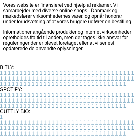
Vores website er finansieret ved hjælp af reklamer. Vi
samarbejder med diverse online shops i Danmark og
markedsfører virksomhedernes varer, og opnår honorar
under forudsætning af at vores brugere udfører en bestilling.
Informationer angående produkter og internet virksomheder
opretholdes fra tid til anden, men der tages ikke ansvar for
reguleringer der er blevet foretaget efter at vi senest
opdaterede de anvendte oplysninger.
BITLY:
1
1
1
1
1
1
1
1
1
1
1
1
1
1
1
1
1
1
1
1
1
1
1
1
1
1
1
1
1
1
1
1
1
1
1
1
1
1
1
1
1
1
1
1
1
1
1
1
1
1
1
1
1
1
1
1
1
1
1
1
1
1
1
1
1
1
1
1
1
1
1
1
1
1
1
1
1
1
1
1
1
1
1
1
1
1
1
1
1
1
1
1
1
1
1
1
1
1
1
1
SPOTIFY:
1
1
1
1
1
1
1
1
1
1
1
1
1
1
1
1
1
1
1
1
1
1
1
1
1
1
1
1
1
1
1
1
1
1
1
1
1
1
1
1
1
1
1
1
1
1
1
1
1
1
1
1
1
1
1
1
1
1
1
1
1
1
1
1
1
1
1
1
1
1
1
1
1
1
1
1
1
1
1
1
1
1
1
1
1
1
1
1
1
1
1
1
1
1
1
1
1
1
1
1
CUTTLY BIO:
1
1
1
1
1
1
1
1
1
1
1
1
1
1
1
1
1
1
1
1
1
1
1
1
1
1
1
1
1
1
1
1
1
1
1
1
1
1
1
1
1
1
1
1
1
1
1
1
1
1
1
1
1
1
1
1
1
1
1
1
1
1
1
1
1
1
1
1
1
1
1
1
1
1
1
1
1
1
1
1
1
1
1
1
1
1
1
1
1
1
1
1
1
1
1
1
1
1
1
1
1