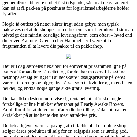
gennemføres tidligere end et fast tidspunkt, sådan at de garanteret
kan nå at få pakken på posthuset før logistikmedarbejderne holder
fyraften.
Nogle få outlets på nettet sikrer fragt uden gebyr, men typisk
påkræves det at du shopper for en bestemt sum. Derudover bør man
udvælge den mindst kostelige leveringsform, som oftest – hvad end
du er ved Aalborg, Grenaa eller Hammel – vil være at få
fragtmanden til at levere din pakke til en pakkeshop.
Det er i dag særdeles fleksibelt for enhver at prissammenligne på
tværs af forhandlere på nettet, og for det har masser af LazyOne
netshops set sig tvunget til at nedskære udsalgspriserne på deres
varer – til drenge og piger, lige så vel som til kvinder og mænd – en
hel del, og endda nogle gange sikre gratis levering.
Det kan ikke desto mindre vise sig rentabelt at udforske nogle
forskellige online butikker efter rabat på Bearly Awake Boxers,
Adult forud for at du gennemfører din bestilling, sådan at man er
skråsikker på at indhente den mest attraktive pris.
Du bør alligevel være så påvagt, at i tilfælde af at en online shop
sælger deres produkter til salg for en salgspris som er utrolig god,
bør det undertiden være et faresignal om en fup internet forhandler.