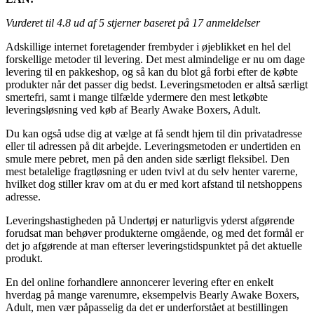
Vurderet til
4.8
ud af 5 stjerner baseret på
17
anmeldelser
Adskillige internet foretagender frembyder i øjeblikket en hel del
forskellige metoder til levering. Det mest almindelige er nu om dage
levering til en pakkeshop, og så kan du blot gå forbi efter de købte
produkter når det passer dig bedst. Leveringsmetoden er altså særligt
smertefri, samt i mange tilfælde ydermere den mest letkøbte
leveringsløsning ved køb af Bearly Awake Boxers, Adult.
Du kan også udse dig at vælge at få sendt hjem til din privatadresse
eller til adressen på dit arbejde. Leveringsmetoden er undertiden en
smule mere pebret, men på den anden side særligt fleksibel. Den
mest betalelige fragtløsning er uden tvivl at du selv henter varerne,
hvilket dog stiller krav om at du er med kort afstand til netshoppens
adresse.
Leveringshastigheden på Undertøj er naturligvis yderst afgørende
forudsat man behøver produkterne omgående, og med det formål er
det jo afgørende at man efterser leveringstidspunktet på det aktuelle
produkt.
En del online forhandlere annoncerer levering efter en enkelt
hverdag på mange varenumre, eksempelvis Bearly Awake Boxers,
Adult, men vær påpasselig da det er underforstået at bestillingen