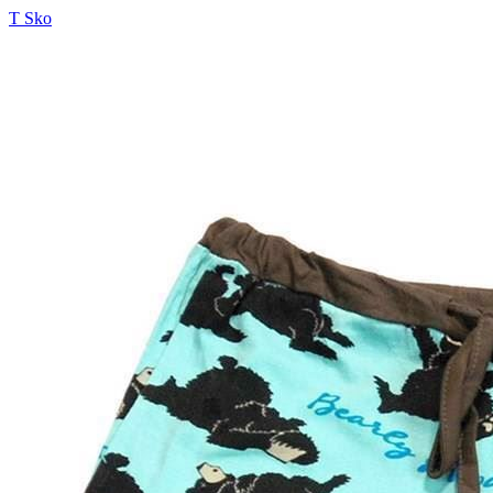
T Sko