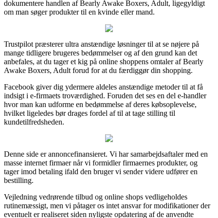
dokumentere handlen af Bearly Awake Boxers, Adult, ligegyldigt
om man søger produkter til en kvinde eller mand.
Trustpilot præsterer ultra anstændige løsninger til at se nøjere på
mange tidligere brugeres bedømmelser og af den grund kan det
anbefales, at du tager et kig på online shoppens omtaler af Bearly
Awake Boxers, Adult forud for at du færdiggør din shopping.
Facebook giver dig ydermere aldeles anstændige metoder til at få
indsigt i e-firmaets troværdighed. Foruden det ses en del e-handler
hvor man kan udforme en bedømmelse af deres købsoplevelse,
hvilket ligeledes bør drages fordel af til at tage stilling til
kundetilfredsheden.
Denne side er annoncefinansieret. Vi har samarbejdsaftaler med en
masse internet firmaer når vi formidler firmaernes produkter, og
tager imod betaling ifald den bruger vi sender videre udfører en
bestilling.
Vejledning vedrørende tilbud og online shops vedligeholdes
rutinemæssigt, men vi påtager os intet ansvar for modifikationer der
eventuelt er realiseret siden nyligste opdatering af de anvendte