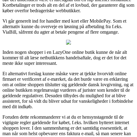
Kortbetalinger er trods alt en del af et lovbud, der garanterer dig som
køber overfor bedrageriske webbutikker.
Vi går generelt ind for handler med kort eller MobilePay. Som et
alternativ kunne du overveje en løsning på afbetaling fra f.eks.
ViaBill, såfremt du agter at betale pengene af flere omgange.
Inden nogen shopper i en LazyOne online butik kunne de når alt
kommer til alt læse netbutikkens handelsaftale, dog er det for det
meste ikke super interessant.
Et alternativt forslag kunne måske være at tjekke hvorvidt online
firmaet er verificeret af e-mærket, da det burde være en erklæring
om at online shoppen tilslutter sig gældende dansk lovgivning, og at
online butikken regelmæssigt vurderes af jurister som kender til de
gældende regulativer. Desuden tilbydes du mulighed for at blive
assisteret, for så vidt du bliver udsat for vanskeligheder i forbindelse
med dit indkøb.
Foruden dette rekommanderer vi at du er hensynstagende til de
vigtigste regler gældende for købet, f.eks. hvilken bytteret internet
shoppen lover. I den sammenhæng er det samtidig essesentielt, at
man når som helst opbevarer ens faktura e-mail, så man senere kan