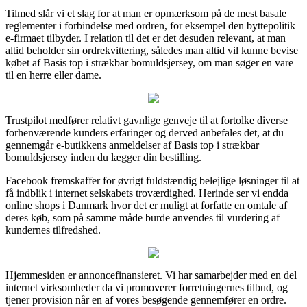
Tilmed slår vi et slag for at man er opmærksom på de mest basale
reglementer i forbindelse med ordren, for eksempel den byttepolitik
e-firmaet tilbyder. I relation til det er det desuden relevant, at man
altid beholder sin ordrekvittering, således man altid vil kunne bevise
købet af Basis top i strækbar bomuldsjersey, om man søger en vare
til en herre eller dame.
Trustpilot medfører relativt gavnlige genveje til at fortolke diverse
forhenværende kunders erfaringer og derved anbefales det, at du
gennemgår e-butikkens anmeldelser af Basis top i strækbar
bomuldsjersey inden du lægger din bestilling.
Facebook fremskaffer for øvrigt fuldstændig belejlige løsninger til at
få indblik i internet selskabets troværdighed. Herinde ser vi endda
online shops i Danmark hvor det er muligt at forfatte en omtale af
deres køb, som på samme måde burde anvendes til vurdering af
kundernes tilfredshed.
Hjemmesiden er annoncefinansieret. Vi har samarbejder med en del
internet virksomheder da vi promoverer forretningernes tilbud, og
tjener provision når en af vores besøgende gennemfører en ordre.