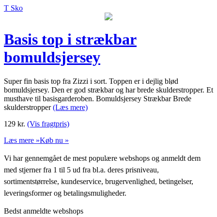
T Sko
Basis top i strækbar
bomuldsjersey
Super fin basis top fra Zizzi i sort. Toppen er i dejlig blød
bomuldsjersey. Den er god strækbar og har brede skulderstropper. Et
musthave til basisgarderoben. Bomuldsjersey Strækbar Brede
skulderstropper
(Læs mere)
129
kr.
(Vis fragtpris)
Læs mere »
Køb nu »
Vi har gennemgået de mest populære webshops og anmeldt dem
med stjerner fra 1 til 5 ud fra bl.a. deres prisniveau,
sortimentstørrelse, kundeservice, brugervenlighed, betingelser,
leveringsformer og betalingsmuligheder.
Bedst anmeldte webshops