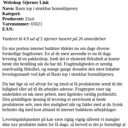
Webshop
Stjerner
Link
Navn:
Basis top i strækbar bomuldsjersey
Kategori:
Producent:
Zizzi
Varenummer:
65021
EAN:
Vurderet til
4.9
ud af 5 stjerner baseret på
26
anmeldelser
En stor portion internet butikker tildeler nu om dage diverse
forskellige fragtformer. En af de mest anvendte er nu til dags
levering til en pakkeshop, fordi det er ekstremt fleksibelt at kunne
hente din bestilling når du har tid. Fragtmuligheden er nemlig
usædvanlig fleksibel, og mange gange desuden den mest letkøbte
leveringsmanér ved køb af Basis top i strækbar bomuldsjersey.
Du bør lige så vel afveje for og imod at få produkterne sendt til din
lejlighed eller ud til dit arbejdes adresse. Fragttypen viser sig
undertiden en tak mere pebret, men ligeledes vældig problemfri.
Den prisbilligste løsning til levering er utvivlsomt at hente
produkterne selv, men den mulighed står og falder med at du fysisk
befinder dig med kort afstand til internet butikkens arbejdslager.
Leveringstidspunktet på kan være rigtig vigtig såfremt vi mangler
dine nye produkter inden for få dage, så herved er det jo fornuftigt at