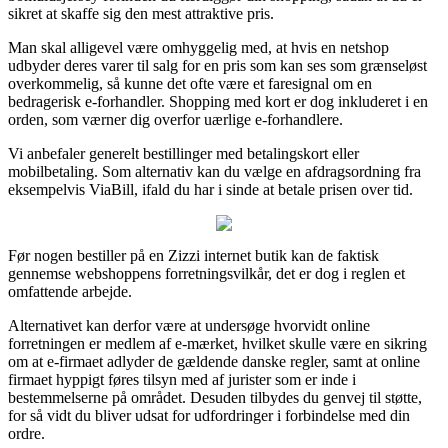
sikret at skaffe sig den mest attraktive pris.
Man skal alligevel være omhyggelig med, at hvis en netshop
udbyder deres varer til salg for en pris som kan ses som grænseløst
overkommelig, så kunne det ofte være et faresignal om en
bedragerisk e-forhandler. Shopping med kort er dog inkluderet i en
orden, som værner dig overfor uærlige e-forhandlere.
Vi anbefaler generelt bestillinger med betalingskort eller
mobilbetaling. Som alternativ kan du vælge en afdragsordning fra
eksempelvis ViaBill, ifald du har i sinde at betale prisen over tid.
Før nogen bestiller på en Zizzi internet butik kan de faktisk
gennemse webshoppens forretningsvilkår, det er dog i reglen et
omfattende arbejde.
Alternativet kan derfor være at undersøge hvorvidt online
forretningen er medlem af e-mærket, hvilket skulle være en sikring
om at e-firmaet adlyder de gældende danske regler, samt at online
firmaet hyppigt føres tilsyn med af jurister som er inde i
bestemmelserne på området. Desuden tilbydes du genvej til støtte,
for så vidt du bliver udsat for udfordringer i forbindelse med din
ordre.