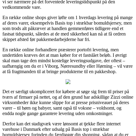
vi ser nærmere på det forventede leveringstidspunkt på den
vedkommende vare.
En række online shops giver løfte om 1 hverdags levering på mange
af deres varer, eksempelvis Basis top i strækbar bomuldsjersey, men
som trods alt påkræver at handlen gemmenføres tidligere end et
fastsat tidspunkt, således at de med sikkerhed kan nå at få ordren
skippet afsted før pakkemedarbejderne har fri.
En række online forhandlere præsterer portofri levering, men
undertiden kræves det at man køber for et fastslået beløb. I øvrigt
skal man tage den mindst kostelige leveringsudgave, der oftest –
uafhængig om du er i Viborg, Nørresundby eller Hørning – vil være
at få fragtmanden til at bringe produkterne til en pakkeshop.
Det er særligt ukompliceret for købere at søge sig frem til priser på
tværs af firmaer på nettet, og af den grund har adskillige Zizzi online
virksomheder ikke kunne slippe for at presse prisniveauet på deres
varer – til børn og babyer, samt også til voksne – voldsomt, og
endda nogle gange garantere levering uden omkostninger.
Derfor kan det stadigvæk være lønsomt at tjekke flere internet
varehuse i Danmark efter udsalg på Basis top i strækbar
bomuldsjersey forinden du færdiggør din shopping, sådan at du er