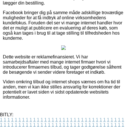
lægger din bestilling.
Facebook bringer dig på samme måde adskillige troværdige
muligheder for at få indtryk af online virksomhedens
kundefokus. Foruden det ser vi mange internet handler hvor
det er muligt at publicere en evaluering af deres køb, som
også kan tages i brug til at tage stilling til tilfredsheden hos
kunderne.
Dette website er reklamefinansieret. Vi har
samarbejdsaftaler med mange internet firmaer hvori vi
introducerer firmaernes tilbud, og tager godtgørelse såfremt
de besøgende vi sender videre foretager et indkøb.
Viden omkring tilbud og internet shops værnes om fra tid til
anden, men vi kan ikke stilles ansvarlig for korrektioner der
potentielt er lavet siden vi sidst opdaterede websitets
informationer.
BITLY:
1
1
1
1
1
1
1
1
1
1
1
1
1
1
1
1
1
1
1
1
1
1
1
1
1
1
1
1
1
1
1
1
1
1
1
1
1
1
1
1
1
1
1
1
1
1
1
1
1
1
1
1
1
1
1
1
1
1
1
1
1
1
1
1
1
1
1
1