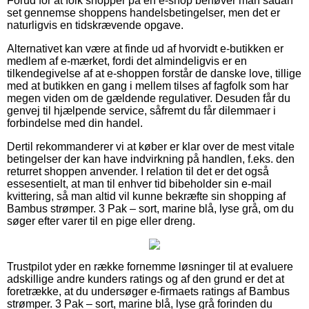
Forud for at folk shopper på en e-shop behøver man sådan
set gennemse shoppens handelsbetingelser, men det er
naturligvis en tidskrævende opgave.
Alternativet kan være at finde ud af hvorvidt e-butikken er
medlem af e-mærket, fordi det almindeligvis er en
tilkendegivelse af at e-shoppen forstår de danske love, tillige
med at butikken en gang i mellem tilses af fagfolk som har
megen viden om de gældende regulativer. Desuden får du
genvej til hjælpende service, såfremt du får dilemmaer i
forbindelse med din handel.
Dertil rekommanderer vi at køber er klar over de mest vitale
betingelser der kan have indvirkning på handlen, f.eks. den
returret shoppen anvender. I relation til det er det også
essesentielt, at man til enhver tid bibeholder sin e-mail
kvittering, så man altid vil kunne bekræfte sin shopping af
Bambus strømper. 3 Pak – sort, marine blå, lyse grå, om du
søger efter varer til en pige eller dreng.
Trustpilot yder en række fornemme løsninger til at evaluere
adskillige andre kunders ratings og af den grund er det at
foretrække, at du undersøger e-firmaets ratings af Bambus
strømper. 3 Pak – sort, marine blå, lyse grå forinden du