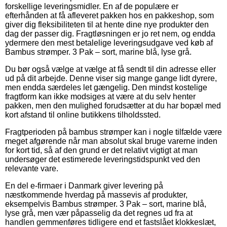
forskellige leveringsmidler. En af de populære er
efterhånden at få afleveret pakken hos en pakkeshop, som
giver dig fleksibiliteten til at hente dine nye produkter den
dag der passer dig. Fragtløsningen er jo ret nem, og endda
ydermere den mest betalelige leveringsudgave ved køb af
Bambus strømper. 3 Pak – sort, marine blå, lyse grå.
Du bør også vælge at vælge at få sendt til din adresse eller
ud på dit arbejde. Denne viser sig mange gange lidt dyrere,
men endda særdeles let gængelig. Den mindst kostelige
fragtform kan ikke modsiges at være at du selv henter
pakken, men den mulighed forudsætter at du har bopæl med
kort afstand til online butikkens tilholdssted.
Fragtperioden på bambus strømper kan i nogle tilfælde være
meget afgørende når man absolut skal bruge varerne inden
for kort tid, så af den grund er det relativt vigtigt at man
undersøger det estimerede leveringstidspunkt ved den
relevante vare.
En del e-firmaer i Danmark giver levering på
næstkommende hverdag på massevis af produkter,
eksempelvis Bambus strømper. 3 Pak – sort, marine blå,
lyse grå, men vær påpasselig da det regnes ud fra at
handlen gemmenføres tidligere end et fastslået klokkeslæt,