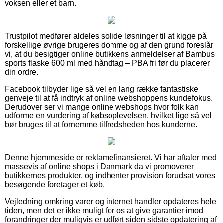
voksen eller et barn.
Trustpilot medfører aldeles solide løsninger til at kigge på
forskellige øvrige brugeres domme og af den grund foreslår
vi, at du besigtiger online butikkens anmeldelser af Bambus
sports flaske 600 ml med håndtag – PBA fri før du placerer
din ordre.
Facebook tilbyder lige så vel en lang række fantastiske
genveje til at få indtryk af online webshoppens kundefokus.
Derudover ser vi mange online webshops hvor folk kan
udforme en vurdering af købsoplevelsen, hvilket lige så vel
bør bruges til at fornemme tilfredsheden hos kunderne.
Denne hjemmeside er reklamefinansieret. Vi har aftaler med
massevis af online shops i Danmark da vi promoverer
butikkernes produkter, og indhenter provision forudsat vores
besøgende foretager et køb.
Vejledning omkring varer og internet handler opdateres hele
tiden, men det er ikke muligt for os at give garantier imod
forandringer der muligvis er udført siden sidste opdatering af