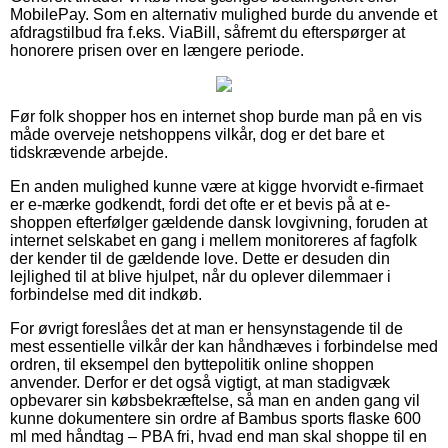
MobilePay. Som en alternativ mulighed burde du anvende et
afdragstilbud fra f.eks. ViaBill, såfremt du efterspørger at
honorere prisen over en længere periode.
Før folk shopper hos en internet shop burde man på en vis
måde overveje netshoppens vilkår, dog er det bare et
tidskrævende arbejde.
En anden mulighed kunne være at kigge hvorvidt e-firmaet
er e-mærke godkendt, fordi det ofte er et bevis på at e-
shoppen efterfølger gældende dansk lovgivning, foruden at
internet selskabet en gang i mellem monitoreres af fagfolk
der kender til de gældende love. Dette er desuden din
lejlighed til at blive hjulpet, når du oplever dilemmaer i
forbindelse med dit indkøb.
For øvrigt foreslåes det at man er hensynstagende til de
mest essentielle vilkår der kan håndhæves i forbindelse med
ordren, til eksempel den byttepolitik online shoppen
anvender. Derfor er det også vigtigt, at man stadigvæk
opbevarer sin købsbekræftelse, så man en anden gang vil
kunne dokumentere sin ordre af Bambus sports flaske 600
ml med håndtag – PBA fri, hvad end man skal shoppe til en