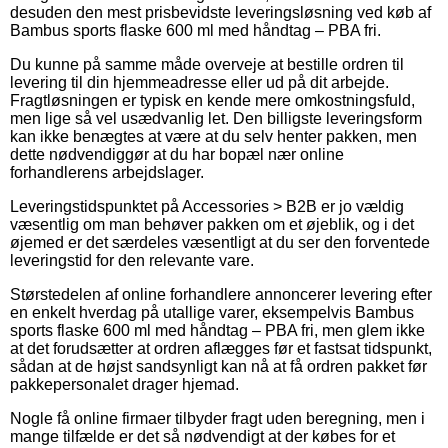
desuden den mest prisbevidste leveringsløsning ved køb af
Bambus sports flaske 600 ml med håndtag – PBA fri.
Du kunne på samme måde overveje at bestille ordren til
levering til din hjemmeadresse eller ud på dit arbejde.
Fragtløsningen er typisk en kende mere omkostningsfuld,
men lige så vel usædvanlig let. Den billigste leveringsform
kan ikke benægtes at være at du selv henter pakken, men
dette nødvendiggør at du har bopæl nær online
forhandlerens arbejdslager.
Leveringstidspunktet på Accessories > B2B er jo vældig
væsentlig om man behøver pakken om et øjeblik, og i det
øjemed er det særdeles væsentligt at du ser den forventede
leveringstid for den relevante vare.
Størstedelen af online forhandlere annoncerer levering efter
en enkelt hverdag på utallige varer, eksempelvis Bambus
sports flaske 600 ml med håndtag – PBA fri, men glem ikke
at det forudsætter at ordren aflægges før et fastsat tidspunkt,
sådan at de højst sandsynligt kan nå at få ordren pakket før
pakkepersonalet drager hjemad.
Nogle få online firmaer tilbyder fragt uden beregning, men i
mange tilfælde er det så nødvendigt at der købes for et