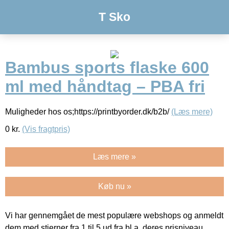
T Sko
Bambus sports flaske 600
ml med håndtag – PBA fri
Muligheder hos os;https://printbyorder.dk/b2b/
(Læs mere)
0
kr.
(Vis fragtpris)
Læs mere »
Køb nu »
Vi har gennemgået de mest populære webshops og anmeldt
dem med stjerner fra 1 til 5 ud fra bl.a. deres prisniveau,