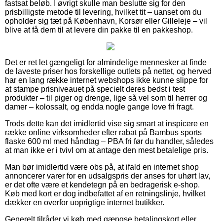
fastsat beløb. I øvrigt skulle man beslutte sig for den
prisbilligste metode til levering, hvilket tit – uanset om du
opholder sig tæt på København, Korsør eller Gilleleje – vil
blive at få dem til at levere din pakke til en pakkeshop.
Det er ret let gængeligt for almindelige mennesker at finde
de laveste priser hos forskellige outlets på nettet, og herved
har en lang række internet webshops ikke kunne slippe for
at stampe prisniveauet på specielt deres bedst i test
produkter – til piger og drenge, lige så vel som til herrer og
damer – kolossalt, og endda nogle gange love fri fragt.
Trods dette kan det imidlertid vise sig smart at inspicere en
række online virksomheder efter rabat på Bambus sports
flaske 600 ml med håndtag – PBA fri før du handler, således
at man ikke er i tvivl om at antage den mest betalelige pris.
Man bør imidlertid være obs på, at ifald en internet shop
annoncerer varer for en udsalgspris der anses for uhørt lav,
er det ofte være et kendetegn på en bedragerisk e-shop.
Køb med kort er dog indbefattet af en retningslinje, hvilket
dækker en overfor uoprigtige internet butikker.
Generelt tilråder vi køb med gængse betalingskort eller