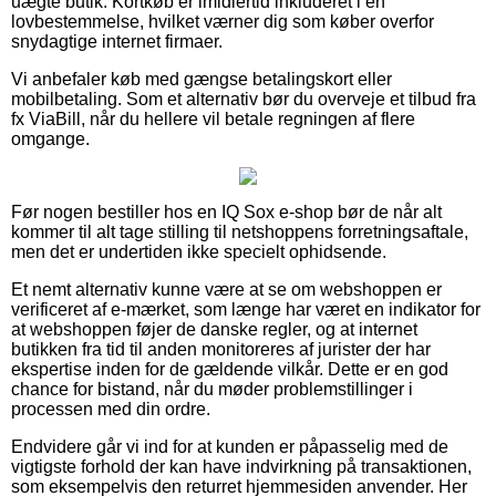
uægte butik. Kortkøb er imidlertid inkluderet i en
lovbestemmelse, hvilket værner dig som køber overfor
snydagtige internet firmaer.
Vi anbefaler køb med gængse betalingskort eller
mobilbetaling. Som et alternativ bør du overveje et tilbud fra
fx ViaBill, når du hellere vil betale regningen af flere
omgange.
Før nogen bestiller hos en IQ Sox e-shop bør de når alt
kommer til alt tage stilling til netshoppens forretningsaftale,
men det er undertiden ikke specielt ophidsende.
Et nemt alternativ kunne være at se om webshoppen er
verificeret af e-mærket, som længe har været en indikator for
at webshoppen føjer de danske regler, og at internet
butikken fra tid til anden monitoreres af jurister der har
ekspertise inden for de gældende vilkår. Dette er en god
chance for bistand, når du møder problemstillinger i
processen med din ordre.
Endvidere går vi ind for at kunden er påpasselig med de
vigtigste forhold der kan have indvirkning på transaktionen,
som eksempelvis den returret hjemmesiden anvender. Her