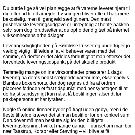
Du burde lige så vel planlægge at få varerne leveret hjem til
dig eller ud til dit arbejde. Løsningen bliver ofte et hak mere
bekostelig, men til gengæld særligt nem. Den mest
prisbevidste leveringsudgave er unægtelig at hente pakken
selv, som dog forudsætter at du opholder dig tæt på internet
virksomhedens arbejdslager.
Leveringsdygtigheden på Sømløse trusser og undertøj er jo
vældig vigtig i tilfælde af at vi behøver varen med det
samme, så derfor er det aldeles fornuftigt at man efterser det
forventede leveringstidspunkt på det aktuelle produkt.
Temmelig mange online virksomheder præsterer 1 dags
levering på deres bedst sælgende varenumre, eksempelvis
Bambus boxershorts, der dog regnes ud fra at ordren
placeres forinden et fast tidspunkt, med hensynstagen til at
de højst sandsynligt kan nå at få bestillingen afsendt før
pakkepersonalet har fyraften.
Nogle få online firmaer byder på fragt uden gebyr, men i de
fleste tilfælde kræver det at man bestiller for en konkret sum.
Derudover må man beslutte sig for den billigste
leveringsløsning, hvilket mange gange – uanset om man bor
nær Taastrup, Korsør eller Støvring – vil blive at få