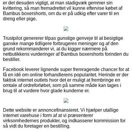
er det desuden vigtigt, at man stadigvæk gemmer sin
kvittering, så man fremadrettet vil kunne eftervise købet af
Bambus boxershorts, om du er på udkig efter varer til en
dreng eller pige.
Trustpilot genererer tilpas gunstige genveje til at besigtige
ganske mange tidligere forbrugeres meninger og af den
grund rekommanderer vi, at du kigger nærmere på
netbutikkens vurderinger af Bambus boxershorts forinden du
bestiller.
Facebook leverer lignende super fremragende chancer for at
få en idé om online forhandlerens popularitet. Herinde er der
faktisk internet outlets hvor det er muligt at frembringe en
omtale af ordreforløbet, som på samme måde kan tages i
brug til at vurdere hvor glade kunderne er.
Dette website er annoncefinansieret. Vi hjælper utallige
internet varehuse i form af at vi præsenterer
virksomhedernes produkter, og indkasserer kommission for
så vidt du foretager en bestilling.