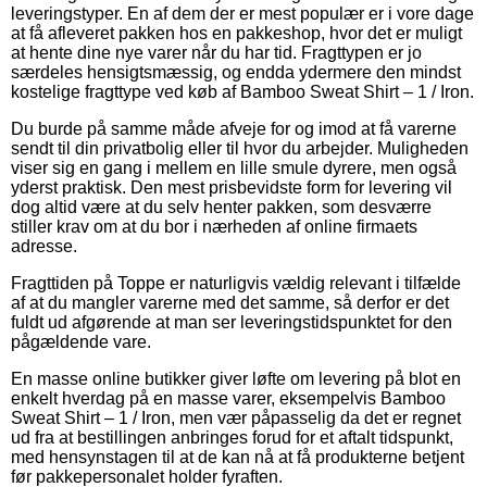
leveringstyper. En af dem der er mest populær er i vore dage
at få afleveret pakken hos en pakkeshop, hvor det er muligt
at hente dine nye varer når du har tid. Fragttypen er jo
særdeles hensigtsmæssig, og endda ydermere den mindst
kostelige fragttype ved køb af Bamboo Sweat Shirt – 1 / Iron.
Du burde på samme måde afveje for og imod at få varerne
sendt til din privatbolig eller til hvor du arbejder. Muligheden
viser sig en gang i mellem en lille smule dyrere, men også
yderst praktisk. Den mest prisbevidste form for levering vil
dog altid være at du selv henter pakken, som desværre
stiller krav om at du bor i nærheden af online firmaets
adresse.
Fragttiden på Toppe er naturligvis vældig relevant i tilfælde
af at du mangler varerne med det samme, så derfor er det
fuldt ud afgørende at man ser leveringstidspunktet for den
pågældende vare.
En masse online butikker giver løfte om levering på blot en
enkelt hverdag på en masse varer, eksempelvis Bamboo
Sweat Shirt – 1 / Iron, men vær påpasselig da det er regnet
ud fra at bestillingen anbringes forud for et aftalt tidspunkt,
med hensynstagen til at de kan nå at få produkterne betjent
før pakkepersonalet holder fyraften.