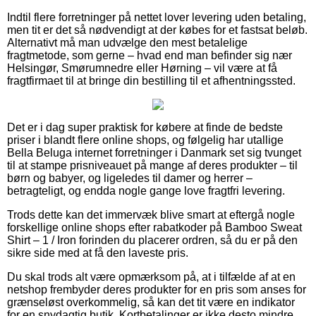
Indtil flere forretninger på nettet lover levering uden betaling,
men tit er det så nødvendigt at der købes for et fastsat beløb.
Alternativt må man udvælge den mest betalelige
fragtmetode, som gerne – hvad end man befinder sig nær
Helsingør, Smørumnedre eller Hørning – vil være at få
fragtfirmaet til at bringe din bestilling til et afhentningssted.
Det er i dag super praktisk for købere at finde de bedste
priser i blandt flere online shops, og følgelig har utallige
Bella Beluga internet forretninger i Danmark set sig tvunget
til at stampe prisniveauet på mange af deres produkter – til
børn og babyer, og ligeledes til damer og herrer –
betragteligt, og endda nogle gange love fragtfri levering.
Trods dette kan det immervæk blive smart at eftergå nogle
forskellige online shops efter rabatkoder på Bamboo Sweat
Shirt – 1 / Iron forinden du placerer ordren, så du er på den
sikre side med at få den laveste pris.
Du skal trods alt være opmærksom på, at i tilfælde af at en
netshop frembyder deres produkter for en pris som anses for
grænseløst overkommelig, så kan det tit være en indikator
for en snydagtig butik. Kortbetalinger er ikke desto mindre