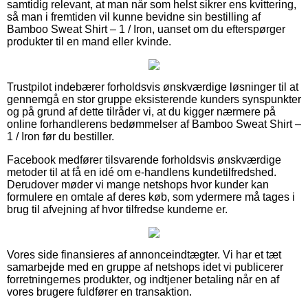
samtidig relevant, at man når som helst sikrer ens kvittering,
så man i fremtiden vil kunne bevidne sin bestilling af
Bamboo Sweat Shirt – 1 / Iron, uanset om du efterspørger
produkter til en mand eller kvinde.
Trustpilot indebærer forholdsvis ønskværdige løsninger til at
gennemgå en stor gruppe eksisterende kunders synspunkter
og på grund af dette tilråder vi, at du kigger nærmere på
online forhandlerens bedømmelser af Bamboo Sweat Shirt –
1 / Iron før du bestiller.
Facebook medfører tilsvarende forholdsvis ønskværdige
metoder til at få en idé om e-handlens kundetilfredshed.
Derudover møder vi mange netshops hvor kunder kan
formulere en omtale af deres køb, som ydermere må tages i
brug til afvejning af hvor tilfredse kunderne er.
Vores side finansieres af annonceindtægter. Vi har et tæt
samarbejde med en gruppe af netshops idet vi publicerer
forretningernes produkter, og indtjener betaling når en af
vores brugere fuldfører en transaktion.