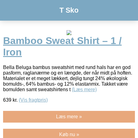
T Sko
Bamboo Sweat Shirt – 1 /
Iron
Bella Beluga bambus sweatshirt med rund hals har en god
pasform, raglanærme og en længde, der når midt på hoften.
Materialet er et meget lækkert, dejlig tungt 24% økologisk
bomulds-, 64% bambus- og 12% elastanmix. Takket være
bomulden samt sweatshirtens t
(Læs mere)
639
kr.
(Vis fragtpris)
Læs mere »
Køb nu »