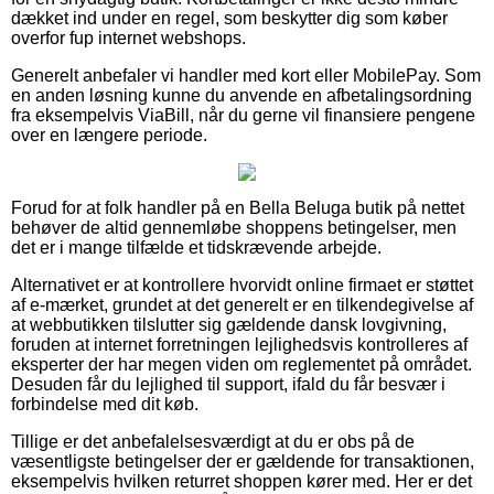
dækket ind under en regel, som beskytter dig som køber
overfor fup internet webshops.
Generelt anbefaler vi handler med kort eller MobilePay. Som
en anden løsning kunne du anvende en afbetalingsordning
fra eksempelvis ViaBill, når du gerne vil finansiere pengene
over en længere periode.
Forud for at folk handler på en Bella Beluga butik på nettet
behøver de altid gennemløbe shoppens betingelser, men
det er i mange tilfælde et tidskrævende arbejde.
Alternativet er at kontrollere hvorvidt online firmaet er støttet
af e-mærket, grundet at det generelt er en tilkendegivelse af
at webbutikken tilslutter sig gældende dansk lovgivning,
foruden at internet forretningen lejlighedsvis kontrolleres af
eksperter der har megen viden om reglementet på området.
Desuden får du lejlighed til support, ifald du får besvær i
forbindelse med dit køb.
Tillige er det anbefalelsesværdigt at du er obs på de
væsentligste betingelser der er gældende for transaktionen,
eksempelvis hvilken returret shoppen kører med. Her er det