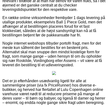
relevant i tilfælde af at man har behov for varen fluks, så i det
øjemed er det ganske centralt at du checker
leveringstidspunktet for den respektive vare.
En række online virksomheder frembyder 1 dags levering på
utallige produkter, eksempelvis Ball 1 Piece Gold, men det
afhænger af at bestillingen placeres forud for et fast
klokkeslæt, således at de højst sandsynligt kan nå at få
bestillingen betjent før de pakkeansatte har fri.
Nogle internet webshops tilbyder portofri fragt, men for det
meste kun såfremt der bestilles for en bestemt pris.
Alternativt skal man snuppe den mindst kostelige form for
fragt, som mange gange – uden hensyn til om du opholder
sig nær Roskilde, Vordingborg eller Assens – vil være at få
leveret din bestilling til et udleveringssted.
Det er jo efterhånden usædvanlig ligetil for alle at
sammenligne priser (via fx PriceRunner) hos diverse e-
butikker, og herved har flertallet af Lulu Copenhagen online
varehuse været nødt til at reducere priserne på mange af
deres varer – til børn og babyer, og ligeså til damer og herrer
– enormt, og endda nogle gange sikre fragt uden beregning.