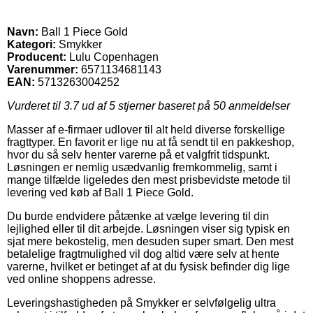
Navn:
Ball 1 Piece Gold
Kategori:
Smykker
Producent:
Lulu Copenhagen
Varenummer:
6571134681143
EAN:
5713263004252
Vurderet til
3.7
ud af 5 stjerner baseret på
50
anmeldelser
Masser af e-firmaer udlover til alt held diverse forskellige
fragttyper. En favorit er lige nu at få sendt til en pakkeshop,
hvor du så selv henter varerne på et valgfrit tidspunkt.
Løsningen er nemlig usædvanlig fremkommelig, samt i
mange tilfælde ligeledes den mest prisbevidste metode til
levering ved køb af Ball 1 Piece Gold.
Du burde endvidere påtænke at vælge levering til din
lejlighed eller til dit arbejde. Løsningen viser sig typisk en
sjat mere bekostelig, men desuden super smart. Den mest
betalelige fragtmulighed vil dog altid være selv at hente
varerne, hvilket er betinget af at du fysisk befinder dig lige
ved online shoppens adresse.
Leveringshastigheden på Smykker er selvfølgelig ultra