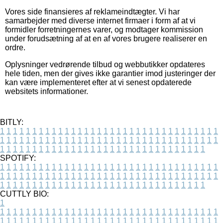
Vores side finansieres af reklameindtægter. Vi har
samarbejder med diverse internet firmaer i form af at vi
formidler forretningernes varer, og modtager kommission
under forudsætning af at en af vores brugere realiserer en
ordre.
Oplysninger vedrørende tilbud og webbutikker opdateres
hele tiden, men der gives ikke garantier imod justeringer der
kan være implementeret efter at vi senest opdaterede
websitets informationer.
BITLY:
1
1
1
1
1
1
1
1
1
1
1
1
1
1
1
1
1
1
1
1
1
1
1
1
1
1
1
1
1
1
1
1
1
1
1
1
1
1
1
1
1
1
1
1
1
1
1
1
1
1
1
1
1
1
1
1
1
1
1
1
1
1
1
1
1
1
1
1
1
1
1
1
1
1
1
1
1
1
1
1
1
1
1
1
1
1
1
1
1
1
1
1
1
1
1
1
1
1
1
1
SPOTIFY:
1
1
1
1
1
1
1
1
1
1
1
1
1
1
1
1
1
1
1
1
1
1
1
1
1
1
1
1
1
1
1
1
1
1
1
1
1
1
1
1
1
1
1
1
1
1
1
1
1
1
1
1
1
1
1
1
1
1
1
1
1
1
1
1
1
1
1
1
1
1
1
1
1
1
1
1
1
1
1
1
1
1
1
1
1
1
1
1
1
1
1
1
1
1
1
1
1
1
1
1
CUTTLY BIO:
1
1
1
1
1
1
1
1
1
1
1
1
1
1
1
1
1
1
1
1
1
1
1
1
1
1
1
1
1
1
1
1
1
1
1
1
1
1
1
1
1
1
1
1
1
1
1
1
1
1
1
1
1
1
1
1
1
1
1
1
1
1
1
1
1
1
1
1
1