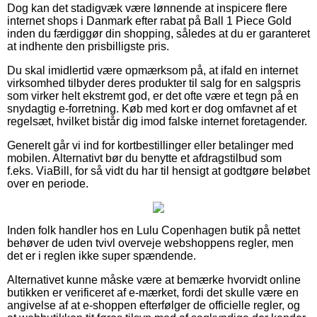
Dog kan det stadigvæk være lønnende at inspicere flere
internet shops i Danmark efter rabat på Ball 1 Piece Gold
inden du færdiggør din shopping, således at du er garanteret
at indhente den prisbilligste pris.
Du skal imidlertid være opmærksom på, at ifald en internet
virksomhed tilbyder deres produkter til salg for en salgspris
som virker helt ekstremt god, er det ofte være et tegn på en
snydagtig e-forretning. Køb med kort er dog omfavnet af et
regelsæt, hvilket bistår dig imod falske internet foretagender.
Generelt går vi ind for kortbestillinger eller betalinger med
mobilen. Alternativt bør du benytte et afdragstilbud som
f.eks. ViaBill, for så vidt du har til hensigt at godtgøre beløbet
over en periode.
Inden folk handler hos en Lulu Copenhagen butik på nettet
behøver de uden tvivl overveje webshoppens regler, men
det er i reglen ikke super spændende.
Alternativet kunne måske være at bemærke hvorvidt online
butikken er verificeret af e-mærket, fordi det skulle være en
angivelse af at e-shoppen efterfølger de officielle regler, og