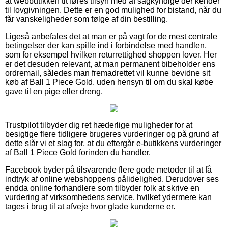
at webbutikken tit føres tilsyn med af sagkyndige der kender
til lovgivningen. Dette er en god mulighed for bistand, når du
får vanskeligheder som følge af din bestilling.
Ligeså anbefales det at man er på vagt for de mest centrale
betingelser der kan spille ind i forbindelse med handlen,
som for eksempel hvilken returrettighed shoppen lover. Her
er det desuden relevant, at man permanent bibeholder ens
ordremail, således man fremadrettet vil kunne bevidne sit
køb af Ball 1 Piece Gold, uden hensyn til om du skal købe
gave til en pige eller dreng.
Trustpilot tilbyder dig ret hæderlige muligheder for at
besigtige flere tidligere brugeres vurderinger og på grund af
dette slår vi et slag for, at du eftergår e-butikkens vurderinger
af Ball 1 Piece Gold forinden du handler.
Facebook byder på tilsvarende flere gode metoder til at få
indtryk af online webshoppens pålidelighed. Derudover ses
endda online forhandlere som tilbyder folk at skrive en
vurdering af virksomhedens service, hvilket ydermere kan
tages i brug til at afveje hvor glade kunderne er.