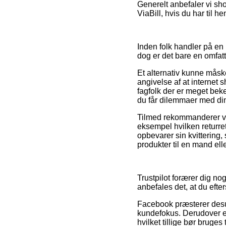
Generelt anbefaler vi sho
ViaBill, hvis du har til 
Inden folk handler på e
dog er det bare en omfa
Et alternativ kunne måsk
angivelse af at internet 
fagfolk der er meget beke
du får dilemmaer med di
Tilmed rekommanderer vi
eksempel hvilken returre
opbevarer sin kvittering,
produkter til en mand ell
Trustpilot forærer dig no
anbefales det, at du efte
Facebook præsterer desu
kundefokus. Derudover er
hvilket tillige bør bruges