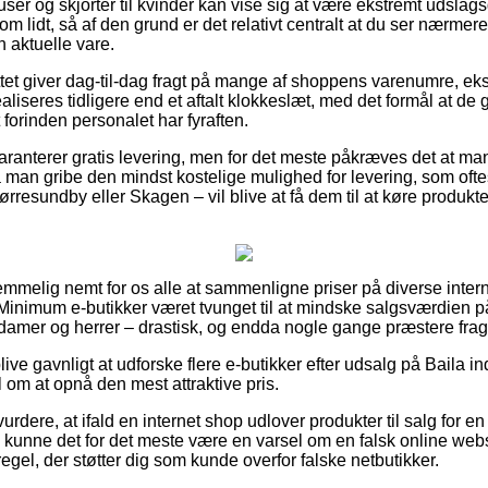
ser og skjorter til kvinder kan vise sig at være ekstremt udslag
 om lidt, så af den grund er det relativt centralt at du ser nærme
n aktuelle vare.
tet giver dag-til-dag fragt på mange af shoppens varenumre, eks
ealiseres tidligere end et aftalt klokkeslæt, med det formål at de 
t forinden personalet har fyraften.
aranterer gratis levering, men for det meste påkræves det at man 
 man gribe den mindst kostelige mulighed for levering, som oft
rresundby eller Skagen – vil blive at få dem til at køre produkter
temmelig nemt for os alle at sammenligne priser på diverse inte
inimum e-butikker været tvunget til at mindske salgsværdien på
l damer og herrer – drastisk, og endda nogle gange præstere frag
ve gavnligt at udforske flere e-butikker efter udsalg på Baila i
l om at opnå den mest attraktive pris.
urdere, at ifald en internet shop udlover produkter til salg for e
, kunne det for det meste være en varsel om en falsk online we
regel, der støtter dig som kunde overfor falske netbutikker.