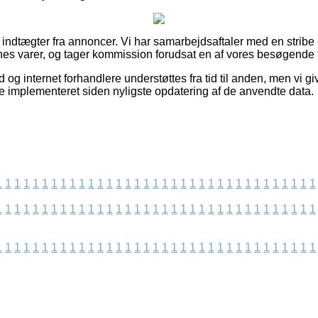
f indtægter fra annoncer. Vi har samarbejdsaftaler med en stribe 
es varer, og tager kommission forudsat en af vores besøgende f
d og internet forhandlere understøttes fra tid til anden, men vi g
e implementeret siden nyligste opdatering af de anvendte data.
1
1
1
1
1
1
1
1
1
1
1
1
1
1
1
1
1
1
1
1
1
1
1
1
1
1
1
1
1
1
1
1
1
1
1
1
1
1
1
1
1
1
1
1
1
1
1
1
1
1
1
1
1
1
1
1
1
1
1
1
1
1
1
1
1
1
1
1
1
1
1
1
1
1
1
1
1
1
1
1
1
1
1
1
1
1
1
1
1
1
1
1
1
1
1
1
1
1
1
1
1
1
1
1
1