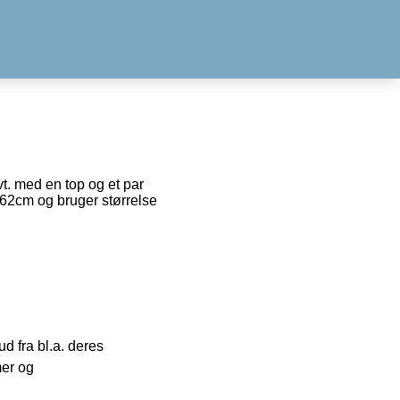
vt. med en top og et par
162cm og bruger størrelse
 fra bl.a. deres
mer og