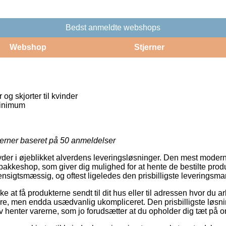
Bedst anmeldte webshops
Webshop
Stjerner
g skjorter til kvinder
inimum
jerner baseret på
50
anmeldelser
yder i øjeblikket alverdens leveringsløsninger. Den mest modern
akkeshop, som giver dig mulighed for at hente de bestilte produk
ensigtsmæssig, og oftest ligeledes den prisbilligste leveringsma
 at få produkterne sendt til dit hus eller til adressen hvor du 
ere, men endda usædvanlig ukompliceret. Den prisbilligste løsning 
lv henter varerne, som jo forudsætter at du opholder dig tæt på