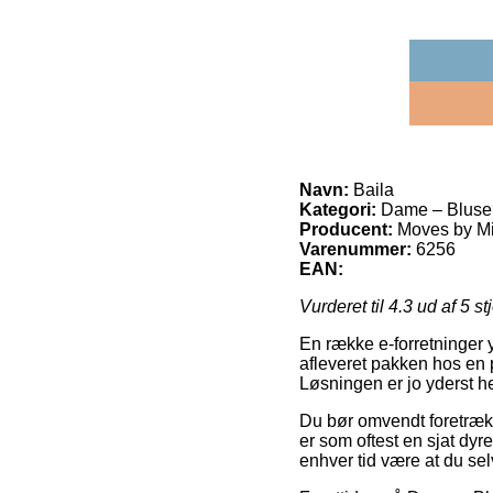
Navn:
Baila
Kategori:
Dame – Bluser o
Producent:
Moves by M
Varenummer:
6256
EAN:
Vurderet til
4.3
ud af 5 st
En række e-forretninger 
afleveret pakken hos en p
Løsningen er jo yderst h
Du bør omvendt foretrække
er som oftest en sjat dyr
enhver tid være at du se