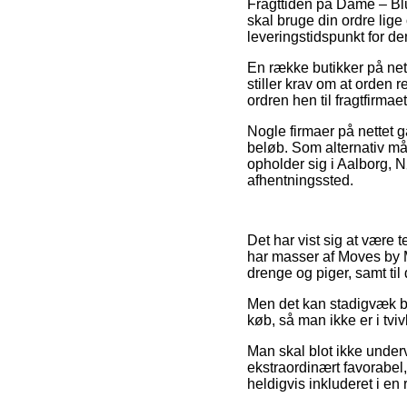
Fragttiden på Dame – Blu
skal bruge din ordre lige
leveringstidspunkt for de
En række butikker på net
stiller krav om at orden r
ordren hen til fragtfirmae
Nogle firmaer på nettet g
beløb. Som alternativ må
opholder sig i Aalborg, Nø
afhentningssted.
Det har vist sig at være 
har masser af Moves by M
drenge og piger, samt ti
Men det kan stadigvæk bli
køb, så man ikke er i tviv
Man skal blot ikke underv
ekstraordinært favorabel
heldigvis inkluderet i en 