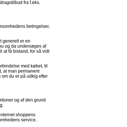
ragstilbud fra f.eks.
ksomhedens betingelser,
 generelt er en
t nu og da undersøges af
t få bistand, for så vidt
bindelse med købet, til
lt, at man permanent
g om du er på udkig efter
ektioner og af den grund
g.
internet shoppens
somhedens service,