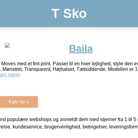
T Sko
Baila
 Moves med et fint print. Passer til en hver lejlighed, style den e
l. Mønstret, Transparent, Højhalset, Tætsiddende, Modellen er 
Læs mere)
Køb nu »
t populære webshops og anmeldt dem med stjerner fra 1 til 5 ud
rrelse, kundeservice, brugervenlighed, betingelser, leveringsfor