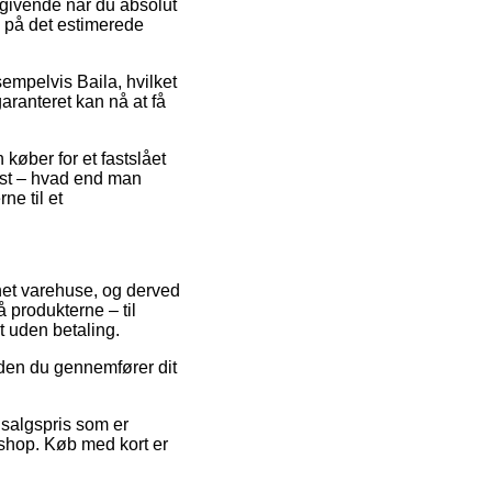
sgivende når du absolut
re på det estimerede
empelvis Baila, hvilket
garanteret kan nå at få
køber for et fastslået
est – hvad end man
ne til et
rnet varehuse, og derved
 produkterne – til
t uden betaling.
nden du gennemfører dit
n salgspris som er
bshop. Køb med kort er