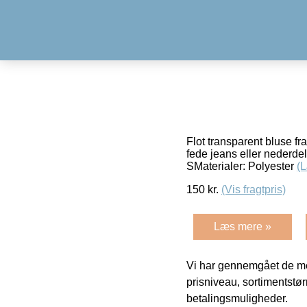
Flot transparent bluse fra
fede jeans eller nederde
SMaterialer: Polyester
(
150
kr.
(Vis fragtpris)
Læs mere »
Vi har gennemgået de mes
prisniveau, sortimentstø
betalingsmuligheder.