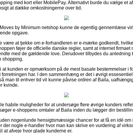
pping med kort eller MobilePay. Alternativt burde du vælge et afd
hensigt at dække omkostningerne over tid.
n Moves by Minimum netshop kunne de egentlig gennemlæse vir
ttende opgave.
e være at tjekke om e-forhandleren er e-mærke godkendt, hvilket
shoppen føjer de officielle danske regler, samt at internet firmae
ndte med de gældende love. Derudover tilbydes du anledning til a
n shopping.
 at kunden er opmærksom på de mest basale bestemmelser i for
t forretningen har. I den sammenhæng er det i øvrigt essesentie
 så man til enhver tid vil kunne påvise ordren af Baila, uafhængi
er kvinde.
gle habile muligheder for at undersøge flere øvrige kunders refl
rsøger e-shoppens omtaler af Baila inden du lægger din bestillin
den nogenlunde hensigtsmæssige chancer for at få en idé om 
 der nogle e-handler hvor man kan skrive en vurdering af virk
 til at afveje hvor glade kunderne er.