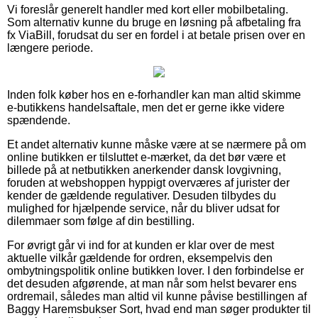
Vi foreslår generelt handler med kort eller mobilbetaling.
Som alternativ kunne du bruge en løsning på afbetaling fra
fx ViaBill, forudsat du ser en fordel i at betale prisen over en
længere periode.
Inden folk køber hos en e-forhandler kan man altid skimme
e-butikkens handelsaftale, men det er gerne ikke videre
spændende.
Et andet alternativ kunne måske være at se nærmere på om
online butikken er tilsluttet e-mærket, da det bør være et
billede på at netbutikken anerkender dansk lovgivning,
foruden at webshoppen hyppigt overværes af jurister der
kender de gældende regulativer. Desuden tilbydes du
mulighed for hjælpende service, når du bliver udsat for
dilemmaer som følge af din bestilling.
For øvrigt går vi ind for at kunden er klar over de mest
aktuelle vilkår gældende for ordren, eksempelvis den
ombytningspolitik online butikken lover. I den forbindelse er
det desuden afgørende, at man når som helst bevarer ens
ordremail, således man altid vil kunne påvise bestillingen af
Baggy Haremsbukser Sort, hvad end man søger produkter til