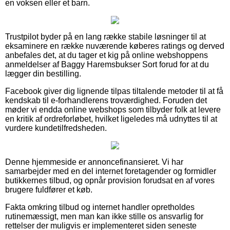
en voksen eller et barn.
Trustpilot byder på en lang række stabile løsninger til at
eksaminere en række nuværende køberes ratings og derved
anbefales det, at du tager et kig på online webshoppens
anmeldelser af Baggy Haremsbukser Sort forud for at du
lægger din bestilling.
Facebook giver dig lignende tilpas tiltalende metoder til at få
kendskab til e-forhandlerens troværdighed. Foruden det
møder vi endda online webshops som tilbyder folk at levere
en kritik af ordreforløbet, hvilket ligeledes må udnyttes til at
vurdere kundetilfredsheden.
Denne hjemmeside er annoncefinansieret. Vi har
samarbejder med en del internet foretagender og formidler
butikkernes tilbud, og opnår provision forudsat en af vores
brugere fuldfører et køb.
Fakta omkring tilbud og internet handler opretholdes
rutinemæssigt, men man kan ikke stille os ansvarlig for
rettelser der muligvis er implementeret siden seneste