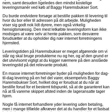
nem, samt desuden ligeledes den mindst kostelige
leveringsmanér ved køb af Baggy Haremsbukser Sort.
Du burde endvidere forsøge at bestille pakken til levering til
hvor du bor eller til adressen på dit arbejde. Muligheden
viser sig godt nok lidt dyrere, men også virkelig
hensigtsmæssig. Den mest letkøbte leveringsform kan ikke
modsiges at være selv at hente pakken, som desværre
forudsætter at du opholder dig nær internet forretningens
hjemsted.
Leveringstiden på Haremsbukser er meget afgørende om vi
står og skal bruge produkterne nu og her, og af den grund er
det utvivlsomt vigtigt at du kigger nærmere på den anslåede
leveringstid på det relevante produkt.
En masse internet forretninger byder på muligheden for dag-
til-dag levering på en hel del varer, eksempelvis Baggy
Haremsbukser Sort, hvilket dog er forudsat at du når at
bestille forud for et bestemt tidspunkt, så at de garanteret kan
nå at få varerne skippet afsted inden de lageransatte tager
hjem.
Nogle få internet forhandlere yder levering uden betaling,
men i mange tilfælde afkræver det at du handler for et fastsat