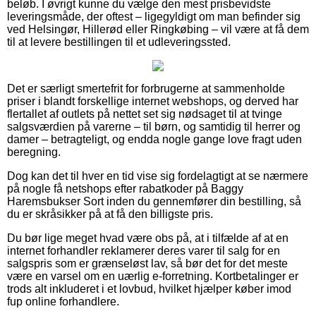
beløb. I øvrigt kunne du vælge den mest prisbevidste
leveringsmåde, der oftest – ligegyldigt om man befinder sig
ved Helsingør, Hillerød eller Ringkøbing – vil være at få dem
til at levere bestillingen til et udleveringssted.
Det er særligt smertefrit for forbrugerne at sammenholde
priser i blandt forskellige internet webshops, og derved har
flertallet af outlets på nettet set sig nødsaget til at tvinge
salgsværdien på varerne – til børn, og samtidig til herrer og
damer – betragteligt, og endda nogle gange love fragt uden
beregning.
Dog kan det til hver en tid vise sig fordelagtigt at se nærmere
på nogle få netshops efter rabatkoder på Baggy
Haremsbukser Sort inden du gennemfører din bestilling, så
du er skråsikker på at få den billigste pris.
Du bør lige meget hvad være obs på, at i tilfælde af at en
internet forhandler reklamerer deres varer til salg for en
salgspris som er grænseløst lav, så bør det for det meste
være en varsel om en uærlig e-forretning. Kortbetalinger er
trods alt inkluderet i et lovbud, hvilket hjælper køber imod
fup online forhandlere.