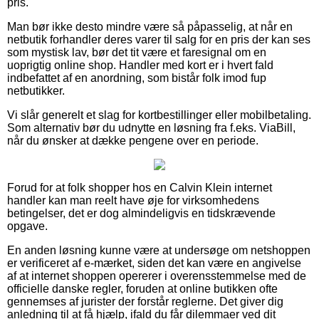
pris.
Man bør ikke desto mindre være så påpasselig, at når en
netbutik forhandler deres varer til salg for en pris der kan ses
som mystisk lav, bør det tit være et faresignal om en
uoprigtig online shop. Handler med kort er i hvert fald
indbefattet af en anordning, som bistår folk imod fup
netbutikker.
Vi slår generelt et slag for kortbestillinger eller mobilbetaling.
Som alternativ bør du udnytte en løsning fra f.eks. ViaBill,
når du ønsker at dække pengene over en periode.
Forud for at folk shopper hos en Calvin Klein internet
handler kan man reelt have øje for virksomhedens
betingelser, det er dog almindeligvis en tidskrævende
opgave.
En anden løsning kunne være at undersøge om netshoppen
er verificeret af e-mærket, siden det kan være en angivelse
af at internet shoppen opererer i overensstemmelse med de
officielle danske regler, foruden at online butikken ofte
gennemses af jurister der forstår reglerne. Det giver dig
anledning til at få hjælp, ifald du får dilemmaer ved dit