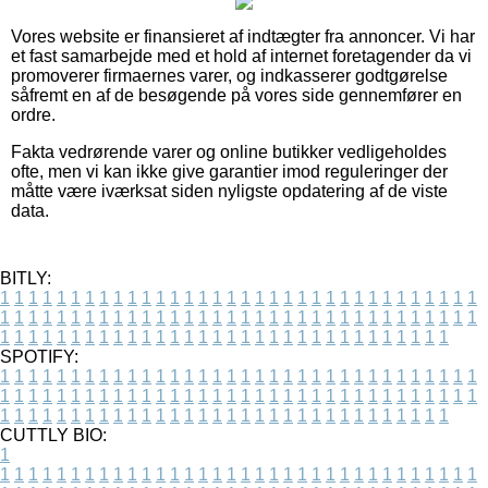
Vores website er finansieret af indtægter fra annoncer. Vi har
et fast samarbejde med et hold af internet foretagender da vi
promoverer firmaernes varer, og indkasserer godtgørelse
såfremt en af de besøgende på vores side gennemfører en
ordre.
Fakta vedrørende varer og online butikker vedligeholdes
ofte, men vi kan ikke give garantier imod reguleringer der
måtte være iværksat siden nyligste opdatering af de viste
data.
BITLY:
1
1
1
1
1
1
1
1
1
1
1
1
1
1
1
1
1
1
1
1
1
1
1
1
1
1
1
1
1
1
1
1
1
1
1
1
1
1
1
1
1
1
1
1
1
1
1
1
1
1
1
1
1
1
1
1
1
1
1
1
1
1
1
1
1
1
1
1
1
1
1
1
1
1
1
1
1
1
1
1
1
1
1
1
1
1
1
1
1
1
1
1
1
1
1
1
1
1
1
1
SPOTIFY:
1
1
1
1
1
1
1
1
1
1
1
1
1
1
1
1
1
1
1
1
1
1
1
1
1
1
1
1
1
1
1
1
1
1
1
1
1
1
1
1
1
1
1
1
1
1
1
1
1
1
1
1
1
1
1
1
1
1
1
1
1
1
1
1
1
1
1
1
1
1
1
1
1
1
1
1
1
1
1
1
1
1
1
1
1
1
1
1
1
1
1
1
1
1
1
1
1
1
1
1
CUTTLY BIO:
1
1
1
1
1
1
1
1
1
1
1
1
1
1
1
1
1
1
1
1
1
1
1
1
1
1
1
1
1
1
1
1
1
1
1