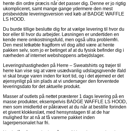
hente din ordre præcis når det passer dig. Denne er jo rigtig
ukompliceret, samt mange gange ydermere den mest
prisbevidste leveringsversion ved køb af BADGE WAFFLE
LS HOOD.
Du burde tillige beslutte dig for at vælge levering til hvor du
bor eller til hvor du arbejder. Løsningen er undertiden en
kende mere omkostningsfuld, men også ultra problemfri.
Den mest letkøbte fragtform vil dog altid være at hente
pakken selv, som jo er betinget af at du fysisk befinder dig i
nærheden af internet webshoppens arbejdslager.
Leveringshastigheden på Herre – Sweatshirts og trøjer til
herre kan vise sig at være usædvanlig udslagsgivende ifald
vi skal bruge varen inden for kort tid, og i det øjemed er det
øjensynligt på sin plads at vi undersøger den forventede
leveringsdato for det aktuelle produkt.
Masser af outlets på nettet præsterer 1 dags levering på en
masse produkter, eksempelvis BADGE WAFFLE LS HOOD,
men som imidlertid er påkrævet at du når at bestille forinden
et givent klokkeslæt, med hensynstagen til at de har
mulighed for at nå at få varerne pakket inden
lagerpersonalet har fri.