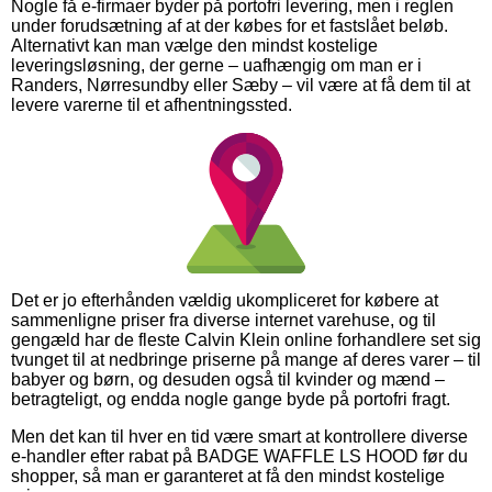
Nogle få e-firmaer byder på portofri levering, men i reglen
under forudsætning af at der købes for et fastslået beløb.
Alternativt kan man vælge den mindst kostelige
leveringsløsning, der gerne – uafhængig om man er i
Randers, Nørresundby eller Sæby – vil være at få dem til at
levere varerne til et afhentningssted.
Det er jo efterhånden vældig ukompliceret for købere at
sammenligne priser fra diverse internet varehuse, og til
gengæld har de fleste Calvin Klein online forhandlere set sig
tvunget til at nedbringe priserne på mange af deres varer – til
babyer og børn, og desuden også til kvinder og mænd –
betragteligt, og endda nogle gange byde på portofri fragt.
Men det kan til hver en tid være smart at kontrollere diverse
e-handler efter rabat på BADGE WAFFLE LS HOOD før du
shopper, så man er garanteret at få den mindst kostelige