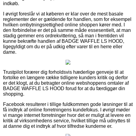
indkøb.
I øvrigt foreslår vi at køberen er klar over de mest basale
reglementer der er gældende for handlen, som for eksempel
hvilken ombytningsrettighed online shoppen kører med. I
den forbindelse er det på samme måde essesentielt, at man
stadig gemmer ens ordrekvittering, så man i fremtiden vil
kunne bekræfte handlen af BADGE WAFFLE LS HOOD,
ligegyldigt om du er på udkig efter varer til en herre eller
dame.
Trustpilot forærer dig forholdsvis hæderlige genveje til at
fortolke en længere række tidligere kunders kritik og derfor
er det klogt, at du betragter online webshoppens omtaler af
BADGE WAFFLE LS HOOD forud for at du færdiggør din
shopping.
Facebook resulterer i tillige fuldkommen gode løsninger til at
få indtryk af online forretningens kundefokus. I øvrigt møder
vi mange internet forretninger hvor det er muligt at levere en
kritik af virksomhedens service, hvilket tillige må udnyttes til
at danne dig et indtryk af hvor tilfredse kunderne er.