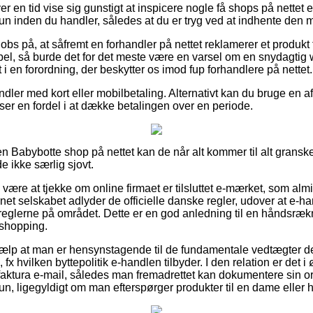
er en tid vise sig gunstigt at inspicere nogle få shops på nettet 
brun inden du handler, således at du er tryg ved at indhente den m
obs på, at såfremt en forhandler på nettet reklamerer et produkt
rabel, så burde det for det meste være en varsel om en snydagti
et i en forordning, der beskytter os imod fup forhandlere på nettet.
andler med kort eller mobilbetaling. Alternativt kan du bruge en a
du ser en fordel i at dække betalingen over en periode.
 Babybotte shop på nettet kan de når alt kommer til alt grans
e ikke særlig sjovt.
 være at tjekke om online firmaet er tilsluttet e-mærket, som alm
rnet selskabet adlyder de officielle danske regler, udover at e-ha
glerne på området. Dette er en god anledning til en håndsrækn
shopping.
hjælp at man er hensynstagende til de fundamentale vedtægter 
x hvilken byttepolitik e-handlen tilbyder. I den relation er det i 
ktura e-mail, således man fremadrettet kan dokumentere sin o
brun, ligegyldigt om man efterspørger produkter til en dame eller h