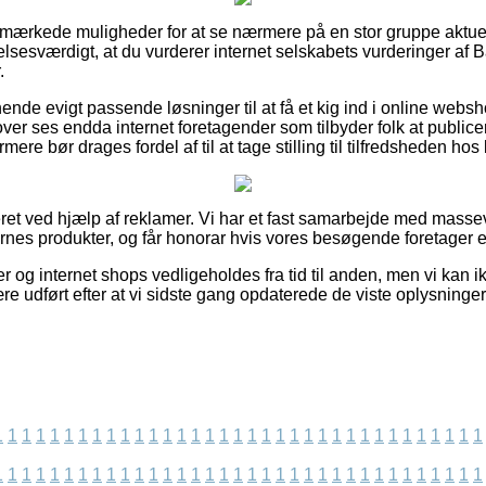
e udmærkede muligheder for at se nærmere på en stor gruppe aktue
lsesværdigt, at du vurderer internet selskabets vurderinger af Ba
.
nde evigt passende løsninger til at få et kig ind i online web
ver ses endda internet foretagender som tilbyder folk at publice
rmere bør drages fordel af til at tage stilling til tilfredsheden ho
et ved hjælp af reklamer. Vi har et fast samarbejde med massevi
aernes produkter, og får honorar hvis vores besøgende foretager 
 og internet shops vedligeholdes fra tid til anden, men vi kan 
re udført efter at vi sidste gang opdaterede de viste oplysninger
1
1
1
1
1
1
1
1
1
1
1
1
1
1
1
1
1
1
1
1
1
1
1
1
1
1
1
1
1
1
1
1
1
1
1
1
1
1
1
1
1
1
1
1
1
1
1
1
1
1
1
1
1
1
1
1
1
1
1
1
1
1
1
1
1
1
1
1
1
1