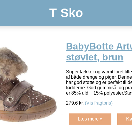
T Sko
BabyBotte Artw
støvlet, brun
Super lækker og varmt foret lill
af både drenge og piger. Denne 
har god støtte og er perfekt til 
fødderne. God gummisål og pra
er 85% uld + 15% polyester.Stø
279.6
kr.
(Vis fragtpris)
Læs mere »
Kø