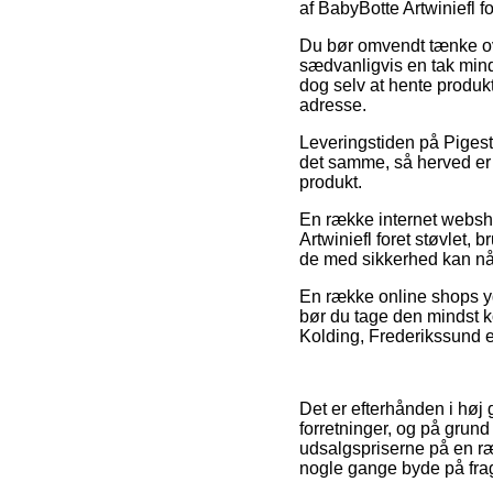
af BabyBotte Artwiniefl fo
Du bør omvendt tænke over 
sædvanligvis en tak mind
dog selv at hente produk
adresse.
Leveringstiden på Pigest
det samme, så herved er 
produkt.
En række internet websh
Artwiniefl foret støvlet, 
de med sikkerhed kan nå a
En række online shops yd
bør du tage den mindst ko
Kolding, Frederikssund el
Det er efterhånden i høj 
forretninger, og på grund
udsalgspriserne på en ræk
nogle gange byde på fra