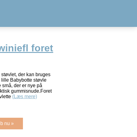
iniefl foret
e støvlet, der kan bruges
lille Babybotte støvle
de små, der er nye på
ktisk gummisnude.Foret
vlette
(Læs mere)
b nu »