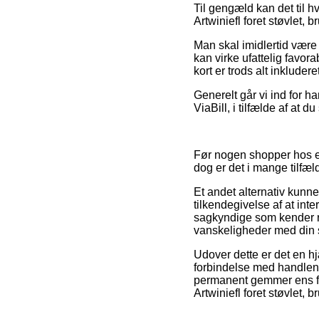
Til gengæld kan det til hv
Artwiniefl foret støvlet, 
Man skal imidlertid være 
kan virke ufattelig favo
kort er trods alt inkluder
Generelt går vi ind for h
ViaBill, i tilfælde af at 
Før nogen shopper hos en
dog er det i mange tilfæld
Et andet alternativ kunne
tilkendegivelse af at inte
sagkyndige som kender re
vanskeligheder med din 
Udover dette er det en 
forbindelse med handlen, f
permanent gemmer ens fa
Artwiniefl foret støvlet, 