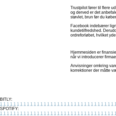
Trustpilot fører til fler
og derved er det anbefale
støvlet, brun før du køber
Facebook indebærer ligne
kundetilfredshed. Derudo
ordreforløbet, hvilket yde
Hjemmesiden er finansier
når vi introducerer firm
Anvisninger omkring varer
korrektioner der måtte væ
BITLY:
1
1
1
1
1
1
1
1
1
1
1
1
1
1
1
1
1
1
1
1
1
1
1
1
1
1
1
1
1
1
1
1
1
1
SPOTIFY:
1
1
1
1
1
1
1
1
1
1
1
1
1
1
1
1
1
1
1
1
1
1
1
1
1
1
1
1
1
1
1
1
1
1