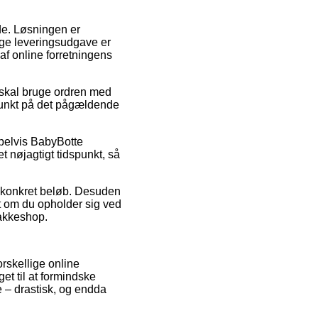
jde. Løsningen er
ige leveringsudgave er
af online forretningens
t skal bruge ordren med
spunkt på det pågældende
pelvis BabyBotte
et nøjagtigt tidspunkt, så
t konkret beløb. Desuden
gt om du opholder sig ved
pakkeshop.
orskellige online
et til at formindske
e – drastisk, og endda