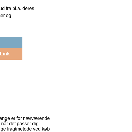
 fra bl.a. deres
mer og
Link
t mange er for nærværende
e når det passer dig.
lige fragtmetode ved køb