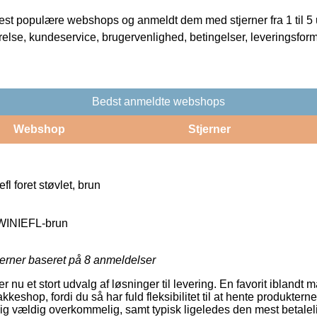
t populære webshops og anmeldt dem med stjerner fra 1 til 5 ud
rrelse, kundeservice, brugervenlighed, betingelser, leveringsfor
Bedst anmeldte webshops
Webshop
Stjerner
l foret støvlet, brun
INIEFL-brun
jerner baseret på
8
anmeldelser
ler nu et stort udvalg af løsninger til levering. En favorit ibland
pakkeshop, fordi du så har fuld fleksibilitet til at hente produktern
ig vældig overkommelig, samt typisk ligeledes den mest betale