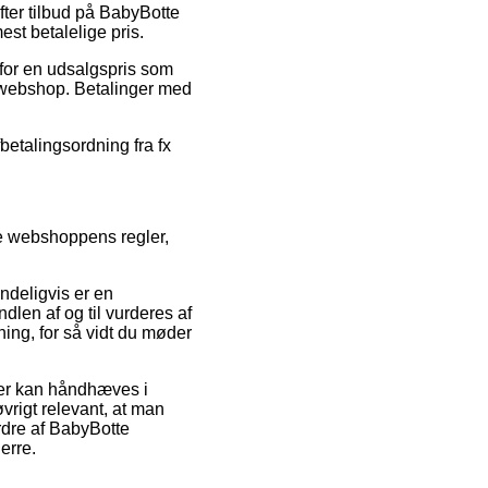
efter tilbud på BabyBotte
est betalelige pris.
 for en udsalgspris som
g webshop. Betalinger med
fbetalingsordning fra fx
ke webshoppens regler,
indeligvis er en
ndlen af og til vurderes af
ing, for så vidt du møder
der kan håndhæves i
øvrigt relevant, at man
rdre af BabyBotte
erre.