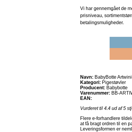
Vi har gennemgået de mes
prisniveau, sortimentstø
betalingsmuligheder.
Navn:
BabyBotte Artwinief
Kategori:
Pigestøvler
Producent:
Babybotte
Varenummer:
BB-ARTIW
EAN:
Vurderet til
4.4
ud af 5 st
Flere e-forhandlere tilde
at få bragt ordren til en 
Leveringsformen er neml