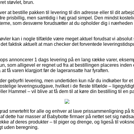
ret støvlet, brun.
at bestille pakken til levering til din adresse eller til dit arbe
re prisbillig, men samtidig i høj grad simpel. Den mindst kostel
terne, som desværre forudsætter at du opholder dig i nærheden 
øvler kan i nogle tilfælde være meget aktuel forudsat vi absolu
det faktisk aktuelt at man checker det forventede leveringstid
ops annoncerer 1 dags levering på en lang række varer, eksem
brun, som alligevel er regnet ud fra at bestillingen placeres inden 
t få varen klargjort før de lageransatte har fyraften.
er gebyrfri levering, men undertiden kun når du indkøber for e
stelige leveringsudgave, hvilket i de fleste tilfælde – ligegyldi
ler Hammel – vil blive at få dem til at køre din bestilling til en 
grad smertefrit for alle og enhver at lave prissammenligning på f
 af dette har masser af Babybotte firmaer på nettet set sig nødsag
ke af deres produkter – til piger og drenge, og ligeså til voksn
gt uden beregning.