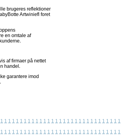
lle brugeres reflektioner
byBotte Artwiniefl foret
shoppens
re en omtale af
s kunderne.
s af firmaer på nettet
en handel.
ikke garantere imod
.
1
1
1
1
1
1
1
1
1
1
1
1
1
1
1
1
1
1
1
1
1
1
1
1
1
1
1
1
1
1
1
1
1
1
1
1
1
1
1
1
1
1
1
1
1
1
1
1
1
1
1
1
1
1
1
1
1
1
1
1
1
1