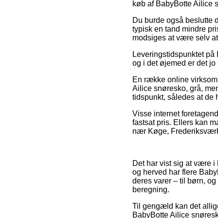
køb af BabyBotte Ailice 
Du burde også beslutte dig
typisk en tand mindre pri
modsiges at være selv at
Leveringstidspunktet på P
og i det øjemed er det j
En række online virksom
Ailice snøresko, grå, me
tidspunkt, således at de 
Visse internet foretagende
fastsat pris. Ellers kan
nær Køge, Frederiksværk e
Det har vist sig at være i
og herved har flere Baby
deres varer – til børn, o
beregning.
Til gengæld kan det alli
BabyBotte Ailice snøresko,