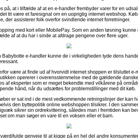
 på, at i tilfælde af at en e-handler frembyder varer for en udsa
 det tit være et faresignal om en uoprigtig internet webshop. Køb
je, der assisterer folk overfor svindlende internet forretninger.
shopping med kort eller MobilePay. Som en anden løsning kunne du
fælde af at du har i sinde at afdrage pengene over flere uger.
n Babybotte e-handler kunne de i virkeligheden tyde dens handel
eressant.
rfor være at finde ud af hvorvidt internet shoppen er tilsluttet e
tbutikken opererer i overensstemmelse med de gældende danske r
s af eksperter som er meget bekendte med vilkårene på område
lpende hånd, når du udsættes for problemstillinger med dit køb.
t køber er sat ind i de mest vedkommende retningslinjer der kan 
vis den byttepolitik online webshoppen tilsikrer. I den samme
igvæk sikrer sin ordrekvittering, således man i fremtiden kan b
set om man søger en vare til en voksen eller et barn.
 værdifulde genveje til at kigge på en hel del andre konsumenter