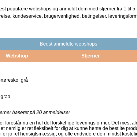
t populære webshops og anmeldt dem med stjerner fra 1 til 5 ud
rrelse, kundeservice, brugervenlighed, betingelser, leveringsfor
Bedst anmeldte webshops
Webshop
Stjerner
snøresko, grå
-graa
jerner baseret på
20
anmeldelser
 foreslår nu en hel del forskellige leveringsformer. Det mest al
t nemlig er ret fleksibelt for dig at kunne hente de bestilte prod
n er jo ret hensigtsmæssig, og ofte endvidere den mindst koste