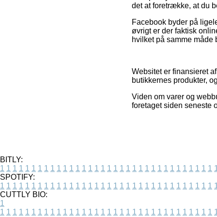
det at foretrække, at du 
Facebook byder på ligeled
øvrigt er der faktisk on
hvilket på samme måde bur
Websitet er finansieret 
butikkernes produkter, o
Viden om varer og webbuti
foretaget siden seneste o
BITLY:
1
1
1
1
1
1
1
1
1
1
1
1
1
1
1
1
1
1
1
1
1
1
1
1
1
1
1
1
1
1
1
1
1
1
SPOTIFY:
1
1
1
1
1
1
1
1
1
1
1
1
1
1
1
1
1
1
1
1
1
1
1
1
1
1
1
1
1
1
1
1
1
1
CUTTLY BIO:
1
1
1
1
1
1
1
1
1
1
1
1
1
1
1
1
1
1
1
1
1
1
1
1
1
1
1
1
1
1
1
1
1
1
1