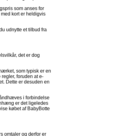
lgspris som anses for
 med kort er heldigvis
 udnytte et tilbud fra
svilkår, det er dog
-mærket, som typisk er en
egler, foruden at e-
t. Dette er desuden en
håndhæves i forbindelse
nhæng er det ligeledes
evise købet af BabyBotte
s omtaler og derfor er