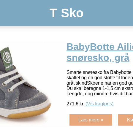
T Sko
BabyBotte Aili
snøresko, grå
Smarte snøresko fra Babybotte
skaftet og en god støtte til foden
gråt skindSkoene har en god g
Du skal beregne 1-1,5 cm ekstr
længde, dog mindre hvis dit ba
271.6
kr.
(Vis fragtpris)
Læs mere »
Kø