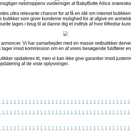
besigtiger netshoppens vurderinger af BabyBotte Ailice snøresko
es ultra relevante chancer for at få en idé om internet butikken
line butikker som giver kunderne mulighed for at afgive en anmel
de tages i brug til at danne dig et indtryk af hvor tilfredse kun
af annoncer. Vi har samarbejder med en masse netbutikker derved
g tager imod kommission om en af vores besøgende fuldfører en
kker opdateres tit, men vi kan ikke give garantier imod justerin
pdatering af de viste oplysninger.
1
1
1
1
1
1
1
1
1
1
1
1
1
1
1
1
1
1
1
1
1
1
1
1
1
1
1
1
1
1
1
1
1
1
1
1
1
1
1
1
1
1
1
1
1
1
1
1
1
1
1
1
1
1
1
1
1
1
1
1
1
1
1
1
1
1
1
1
1
1
1
1
1
1
1
1
1
1
1
1
1
1
1
1
1
1
1
1
1
1
1
1
1
1
1
1
1
1
1
1
1
1
1
1
1