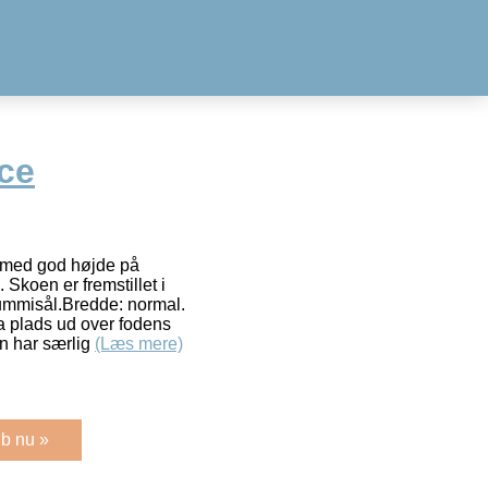
ce
 med god højde på
. Skoen er fremstillet i
ummisål.Bredde: normal.
a plads ud over fodens
rn har særlig
(Læs mere)
b nu »