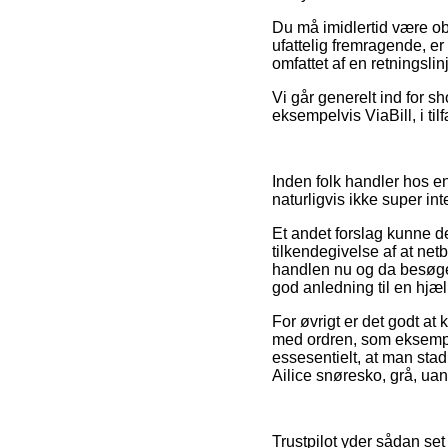
Du må imidlertid være obs
ufattelig fremragende, er
omfattet af en retningslin
Vi går generelt ind for 
eksempelvis ViaBill, i til
Inden folk handler hos e
naturligvis ikke super int
Et andet forslag kunne de
tilkendegivelse af at ne
handlen nu og da besøge
god anledning til en hjæ
For øvrigt er det godt a
med ordren, som eksempel
essesentielt, at man stad
Ailice snøresko, grå, uan
Trustpilot yder sådan set