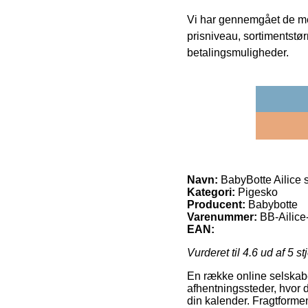
Vi har gennemgået de mes
prisniveau, sortimentstø
betalingsmuligheder.
Navn:
BabyBotte Ailice 
Kategori:
Pigesko
Producent:
Babybotte
Varenummer:
BB-Ailice
EAN:
Vurderet til
4.6
ud af 5 st
En række online selskaber
afhentningssteder, hvor de
din kalender. Fragtforme