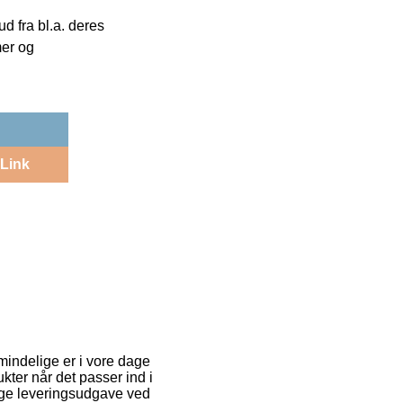
 fra bl.a. deres
mer og
Link
mindelige er i vore dage
ukter når det passer ind i
lige leveringsudgave ved