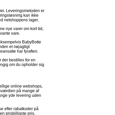
ejder. Leveringsmetoden er
eringsløsning kan ikke
ved netshoppens lager.
ne nye varer om kort tid,
vante vare.
 eksempelvis BabyBotte
nden et nøjagtigt
eansatte har fyraften.
 der bestilles for en
ængig om du opholder sig
skellige online webshops,
gsværdien på mange af
 gange yde levering uden
se efter rabatkoder på
n prisbilligste pris.