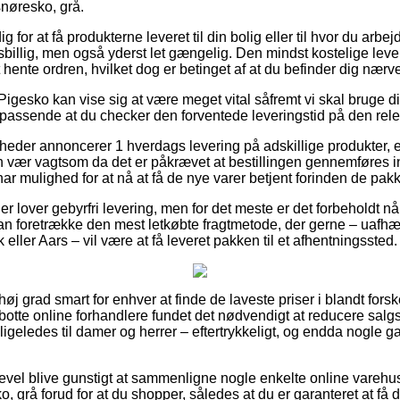
snøresko, grå.
 for at få produkterne leveret til din bolig eller til hvor du arb
sbillig, men også yderst let gængelig. Den mindst kostelige lev
 hente ordren, hvilket dog er betinget af at du befinder dig nær
igesko kan vise sig at være meget vital såfremt vi skal bruge di
o passende at du checker den forventede leveringstid på den rele
heder annoncerer 1 hverdags levering på adskillige produkter,
n vær vagtsom da det er påkrævet at bestillingen gennemføres i
har mulighed for at nå at få de nye varer betjent forinden de pakk
r lover gebyrfri levering, men for det meste er det forbeholdt når
 man foretrække den mest letkøbte fragtmetode, der gerne – uafh
ller Aars – vil være at få leveret pakken til et afhentningssted.
 høj grad smart for enhver at finde de laveste priser i blandt for
botte online forhandlere fundet det nødvendigt at reducere sal
g ligeledes til damer og herrer – eftertrykkeligt, og endda nogle
gevel blive gunstigt at sammenligne nogle enkelte online varehu
 grå forud for at du shopper, således at du er garanteret at få de