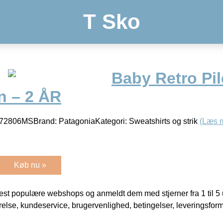
T Sko
Baby Retro Pil
n – 2 ÅR
2806MSBrand: PatagoniaKategori: Sweatshirts og strik
(Læs 
Køb nu »
t populære webshops og anmeldt dem med stjerner fra 1 til 5 ud
rrelse, kundeservice, brugervenlighed, betingelser, leveringsfor