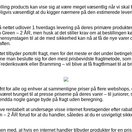
lling products kan vise sig at være meget væsentlig når vi skal
ydeligvis væsentligt at du kigger nærmere på den estimerede leve
på nettet udlover 1 hverdags levering på deres primære produkt
 Green – 2 ÅR, men husk at det stiller krav om at bestillingen k
hensynstagen til at de med sikkerhed kan nå at få de nye varer di
aften.
t tilbyder portofri fragt, men for det meste er det under betingel
nne man beslutte sig for den mest prisbevidste fragtmetode, s
deriksværk eller Bramming – vil blive at få fragtfirmaet til at br
it for alle og enhver at sammenligne priser på flere webshops, o
æret tvunget til at presse priserne på deres varer – til juniorer
g endda nogle gange byde på fragt uden beregning.
ive rentabelt at undersøge visse internet foretagender efter rab
 – 2 ÅR forud for at du handler, således at du er usvigeligt sik
n med, at hvis en internet handler tilbyder produkter for en pris 