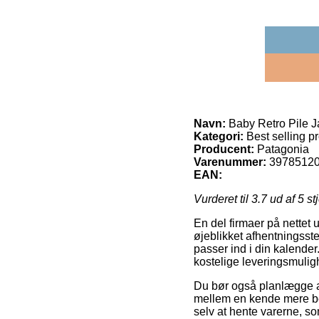
Navn:
Baby Retro Pile J
Kategori:
Best selling p
Producent:
Patagonia
Varenummer:
3978512
EAN:
Vurderet til
3.7
ud af 5 st
En del firmaer på nettet 
øjeblikket afhentningssted
passer ind i din kalender
kostelige leveringsmulig
Du bør også planlægge at 
mellem en kende mere bek
selv at hente varerne, s