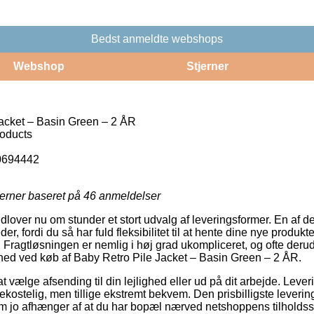
Bedst anmeldte webshops
Webshop
Stjerner
acket – Basin Green – 2 ÅR
roducts
0694442
jerner baseret på
46
anmeldelser
udlover nu om stunder et stort udvalg af leveringsformer. En af d
er, fordi du så har fuld fleksibilitet til at hente dine nye produkt
. Fragtløsningen er nemlig i høj grad ukompliceret, og ofte der
hed ved køb af Baby Retro Pile Jacket – Basin Green – 2 ÅR.
vælge afsending til din lejlighed eller ud på dit arbejde. Lever
ostelig, men tillige ekstremt bekvem. Den prisbilligste leveri
om jo afhænger af at du har bopæl nærved netshoppens tilholdss