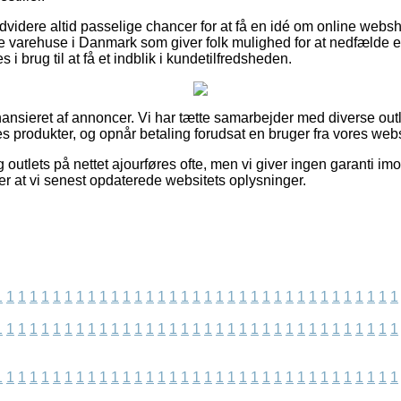
videre altid passelige chancer for at få en idé om online web
e varehuse i Danmark som giver folk mulighed for at nedfælde en 
 i brug til at få et indblik i kundetilfredsheden.
nsieret af annoncer. Vi har tætte samarbejder med diverse outl
es produkter, og opnår betaling forudsat en bruger fra vores webs
 outlets på nettet ajourføres ofte, men vi giver ingen garanti im
fter at vi senest opdaterede websitets oplysninger.
1
1
1
1
1
1
1
1
1
1
1
1
1
1
1
1
1
1
1
1
1
1
1
1
1
1
1
1
1
1
1
1
1
1
1
1
1
1
1
1
1
1
1
1
1
1
1
1
1
1
1
1
1
1
1
1
1
1
1
1
1
1
1
1
1
1
1
1
1
1
1
1
1
1
1
1
1
1
1
1
1
1
1
1
1
1
1
1
1
1
1
1
1
1
1
1
1
1
1
1
1
1
1
1
1