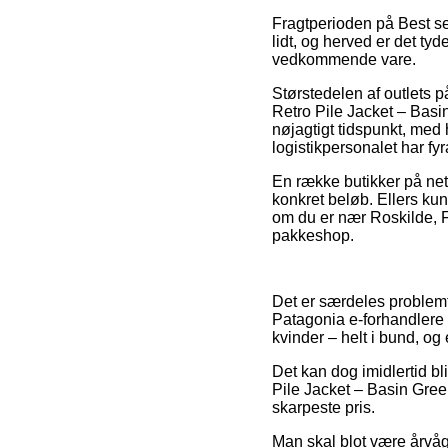
Fragtperioden på Best se
lidt, og herved er det t
vedkommende vare.
Størstedelen af outlets 
Retro Pile Jacket – Basin
nøjagtigt tidspunkt, med 
logistikpersonalet har fyr
En række butikker på nette
konkret beløb. Ellers ku
om du er nær Roskilde, Fre
pakkeshop.
Det er særdeles problemfr
Patagonia e-forhandlere v
kvinder – helt i bund, o
Det kan dog imidlertid bl
Pile Jacket – Basin Green
skarpeste pris.
Man skal blot være årvåge