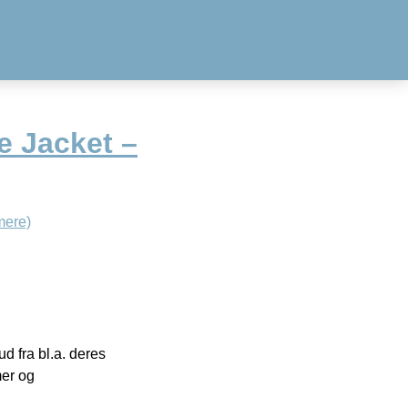
e Jacket –
mere)
 fra bl.a. deres
mer og