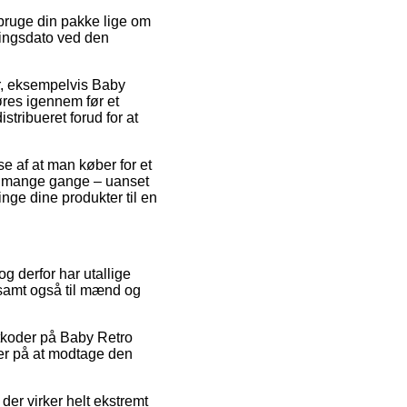
 bruge din pakke lige om
ringsdato ved den
er, eksempelvis Baby
øres igennem før et
stribueret forud for at
se af at man køber for et
om mange gange – uanset
inge dine produkter til en
g derfor har utallige
, samt også til mænd og
atkoder på Baby Retro
ker på at modtage den
der virker helt ekstremt