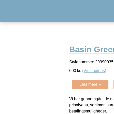
Basin Gree
Stylenummer: 299900357
600
kr.
(Vis fragtpris)
Læs mere »
Vi har gennemgået de mes
prisniveau, sortimentstø
betalingsmuligheder.