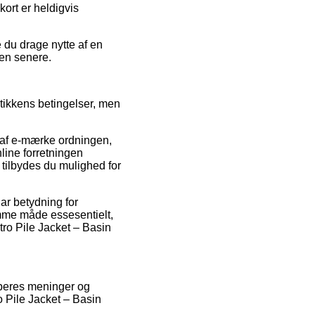
ort er heldigvis
 du drage nytte af en
gen senere.
tikkens betingelser, men
 af e-mærke ordningen,
nline forretningen
tilbydes du mulighed for
ar betydning for
amme måde essesentielt,
tro Pile Jacket – Basin
køberes meninger og
 Pile Jacket – Basin