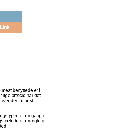
Link
e mest benyttede er i
er lige præcis når det
udover den mindst
ingstypen er en gang i
ngsmetode er unægtelig
ted.