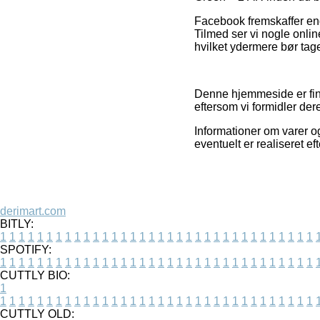
Facebook fremskaffer end
Tilmed ser vi nogle onlin
hvilket ydermere bør tages
Denne hjemmeside er fina
eftersom vi formidler der
Informationer om varer og
eventuelt er realiseret e
derimart.com
BITLY:
1
1
1
1
1
1
1
1
1
1
1
1
1
1
1
1
1
1
1
1
1
1
1
1
1
1
1
1
1
1
1
1
1
1
SPOTIFY:
1
1
1
1
1
1
1
1
1
1
1
1
1
1
1
1
1
1
1
1
1
1
1
1
1
1
1
1
1
1
1
1
1
1
CUTTLY BIO:
1
1
1
1
1
1
1
1
1
1
1
1
1
1
1
1
1
1
1
1
1
1
1
1
1
1
1
1
1
1
1
1
1
1
1
CUTTLY OLD: