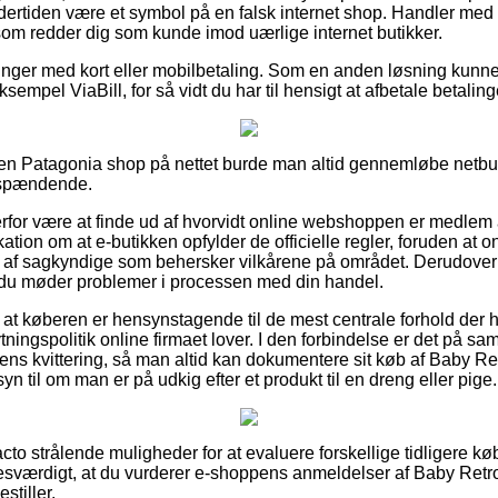
dertiden være et symbol på en falsk internet shop. Handler med k
 som redder dig som kunde imod uærlige internet butikker.
alinger med kort eller mobilbetaling. Som en anden løsning kunne
sempel ViaBill, for så vidt du har til hensigt at afbetale betalin
en Patagonia shop på nettet burde man altid gennemløbe netbu
g spændende.
rfor være at finde ud af hvorvidt online webshoppen er medlem
ikation om at e-butikken opfylder de officielle regler, foruden at o
 af sagkyndige som behersker vilkårene på området. Derudover 
d du møder problemer i processen med din handel.
 at køberen er hensynstagende til de mest centrale forhold der h
ningspolitik online firmaet lover. I den forbindelse er det på s
ens kvittering, så man altid kan dokumentere sit køb af Baby Re
 til om man er på udkig efter et produkt til en dreng eller pige.
acto strålende muligheder for at evaluere forskellige tidligere 
esværdigt, at du vurderer e-shoppens anmeldelser af Baby Retro
stiller.