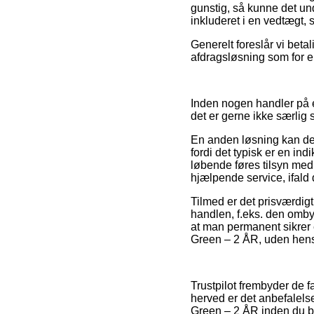
gunstig, så kunne det un
inkluderet i en vedtægt,
Generelt foreslår vi bet
afdragsløsning som for ek
Inden nogen handler på 
det er gerne ikke særli
En anden løsning kan de
fordi det typisk er en ind
løbende føres tilsyn med
hjælpende service, ifal
Tilmed er det prisværdigt
handlen, f.eks. den ombyt
at man permanent sikrer 
Green – 2 ÅR, uden hensyn
Trustpilot frembyder de f
herved er det anbefalels
Green – 2 ÅR inden du be