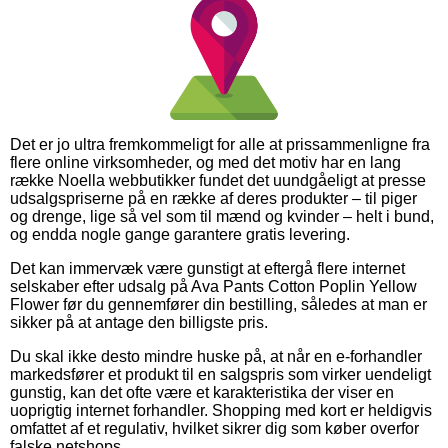
Det er jo ultra fremkommeligt for alle at prissammenligne fra
flere online virksomheder, og med det motiv har en lang
række Noella webbutikker fundet det uundgåeligt at presse
udsalgspriserne på en række af deres produkter – til piger
og drenge, lige så vel som til mænd og kvinder – helt i bund,
og endda nogle gange garantere gratis levering.
Det kan immervæk være gunstigt at eftergå flere internet
selskaber efter udsalg på Ava Pants Cotton Poplin Yellow
Flower før du gennemfører din bestilling, således at man er
sikker på at antage den billigste pris.
Du skal ikke desto mindre huske på, at når en e-forhandler
markedsfører et produkt til en salgspris som virker uendeligt
gunstig, kan det ofte være et karakteristika der viser en
uoprigtig internet forhandler. Shopping med kort er heldigvis
omfattet af et regulativ, hvilket sikrer dig som køber overfor
falske netshops.