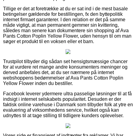
Tillige er det at foretrække at du er sat ind i de mest basale
betingelser gældende for bestillingen, fx den byttepolitik
internet firmaet garanterer. I den relation er det på samme
måde vigtigt, at man permanent gemmer sin kvittering,
således man senere kan dokumentere sin shopping af Ava
Pants Cotton Poplin Yellow Flower, uden hensyn til om man
søger et produkt til en voksen eller et barn.
Trustpilot tilbyder dig sådan set hensigtsmæssige chancer
for at vurdere ret mange andre konsumenters meninger og
derved anbefales det, at du ser nærmere på internet
webshoppens bedømmelser af Ava Pants Cotton Poplin
Yellow Flower inden du bestiller.
Facebook leverer ydermere ultra passelige løsninger til at få
indsigt i internet selskabets popularitet. Desuden er der
faktisk online varehuse i Danmark som tilbyder folk at ytre en
evaluering af virksomhedens service, hvilket også kan
udnyttes til at tage stilling til tidligere kunders oplevelser.
Vores side er finansieret af indtægter fra reklamer. Vi har