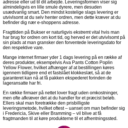
adresse eller ud til dit arbejde. Leveringsformen viser sig
almindeligvis en lille smule dyrere, men desuden
usædvanlig smart. Den mindst kostelige slags levering er
utvivlsomt at du selv henter ordren, men dette kræver at du
befinder dig nær e-shoppens adresse.
Fragttiden på Bukser er naturligvis ekstremt vital hvis man
har brug for ordren om kort tid, og herved er det utvivlsomt på
sin plads at man gransker den forventede leveringsdato for
den respektive vare.
Mange internet firmaer yder 1 dags levering på en række af
deres produkter, eksempelvis Ava Pants Cotton Poplin
Yellow Flower, hvilket afhænger af at bestillingen køres
igennem tidligere end et fastslået klokkeslæt, så at de
garanteret kan nå at få pakken ekspederet forinden de
lageransatte har fri.
En række firmaer på nettet lover fragt uden omkostninger,
men ofte afkræver det at du handler for et præcist beløb.
Ellers skal man foretrække den prisbilligste
leveringsmetode, hvilket oftest – uanset om man befinder sig
i Fredericia, Skive eller Bramming – vil blive at få
fragtmanden til at køre produkterne til et afhentningssted.