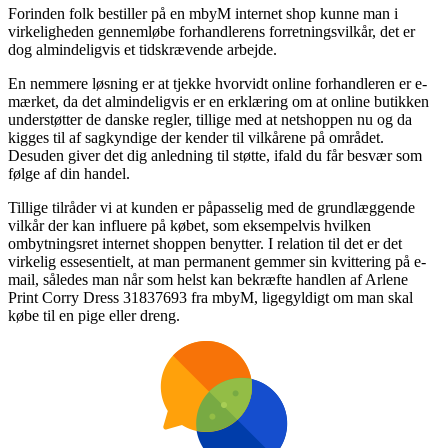
Forinden folk bestiller på en mbyM internet shop kunne man i
virkeligheden gennemløbe forhandlerens forretningsvilkår, det er
dog almindeligvis et tidskrævende arbejde.
En nemmere løsning er at tjekke hvorvidt online forhandleren er e-
mærket, da det almindeligvis er en erklæring om at online butikken
understøtter de danske regler, tillige med at netshoppen nu og da
kigges til af sagkyndige der kender til vilkårene på området.
Desuden giver det dig anledning til støtte, ifald du får besvær som
følge af din handel.
Tillige tilråder vi at kunden er påpasselig med de grundlæggende
vilkår der kan influere på købet, som eksempelvis hvilken
ombytningsret internet shoppen benytter. I relation til det er det
virkelig essesentielt, at man permanent gemmer sin kvittering på e-
mail, således man når som helst kan bekræfte handlen af Arlene
Print Corry Dress 31837693 fra mbyM, ligegyldigt om man skal
købe til en pige eller dreng.