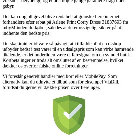
voksne – betydeligt, og endda nogle gange garantere fragt uden
gebyr.
Det kan dog alligevel blive rentabelt at granske flere internet
forhandlere efter rabat på Arlene Print Corry Dress 31837693 fra
mbyM inden du køber, således at du er usvigeligt sikker på at
indhente den bedste pris.
Du skal imidlertid være så påvagt, at i tilfælde af at en e-shop
udbyder bedst i test varer til en udsalgspris som kan virke hamrende
tiltalende, er det undertiden være et faresignal om en svindel butik.
Kortbetalinger er trods alt omsluttet af en bestemmelse, hvilket
dækker os overfor falske online forretninger.
Vi foreslår generelt handler med kort eller MobilePay. Som
alternativ kan du udnytte et tilbud som for eksempel ViaBill,
forudsat du gerne vil dække prisen over flere uger.