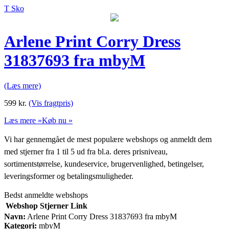
T Sko
Arlene Print Corry Dress
31837693 fra mbyM
(Læs mere)
599
kr.
(Vis fragtpris)
Læs mere »
Køb nu »
Vi har gennemgået de mest populære webshops og anmeldt dem
med stjerner fra 1 til 5 ud fra bl.a. deres prisniveau,
sortimentstørrelse, kundeservice, brugervenlighed, betingelser,
leveringsformer og betalingsmuligheder.
Bedst anmeldte webshops
Webshop
Stjerner
Link
Navn:
Arlene Print Corry Dress 31837693 fra mbyM
Kategori:
mbyM