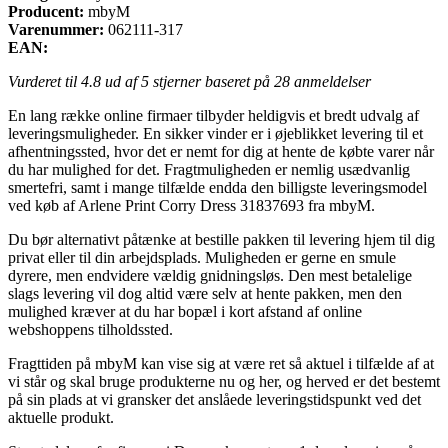
Producent:
mbyM
Varenummer:
062111-317
EAN:
Vurderet til
4.8
ud af 5 stjerner baseret på
28
anmeldelser
En lang række online firmaer tilbyder heldigvis et bredt udvalg af
leveringsmuligheder. En sikker vinder er i øjeblikket levering til et
afhentningssted, hvor det er nemt for dig at hente de købte varer når
du har mulighed for det. Fragtmuligheden er nemlig usædvanlig
smertefri, samt i mange tilfælde endda den billigste leveringsmodel
ved køb af Arlene Print Corry Dress 31837693 fra mbyM.
Du bør alternativt påtænke at bestille pakken til levering hjem til dig
privat eller til din arbejdsplads. Muligheden er gerne en smule
dyrere, men endvidere vældig gnidningsløs. Den mest betalelige
slags levering vil dog altid være selv at hente pakken, men den
mulighed kræver at du har bopæl i kort afstand af online
webshoppens tilholdssted.
Fragttiden på mbyM kan vise sig at være ret så aktuel i tilfælde af at
vi står og skal bruge produkterne nu og her, og herved er det bestemt
på sin plads at vi gransker det anslåede leveringstidspunkt ved det
aktuelle produkt.