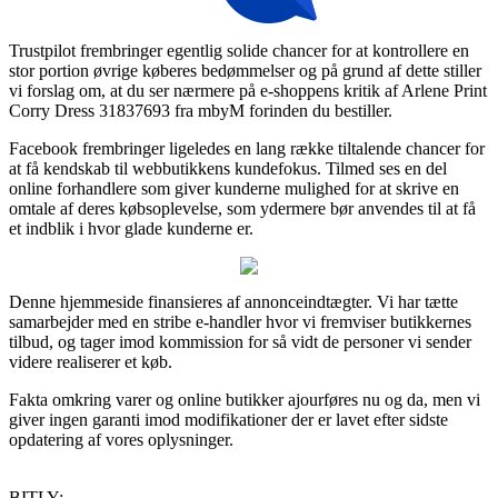
Trustpilot frembringer egentlig solide chancer for at kontrollere en
stor portion øvrige køberes bedømmelser og på grund af dette stiller
vi forslag om, at du ser nærmere på e-shoppens kritik af Arlene Print
Corry Dress 31837693 fra mbyM forinden du bestiller.
Facebook frembringer ligeledes en lang række tiltalende chancer for
at få kendskab til webbutikkens kundefokus. Tilmed ses en del
online forhandlere som giver kunderne mulighed for at skrive en
omtale af deres købsoplevelse, som ydermere bør anvendes til at få
et indblik i hvor glade kunderne er.
Denne hjemmeside finansieres af annonceindtægter. Vi har tætte
samarbejder med en stribe e-handler hvor vi fremviser butikkernes
tilbud, og tager imod kommission for så vidt de personer vi sender
videre realiserer et køb.
Fakta omkring varer og online butikker ajourføres nu og da, men vi
giver ingen garanti imod modifikationer der er lavet efter sidste
opdatering af vores oplysninger.
BITLY: