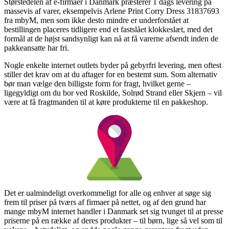
Størstedelen af e-firmaer i Danmark præsterer 1 dags levering på
massevis af varer, eksempelvis Arlene Print Corry Dress 31837693
fra mbyM, men som ikke desto mindre er underforstået at
bestillingen placeres tidligere end et fastslået klokkeslæt, med det
formål at de højst sandsynligt kan nå at få varerne afsendt inden de
pakkeansatte har fri.
Nogle enkelte internet outlets byder på gebyrfri levering, men oftest
stiller det krav om at du aftager for en bestemt sum. Som alternativ
bør man vælge den billigste form for fragt, hvilket gerne –
ligegyldigt om du bor ved Roskilde, Solrød Strand eller Skjern – vil
være at få fragtmanden til at køre produkterne til en pakkeshop.
Det er ualmindeligt overkommeligt for alle og enhver at søge sig
frem til priser på tværs af firmaer på nettet, og af den grund har
mange mbyM internet handler i Danmark set sig tvunget til at presse
priserne på en række af deres produkter – til børn, lige så vel som til