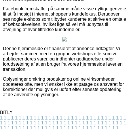
Facebook fremskaffer på samme måde visse nyttige genveje
til at få indsigt i internet shoppens kundefokus. Derudover
ses nogle e-shops som tilbyder kunderne at skrive en omtale
af købsoplevelsen, hvilket lige så vel må udnyttes til
afvejning af hvor tilfredse kunderne er.
Denne hjemmeside er finansieret af annonceindtægter. Vi
arbejder sammen med en gruppe webshops eftersom vi
publicerer deres varer, og indhenter godtgørelse under
forudsætning af at en bruger fra vores hjemmeside laver en
transaktion.
Oplysninger omkring produkter og online virksomheder
opdateres ofte, men vi ønsker ikke at påtage os ansvaret for
korrektioner der muligvis er udført efter seneste opdatering
af de anvendte oplysninger.
BITLY:
1
1
1
1
1
1
1
1
1
1
1
1
1
1
1
1
1
1
1
1
1
1
1
1
1
1
1
1
1
1
1
1
1
1
1
1
1
1
1
1
1
1
1
1
1
1
1
1
1
1
1
1
1
1
1
1
1
1
1
1
1
1
1
1
1
1
1
1
1
1
1
1
1
1
1
1
1
1
1
1
1
1
1
1
1
1
1
1
1
1
1
1
1
1
1
1
1
1
1
1