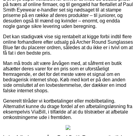
på tværs af online firmaer, og til gengæld har flertallet af Paul
Smith Eyewear e-handler set sig nødsaget til at stampe
priserne på en række af deres produkter – til juniorer, og
desuden også til mænd og kvinder – enormt, og endda
nogle gange sikre levering uden beregning.
Det kan stadigvæk vise sig rentabelt at kigge forbi indtil flere
online forhandlere efter udsalg på Archer Round Sunglasses
Blue før du placerer ordren, således at du ikke er i tvivl om at
få fat i den bedste pris.
Man må trods alt være årvågen med, at såfremt en butik
afsætter deres varer for en pris som er uforståeligt
fremragende, er det for det meste være et signal om en
bedragerisk internet shop. Køb med kort er på den anden
side omsluttet af en lovbestemmelse, der dækker en imod
falske internet shops.
Generelt tilråder vi kortbetalinger eller mobilbetaling.
Alternativt kunne du drage fordel af en afbetalingsløsning fra
eksempelvis ViaBill, i tilfælde af at du tilstræber at afbetale
omkostningerne ude i fremtiden.