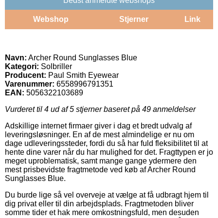
Bedst anmeldte webshops
Webshop
Stjerner
Link
Navn:
Archer Round Sunglasses Blue
Kategori:
Solbriller
Producent:
Paul Smith Eyewear
Varenummer:
6558996791351
EAN:
5056322103689
Vurderet til
4
ud af 5 stjerner baseret på
49
anmeldelser
Adskillige internet firmaer giver i dag et bredt udvalg af
leveringsløsninger. En af de mest almindelige er nu om
dage udleveringssteder, fordi du så har fuld fleksibilitet til at
hente dine varer når du har mulighed for det. Fragttypen er jo
meget uproblematisk, samt mange gange ydermere den
mest prisbevidste fragtmetode ved køb af Archer Round
Sunglasses Blue.
Du burde lige så vel overveje at vælge at få udbragt hjem til
dig privat eller til din arbejdsplads. Fragtmetoden bliver
somme tider et hak mere omkostningsfuld, men desuden