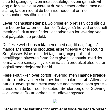
ultra let gængelig. Den mest betalelige leveringsmåde vil
dog altid vise sig at være at du selv henter ordren, men det
står og falder med at du bor i nærheden af online
virksomhedens tilholdssted.
Leveringshastigheden på Solbriller er jo ret så vigtig når du
har behov for varerne inden for få dage, så herved er det helt
meningsfuldt at man finder tidshorisonten for levering ved
det pågældende produkt.
De fleste webshops reklamerer med dag-til-dag fragt på
mange af shoppens produkter, eksempelvis Archer Round
Sunglasses Blue, men det tager udgangspunkt i at
bestillingen placeres forud for et givent tidspunkt, med det
formål at de sandsynligvis kan nå at få produktet afsendt før
logistikmedarbejderne har fri.
Flere e-butikker lover portofri levering, men i mange tilfælde
er det forudsat at der shoppes for et konkret beløb. Alternativt
bør du udvælge den mest letkøbte fragtmetode, som gerne –
uanset om du bor nær Holstebro, Sønderborg eller Støvring
– vil være at få kørt ordren til et udleveringssted.
Det er jo super fleksibelt for enhver at finde de bedste priser