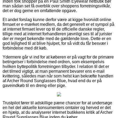
Inden folk shopper på en Paul Smith Eyewear netbutik bør
man sådan set få overblik over shoppens forretningsvilkår,
det er dog gerne en omfattende opgave.
Et andet forslag kunne derfor være at kigge hvorvidt online
firmaet er e-mærket medlem, da det generelt er et sympol på
at internet firmaet lever op til de officielle danske regler,
tillige med at internet forhandleren jævnligt ses til af jurister
der er meget bekendte med de gældende love. Dette er en
god lejlighed til at blive hjulpet, for så vidt du får besvær i
forbindelse med dit køb.
Ydermere går vi ind for at køberen er på vagt for de primære
betingelser i forbindelse med ordren, som eksempelvis
hvilken byttepolitik forretningen tilbyder. I relation til det er
det tilmed vigtigt, at man permanent bevarer ens e-mail
kvittering, således man når som helst kan bekræfte handlen
af Archer Round Sunglasses Blue, hvad end du er på
gaveindkøb til en dreng eller pige.
Trustpilot fører til adskillige pæne chancer for at undersøge
en hel del aktuelle konsumenters omtaler og herved er det
en hjælp, at du analyserer internet butikkens kritik af Archer
Round Sunglasses Blue inden du køber.