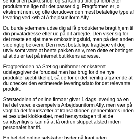
sendt til en pakkeshop, og så kan du blot gå forbi efter
produkterne lige når det passer dig. Fragtformen er jo
ekstremt nem, og ofte derudover den mest betalelige type af
levering ved køb af Arbejdsuniform Ally.
Du burde ydermere udse dig at få produkterne bragt hjem til
din privatadresse eller ud på dit arbejde. Den viser sig for
det meste en sjat mere omkostningsfuld, men på den anden
side rigtig bekvem. Den mest betalelige fragttype vil dog
utvivlsomt være at hente pakken selv, men dette er betinget
af at du er tæt på internet butikkens adresse.
Fragtperioden på Sæt og uniformer er ekstremt
udslagsgivende forudsat man har brug for dine nye
produkter øjeblikkeligt, så derfor er det nemlig afgørende at
du checker den estimerede leveringsdato for det relevante
produkt.
Størstedelen af online firmaer giver 1 dags levering på en
hel del varer, eksempelvis Arbejdsuniform Ally, men vær på
vagt da det forudsætter at transaktionen gennemføres inden
et besluttet klokkeslæt, med hensynstagen til at de
sandsynligvis kan nå at få ordren skippet afsted inden
personalet har fri.
En hel del online selskaber byder på fragt uden