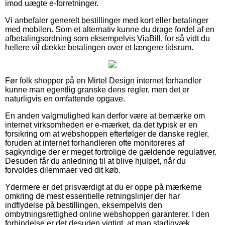
imod uægte e-forretninger.
Vi anbefaler generelt bestillinger med kort eller betalinger
med mobilen. Som et alternativ kunne du drage fordel af en
afbetalingsordning som eksempelvis ViaBill, for så vidt du
hellere vil dække betalingen over et længere tidsrum.
Før folk shopper på en Mirtel Design internet forhandler
kunne man egentlig granske dens regler, men det er
naturligvis en omfattende opgave.
En anden valgmulighed kan derfor være at bemærke om
internet virksomheden er e-mærket, da det typisk er en
forsikring om at webshoppen efterfølger de danske regler,
foruden at internet forhandleren ofte monitoreres af
sagkyndige der er meget fortrolige de gældende regulativer.
Desuden får du anledning til at blive hjulpet, når du
forvoldes dilemmaer ved dit køb.
Ydermere er det prisværdigt at du er oppe på mærkerne
omkring de mest essentielle retningslinjer der har
indflydelse på bestillingen, eksempelvis den
ombytningsrettighed online webshoppen garanterer. I den
forbindelse er det desuden vigtigt, at man stadigvæk