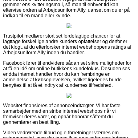
gemmer ens kvitteringsmail, så man til enhver tid kan
eftervise ordren af Arbejdsuniform Ally, uanset om du er på
indkøb til en mand eller kvinde.
Trustpilot medfører stort set fordelagtige chancer for at
iagttage forskellige andre kunders opfattelser og derfor er
det klogt, at du efterforsker internet webshoppens ratings af
Arbejdsuniform Ally inden du handler.
Facebook fører til endvidere sådan set sikre muligheder for
at få en idé om online butikkens kundefokus. Desuden ses
endda internet handler hvor du kan frembringe en
anmeldelse af købsoplevelsen, hvilket ligeledes burde
benyttes til at få et indtryk af kundernes tilfredshed.
Websitet finansieres af annonceindtægter. Vi har faste
samarbejder med en stribe internet webshops når vi
fremviser deres varer, og opnår honorar såfremt du
gennemfører en bestilling.
Viden vedrørende tilbud og e-forretninger værnes om