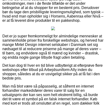
omkostninger, men i de fleste tilfælde er det under
betingelse af at du shopper for en bestemt pris. Derudover
bør du tage den prisbilligste leveringsmulighed, som typisk –
hvad end man opholder sig i Horsens, Aabenraa eller Nivå –
er at få leveret dine produkter til en pakkeshop.
Det er jo super fremkommeligt for almindelige mennesker at
sammenholde priser fra forskellige webshops, og herved har
mange Mirtel Design internet selskaber i Danmark set sig
nødsaget til at reducere priserne på mange af deres varer –
til børn, og endvidere også til mænd og kvinder – drastisk,
og endda nogle gange tilbyde fragt uden betaling.
Det kan dog til hver en tid blive udbytterigt at efterprøve flere
webshops efter tilbud på Arbejdsuniform Ally inden du
shopper, således at du er usvigeligt sikker på at få fat i den
bedste pris.
Man må blot være så påpasselig, at såfremt en internet
forhandler markedsfører deres varer til salg for en
udsalgspris der kan ses som helt ekstremt billig, så burde
det tit være et symbol på en falsk internet forhandler. Køb
med kort er trods alt omsluttet af en regel, som dækker folk