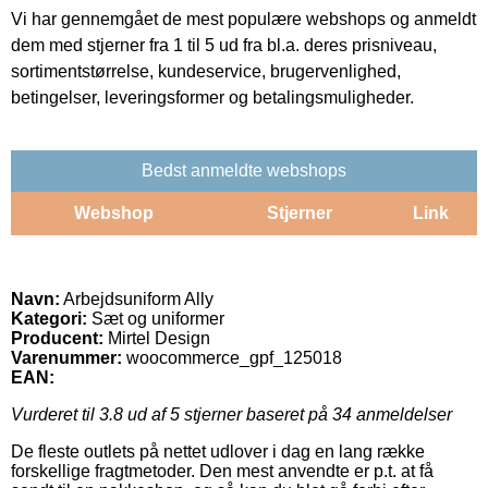
Vi har gennemgået de mest populære webshops og anmeldt
dem med stjerner fra 1 til 5 ud fra bl.a. deres prisniveau,
sortimentstørrelse, kundeservice, brugervenlighed,
betingelser, leveringsformer og betalingsmuligheder.
Bedst anmeldte webshops
Webshop
Stjerner
Link
Navn:
Arbejdsuniform Ally
Kategori:
Sæt og uniformer
Producent:
Mirtel Design
Varenummer:
woocommerce_gpf_125018
EAN:
Vurderet til
3.8
ud af 5 stjerner baseret på
34
anmeldelser
De fleste outlets på nettet udlover i dag en lang række
forskellige fragtmetoder. Den mest anvendte er p.t. at få