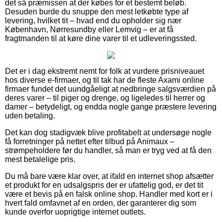
det så præmissen at der købes for et bestemt beløb.
Desuden burde du snuppe den mest letkøbte type af
levering, hvilket tit – hvad end du opholder sig nær
København, Nørresundby eller Lemvig – er at få
fragtmanden til at køre dine varer til et udleveringssted.
Det er i dag ekstremt nemt for folk at vurdere prisniveauet
hos diverse e-firmaer, og til tak har de fleste Axami online
firmaer fundet det uundgåeligt at nedbringe salgsværdien på
deres varer – til piger og drenge, og ligeledes til herrer og
damer – betydeligt, og endda nogle gange præstere levering
uden betaling.
Det kan dog stadigvæk blive profitabelt at undersøge nogle
få forretninger på nettet efter tilbud på Animaux –
strømpeholdere før du handler, så man er tryg ved at få den
mest betalelige pris.
Du må bare være klar over, at ifald en internet shop afsætter
et produkt for en udsalgspris der er ufattelig god, er det tit
være et bevis på en falsk online shop. Handler med kort er i
hvert fald omfavnet af en orden, der garanterer dig som
kunde overfor uoprigtige internet outlets.