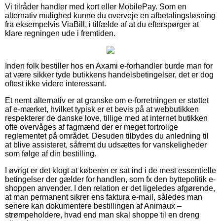
Vi tilråder handler med kort eller MobilePay. Som en
alternativ mulighed kunne du overveje en afbetalingsløsning
fra eksempelvis ViaBill, i tilfælde af at du efterspørger at
klare regningen ude i fremtiden.
Inden folk bestiller hos en Axami e-forhandler burde man for
at være sikker tyde butikkens handelsbetingelser, det er dog
oftest ikke videre interessant.
Et nemt alternativ er at granske om e-forretningen er støttet
af e-mærket, hvilket typisk er et bevis på at webbutikken
respekterer de danske love, tillige med at internet butikken
ofte overvåges af fagmænd der er meget fortrolige
reglementet på området. Desuden tilbydes du anledning til
at blive assisteret, såfremt du udsættes for vanskeligheder
som følge af din bestilling.
I øvrigt er det klogt at køberen er sat ind i de mest essentielle
betingelser der gælder for handlen, som fx den byttepolitik e-
shoppen anvender. I den relation er det ligeledes afgørende,
at man permanent sikrer ens faktura e-mail, således man
senere kan dokumentere bestillingen af Animaux –
strømpeholdere, hvad end man skal shoppe til en dreng