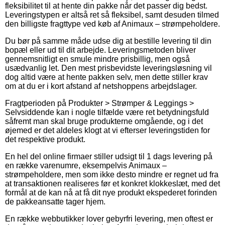
fleksibilitet til at hente din pakke når det passer dig bedst.
Leveringstypen er altså ret så fleksibel, samt desuden tilmed
den billigste fragttype ved køb af Animaux – strømpeholdere.
Du bør på samme måde udse dig at bestille levering til din
bopæl eller ud til dit arbejde. Leveringsmetoden bliver
gennemsnitligt en smule mindre prisbillig, men også
usædvanlig let. Den mest prisbevidste leveringsløsning vil
dog altid være at hente pakken selv, men dette stiller krav
om at du er i kort afstand af netshoppens arbejdslager.
Fragtperioden på Produkter > Strømper & Leggings >
Selvsiddende kan i nogle tilfælde være ret betydningsfuld
såfremt man skal bruge produkterne omgående, og i det
øjemed er det aldeles klogt at vi efterser leveringstiden for
det respektive produkt.
En hel del online firmaer stiller udsigt til 1 dags levering på
en række varenumre, eksempelvis Animaux –
strømpeholdere, men som ikke desto mindre er regnet ud fra
at transaktionen realiseres før et konkret klokkeslæt, med det
formål at de kan nå at få dit nye produkt ekspederet forinden
de pakkeansatte tager hjem.
En række webbutikker lover gebyrfri levering, men oftest er