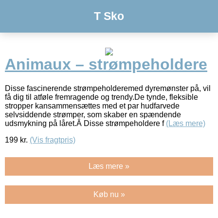
T Sko
Animaux – strømpeholdere
Disse fascinerende strømpeholderemed dyremønster på, vil
få dig til atføle fremragende og trendy.De tynde, fleksible
stropper kansammensættes med et par hudfarvede
selvsiddende strømper, som skaber en spændende
udsmykning på låret.Â Disse strømpeholdere f
(Læs mere)
199
kr.
(Vis fragtpris)
Læs mere »
Køb nu »