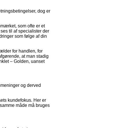
tningsbetingelser, dog er
mærket, som ofte er et
ses til af specialister der
dringer som følge af din
ælder for handlen, for
afgørende, at man stadig
Anklet – Golden, uanset
s meninger og derved
.
aets kundefokus. Her er
 på samme måde må bruges