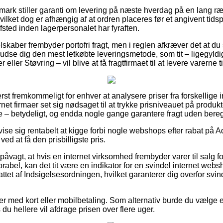
mark stiller garanti om levering på næste hverdag på en lang r
ilket dog er afhængig af at ordren placeres før et angivent tids
fsted inden lagerpersonalet har fyraften.
lskaber frembyder portofri fragt, men i reglen afkræver det at du
du udse dig den mest letkøbte leveringsmetode, som tit – ligegyld
ller Støvring – vil blive at få fragtfirmaet til at levere varerne t
st fremkommeligt for enhver at analysere priser fra forskellige in
t firmaer set sig nødsaget til at trykke prisniveauet på produkte
e – betydeligt, og endda nogle gange garantere fragt uden bere
 vise sig rentabelt at kigge forbi nogle webshops efter rabat på 
ved at få den prisbilligste pris.
åvagt, at hvis en internet virksomhed frembyder varer til salg f
orabel, kan det tit være en indikator for en svindel internet webs
ttet af Indsigelsesordningen, hvilket garanterer dig overfor svin
ler med kort eller mobilbetaling. Som alternativ burde du vælge 
du hellere vil afdrage prisen over flere uger.