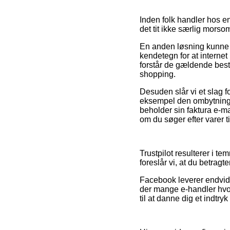
Inden folk handler hos e
det tit ikke særlig morsom
En anden løsning kunne d
kendetegn for at internet 
forstår de gældende best
shopping.
Desuden slår vi et slag f
eksempel den ombytningsp
beholder sin faktura e-ma
om du søger efter varer ti
Trustpilot resulterer i 
foreslår vi, at du betragt
Facebook leverer endvide
der mange e-handler hvo
til at danne dig et indtry