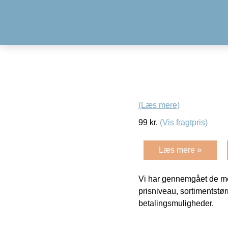
(Læs mere)
99
kr.
(Vis fragtpris)
Læs mere »
Vi har gennemgået de mes
prisniveau, sortimentstø
betalingsmuligheder.