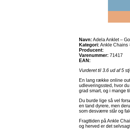
Navn:
Adela Anklet – G
Kategori:
Ankle Chains >
Producent:
Varenummer:
71417
EAN:
Vurderet til
3.6
ud af 5 st
En lang række online outle
udleveringssted, hvor du 
grad smart, og i mange t
Du burde lige så vel fors
en tand dyrere, men derud
som desværre står og fald
Fragttiden på Ankle Cha
og herved er det selvsagt