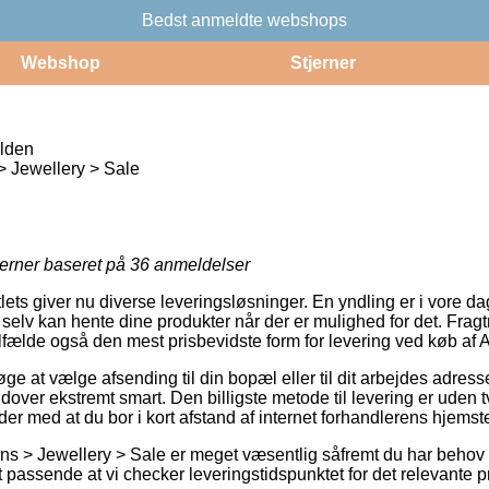
Bedst anmeldte webshops
Webshop
Stjerner
olden
 Jewellery > Sale
jerner baseret på
36
anmeldelser
ts giver nu diverse leveringsløsninger. En yndling er i vore dage 
selv kan hente dine produkter når der er mulighed for det. Fragt
ilfælde også den mest prisbevidste form for levering ved køb af 
øge at vælge afsending til din bopæl eller til dit arbejdes adress
over ekstremt smart. Den billigste metode til levering er uden t
er med at du bor i kort afstand af internet forhandlerens hjemst
ins > Jewellery > Sale er meget væsentlig såfremt du har beho
 passende at vi checker leveringstidspunktet for det relevante p