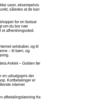
ække varer, eksempelvis
punkt, således at de kan
 shopper for en fastsat
igt om du bor nær
il et afhentningssted.
ternet selskaber, og til
rne – til børn, og
gning.
Adela Anklet – Golden før
or en udsalgspris der
hop. Kortbetalinger er
dlende internet
en afbetalingsløsning fra