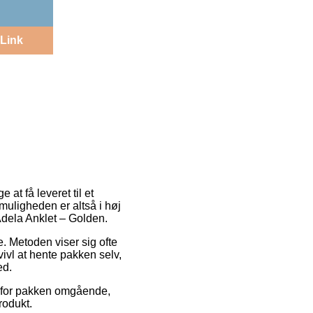
Link
at få leveret til et
muligheden er altså i høj
Adela Anklet – Golden.
e. Metoden viser sig ofte
vivl at hente pakken selv,
ed.
v for pakken omgående,
rodukt.