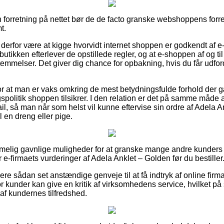
n forretning på nettet bør de de facto granske webshoppens forre
t.
erfor være at kigge hvorvidt internet shoppen er godkendt af e-
butikken efterlever de opstillede regler, og at e-shoppen af og til 
emmelser. Det giver dig chance for opbakning, hvis du får udfor
or at man er vaks omkring de mest betydningsfulde forhold der g
olitik shoppen tilsikrer. I den relation er det på samme måde 
il, så man når som helst vil kunne eftervise sin ordre af Adela 
l en dreng eller pige.
temmelig gavnlige muligheder for at granske mange andre kunder
er e-firmaets vurderinger af Adela Anklet – Golden før du bestiller
re sådan set anstændige genveje til at få indtryk af online firm
r kunder kan give en kritik af virksomhedens service, hvilket
k af kundernes tilfredshed.