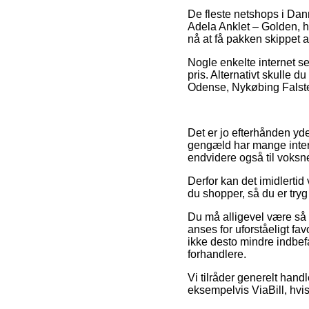
De fleste netshops i Dan
Adela Anklet – Golden, hv
nå at få pakken skippet a
Nogle enkelte internet se
pris. Alternativt skulle 
Odense, Nykøbing Falster e
Det er jo efterhånden yder
gengæld har mange interne
endvidere også til voksn
Derfor kan det imidlertid
du shopper, så du er tryg 
Du må alligevel være så p
anses for uforståeligt fav
ikke desto mindre indbefa
forhandlere.
Vi tilråder generelt hand
eksempelvis ViaBill, hvis 