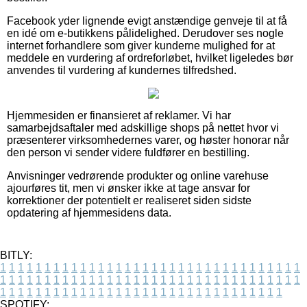
Facebook yder lignende evigt anstændige genveje til at få
en idé om e-butikkens pålidelighed. Derudover ses nogle
internet forhandlere som giver kunderne mulighed for at
meddele en vurdering af ordreforløbet, hvilket ligeledes bør
anvendes til vurdering af kundernes tilfredshed.
Hjemmesiden er finansieret af reklamer. Vi har
samarbejdsaftaler med adskillige shops på nettet hvor vi
præsenterer virksomhedernes varer, og høster honorar når
den person vi sender videre fuldfører en bestilling.
Anvisninger vedrørende produkter og online varehuse
ajourføres tit, men vi ønsker ikke at tage ansvar for
korrektioner der potentielt er realiseret siden sidste
opdatering af hjemmesidens data.
BITLY:
1
1
1
1
1
1
1
1
1
1
1
1
1
1
1
1
1
1
1
1
1
1
1
1
1
1
1
1
1
1
1
1
1
1
1
1
1
1
1
1
1
1
1
1
1
1
1
1
1
1
1
1
1
1
1
1
1
1
1
1
1
1
1
1
1
1
1
1
1
1
1
1
1
1
1
1
1
1
1
1
1
1
1
1
1
1
1
1
1
1
1
1
1
1
1
1
1
1
1
1
SPOTIFY: