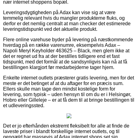
nær internet shoppens bopæl.
Leveringsdygtigheden på Adax kan vise sig at være
temmelig relevant hvis du mangler produkterne fluks, og
derfor er det nemlig centralt at man checker det estimerede
leveringstidspunkt ved det aktuelle produkt.
Flere online varehuse byder på levering på næstkommende
hverdag på en række varenumre, eksempelvis Adax –
Napoli Meryl Keyholder 463625 – Black, men glem ikke at
det er regnet ud fra at der bestilles tidligere end et fast
tidspunkt, med det formål at de sandsynligvis kan nå at få
bestillingen klargjort før medarbejderne tager hjem.
Enkelte internet outlets præsterer gratis levering, men for det
meste er det betinget af at du aftager for en præcis sum.
Ellers skulle man tage den mindst kostelige form for
levering, som typisk – uden hensyn til om du er i Helsingør,
Hobro eller Gilleleje – er at få dem til at bringe bestillingen til
et udleveringssted.
Det er jo efterhånden ekstremt fleksibelt for alle at finde de
laveste priser i blandt forskellige internet outlets, og til
gengæld har massevis af Adax internet shops set sig