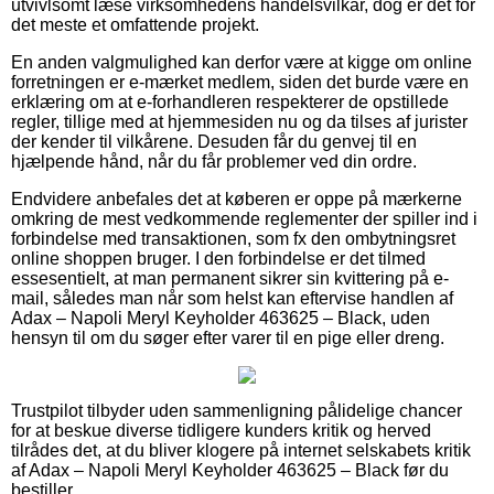
utvivlsomt læse virksomhedens handelsvilkår, dog er det for
det meste et omfattende projekt.
En anden valgmulighed kan derfor være at kigge om online
forretningen er e-mærket medlem, siden det burde være en
erklæring om at e-forhandleren respekterer de opstillede
regler, tillige med at hjemmesiden nu og da tilses af jurister
der kender til vilkårene. Desuden får du genvej til en
hjælpende hånd, når du får problemer ved din ordre.
Endvidere anbefales det at køberen er oppe på mærkerne
omkring de mest vedkommende reglementer der spiller ind i
forbindelse med transaktionen, som fx den ombytningsret
online shoppen bruger. I den forbindelse er det tilmed
essesentielt, at man permanent sikrer sin kvittering på e-
mail, således man når som helst kan eftervise handlen af
Adax – Napoli Meryl Keyholder 463625 – Black, uden
hensyn til om du søger efter varer til en pige eller dreng.
Trustpilot tilbyder uden sammenligning pålidelige chancer
for at beskue diverse tidligere kunders kritik og herved
tilrådes det, at du bliver klogere på internet selskabets kritik
af Adax – Napoli Meryl Keyholder 463625 – Black før du
bestiller.