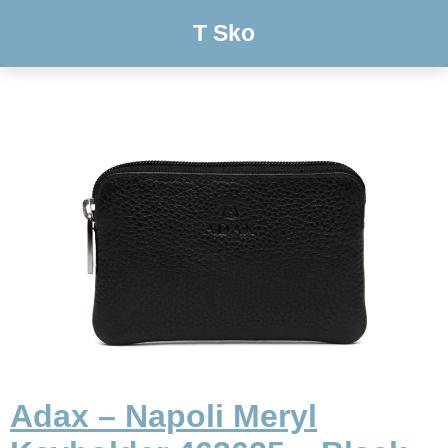
T Sko
Adax – Napoli Meryl