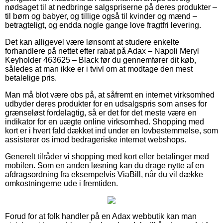
nødsaget til at nedbringe salgspriserne på deres produkter –
til børn og babyer, og tillige også til kvinder og mænd –
betragteligt, og endda nogle gange love fragtfri levering.
Det kan alligevel være lønsomt at studere enkelte
forhandlere på nettet efter rabat på Adax – Napoli Meryl
Keyholder 463625 – Black før du gennemfører dit køb,
således at man ikke er i tvivl om at modtage den mest
betalelige pris.
Man må blot være obs på, at såfremt en internet virksomhed
udbyder deres produkter for en udsalgspris som anses for
grænseløst fordelagtig, så er det for det meste være en
indikator for en uægte online virksomhed. Shopping med
kort er i hvert fald dækket ind under en lovbestemmelse, som
assisterer os imod bedrageriske internet webshops.
Generelt tilråder vi shopping med kort eller betalinger med
mobilen. Som en anden løsning kan du drage nytte af en
afdragsordning fra eksempelvis ViaBill, når du vil dække
omkostningerne ude i fremtiden.
Forud for at folk handler på en Adax webbutik kan man