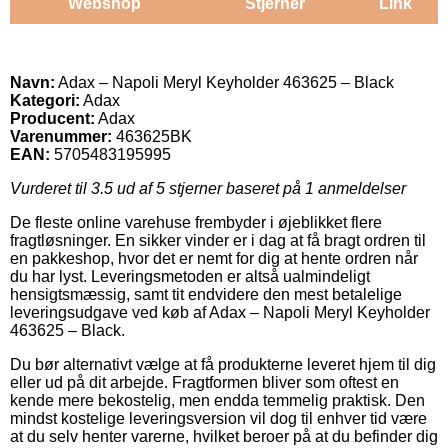
Webshop
Stjerner
Link
Navn:
Adax – Napoli Meryl Keyholder 463625 – Black
Kategori:
Adax
Producent:
Adax
Varenummer:
463625BK
EAN:
5705483195995
Vurderet til
3.5
ud af 5 stjerner baseret på
1
anmeldelser
De fleste online varehuse frembyder i øjeblikket flere
fragtløsninger. En sikker vinder er i dag at få bragt ordren til
en pakkeshop, hvor det er nemt for dig at hente ordren når
du har lyst. Leveringsmetoden er altså ualmindeligt
hensigtsmæssig, samt tit endvidere den mest betalelige
leveringsudgave ved køb af Adax – Napoli Meryl Keyholder
463625 – Black.
Du bør alternativt vælge at få produkterne leveret hjem til dig
eller ud på dit arbejde. Fragtformen bliver som oftest en
kende mere bekostelig, men endda temmelig praktisk. Den
mindst kostelige leveringsversion vil dog til enhver tid være
at du selv henter varerne, hvilket beroer på at du befinder dig