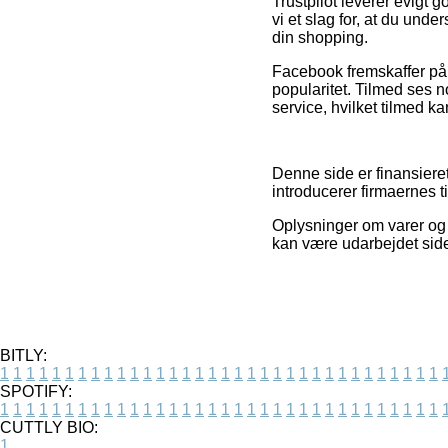
Trustpilot leverer evigt 
vi et slag for, at du und
din shopping.
Facebook fremskaffer på 
popularitet. Tilmed ses n
service, hvilket tilmed k
Denne side er finansiere
introducerer firmaernes 
Oplysninger om varer og 
kan være udarbejdet side
BITLY:
1
1
1
1
1
1
1
1
1
1
1
1
1
1
1
1
1
1
1
1
1
1
1
1
1
1
1
1
1
1
1
1
1
1
SPOTIFY:
1
1
1
1
1
1
1
1
1
1
1
1
1
1
1
1
1
1
1
1
1
1
1
1
1
1
1
1
1
1
1
1
1
1
CUTTLY BIO:
1