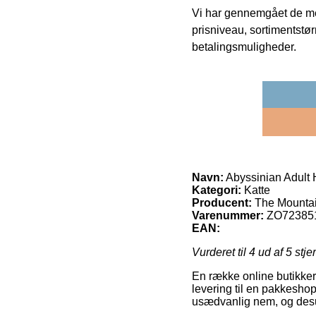
Vi har gennemgået de mes
prisniveau, sortimentstø
betalingsmuligheder.
Navn:
Abyssinian Adult
Kategori:
Katte
Producent:
The Mounta
Varenummer:
ZO72385
EAN:
Vurderet til
4
ud af 5 stje
En række online butikker 
levering til en pakkeshop
usædvanlig nem, og desud