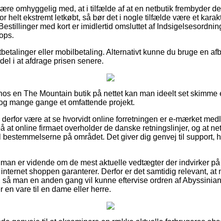
e omhyggelig med, at i tilfælde af at en netbutik frembyder dere
 helt ekstremt letkøbt, så bør det i nogle tilfælde være et karakt
 Bestillinger med kort er imidlertid omsluttet af Indsigelsesordni
ops.
tbetalinger eller mobilbetaling. Alternativt kunne du bruge en afb
rdel i at afdrage prisen senere.
r hos en The Mountain butik på nettet kan man ideelt set skimme
 dog mange gange et omfattende projekt.
e derfor være at se hvorvidt online forretningen er e-mærket med
på at online firmaet overholder de danske retningslinjer, og at n
l bestemmelserne på området. Det giver dig genvej til support, 
t man er vidende om de mest aktuelle vedtægter der indvirker på
 internet shoppen garanterer. Derfor er det samtidig relevant, a
 så man en anden gang vil kunne eftervise ordren af Abyssinian
n vare til en dame eller herre.