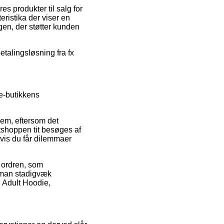
s produkter til salg for
eristika der viser en
ngen, der støtter kunden
etalingsløsning fra fx
 e-butikkens
lem, eftersom det
etshoppen tit besøges af
hvis du får dilemmaer
 ordren, som
t man stadigvæk
 Adult Hoodie,