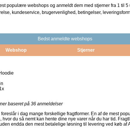
t populære webshops og anmeldt dem med stjerner fra 1 til 5 ud
rrelse, kundeservice, brugervenlighed, betingelser, leveringsfor
Bedst anmeldte webshops
Webshop
Stjerner
 Hoodie
in
1x
rner baseret på
36
anmeldelser
foreslår i dag mange forskellige fragtformer. En af de mest popu
, hvor du så nemt kan hente dine nye varer når du har tid. Fragt
en endda den mest betalelige løsning til levering ved køb af 