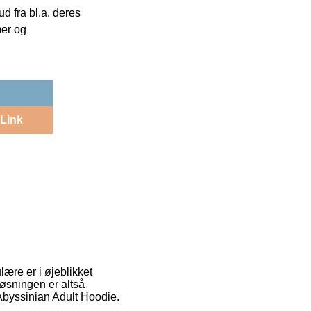
 fra bl.a. deres
mer og
Link
lære er i øjeblikket
løsningen er altså
Abyssinian Adult Hoodie.