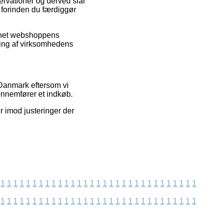
ervationer og derved slår
e forinden du færdiggør
ternet webshoppens
ering af virksomhedens
 Danmark eftersom vi
ennemfører et indkøb.
r imod justeringer der
1
1
1
1
1
1
1
1
1
1
1
1
1
1
1
1
1
1
1
1
1
1
1
1
1
1
1
1
1
1
1
1
1
1
1
1
1
1
1
1
1
1
1
1
1
1
1
1
1
1
1
1
1
1
1
1
1
1
1
1
1
1