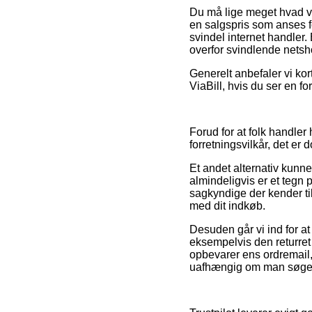
Du må lige meget hvad vær
en salgspris som anses for
svindel internet handler.
overfor svindlende netsh
Generelt anbefaler vi kor
ViaBill, hvis du ser en fo
Forud for at folk handle
forretningsvilkår, det er
Et andet alternativ kunn
almindeligvis er et tegn 
sagkyndige der kender ti
med dit indkøb.
Desuden går vi ind for a
eksempelvis den returret
opbevarer ens ordremail,
uafhængig om man søger e