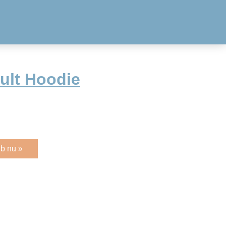
ult Hoodie
b nu »