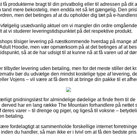
 få produkterne bragt til din privatbolig eller til adressen på di
n tand mere bekostelig, men endda ret så let gængelig. Den prisbil
 ordren, men det betinges af at du opholder dig tæt på e-handlen
elvfølgelig usædvanlig aktuel om vi mangler din ordre omgående
at vi studerer leveringstidspunktet på det respektive produkt.
shops tilsiger levering på næstkommende hverdag på mange a
Adult Hoodie, men vær opmærksom på at det betinges af at bes
 tidspunkt, så at de har udsigt til at kunne nå at få varen ud af 
r tilbyder levering uden betaling, men for det meste stiller det kr
rnativ bør du udvælge den mindst kostelige type af levering, de
ller Vojens – vil være at få dem til at bringe din pakke til et afh
ærligt gnidningsløst for almindelige dødelige at finde frem til de 
 derved har en lang række The Mountain forhandlere på nettet set
deres varer – til drenge og piger, og ligeså til voksne – betyde
n betaling.
e fordelagtigt at sammenholde forskellige internet forretninger 
nden du handler, så man ikke er i tvivl om at få den bedste pris