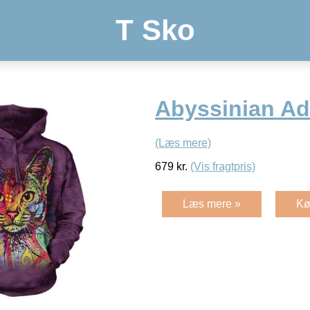
T Sko
Abyssinian Ad
(Læs mere)
679
kr.
(Vis fragtpris)
Læs mere »
Kø