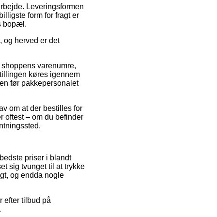
t arbejde. Leveringsformen
ligste form for fragt er
s bopæl.
, og herved er det
f shoppens varenumre,
tillingen køres igennem
døren før pakkepersonalet
av om at der bestilles for
r oftest – om du befinder
entningssted.
bedste priser i blandt
 sig tvunget til at trykke
ligt, og endda nogle
efter tilbud på
.