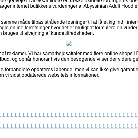
gode genveje til at eksaminere en række aktuelle forbrugeres obs
ersøger internet butikkens vurderinger af Abyssinian Adult Hoodi
samme måde tilpas strålende løsninger til at få et kig ind i in
ogle online forretninger hvor det er muligt at formulere en vurd
an bruges til afvejning af kundetilfredsheden.
t af reklamer. Vi har samarbejdsaftaler med flere online shops i
tilbud, og opnår honorar hvis den besøgende vi sender videre g
e-forhandlere opdateres løbende, men vi kan ikke give garantie
n vi sidst opdaterede websitets informationer.
1
1
1
1
1
1
1
1
1
1
1
1
1
1
1
1
1
1
1
1
1
1
1
1
1
1
1
1
1
1
1
1
1
1
1
1
1
1
1
1
1
1
1
1
1
1
1
1
1
1
1
1
1
1
1
1
1
1
1
1
1
1
1
1
1
1
1
1
1
1