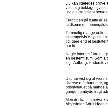
Du kan ligeledes prøve at
viser sig beklageligvis e
utvivlsomt selv at hente
Fragttiden på Katte er s
fuldkommen meningsfuldt 
Temmelig mange online 
eksempelvis Abyssinian 
tidligere end et besluttet
har fri.
Nogle internet forretninge
en bestemt sum. Som alte
sig i Aalborg, Haderslev e
Det har vist sig at være s
diverse e-forhandlere, og
prisniveauet på mange af 
gange frembyde fragt ude
Men det kan immervæk vær
Abyssinian Adult Hoodie i