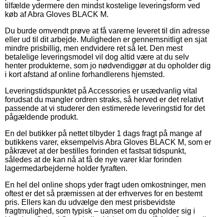
tilfælde ydermere den mindst kostelige leveringsform ved
køb af Abra Gloves BLACK M.
Du burde omvendt prøve at få varerne leveret til din adresse
eller ud til dit arbejde. Muligheden er gennemsnitligt en sjat
mindre prisbillig, men endvidere ret så let. Den mest
betalelige leveringsmodel vil dog altid være at du selv
henter produkterne, som jo nødvendiggør at du opholder dig
i kort afstand af online forhandlerens hjemsted.
Leveringstidspunktet på Accessories er usædvanlig vital
forudsat du mangler ordren straks, så herved er det relativt
passende at vi studerer den estimerede leveringstid for det
pågældende produkt.
En del butikker på nettet tilbyder 1 dags fragt på mange af
butikkens varer, eksempelvis Abra Gloves BLACK M, som er
påkrævet at der bestilles forinden et fastsat tidspunkt,
således at de kan nå at få de nye varer klar forinden
lagermedarbejderne holder fyraften.
En hel del online shops yder fragt uden omkostninger, men
oftest er det så præmissen at der erhverves for en bestemt
pris. Ellers kan du udvælge den mest prisbevidste
fragtmulighed, som typisk – uanset om du opholder sig i