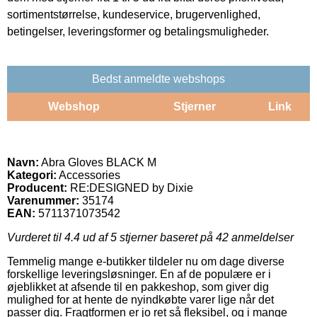
sortimentstørrelse, kundeservice, brugervenlighed,
betingelser, leveringsformer og betalingsmuligheder.
Bedst anmeldte webshops
Webshop
Stjerner
Link
Navn:
Abra Gloves BLACK M
Kategori:
Accessories
Producent:
RE:DESIGNED by Dixie
Varenummer:
35174
EAN:
5711371073542
Vurderet til
4.4
ud af 5 stjerner baseret på
42
anmeldelser
Temmelig mange e-butikker tildeler nu om dage diverse
forskellige leveringsløsninger. En af de populære er i
øjeblikket at afsende til en pakkeshop, som giver dig
mulighed for at hente de nyindkøbte varer lige når det
passer dig. Fragtformen er jo ret så fleksibel, og i mange