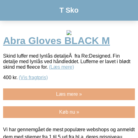
T Sko
Abra Gloves BLACK M
Skind luffer med lynlås detaljeÂ fra Re:Designed. Fin
detalje med lynlås ved håndleddet. Lufferne er lavet i blødt
skind med fleece for.
(Læs mere)
400
kr.
(Vis fragtpris)
Læs mere »
Køb nu »
Vi har gennemgået de mest populære webshops og anmeldt
dem med stjerner fra 1 til 5 ud fra bl.a. deres prisniveau,