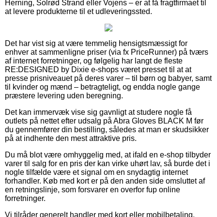
Herning, Solrød Strand eller Vojens – er at få fragtfirmaet til
at levere produkterne til et udleveringssted.
Det har vist sig at være temmelig hensigtsmæssigt for
enhver at sammenligne priser (via fx PriceRunner) på tværs
af internet forretninger, og følgelig har langt de fleste
RE:DESIGNED by Dixie e-shops været presset til at at
presse prisniveauet på deres varer – til børn og babyer, samt
til kvinder og mænd – betragteligt, og endda nogle gange
præstere levering uden beregning.
Det kan immervæk vise sig gavnligt at studere nogle få
outlets på nettet efter udsalg på Abra Gloves BLACK M før
du gennemfører din bestilling, således at man er skudsikker
på at indhente den mest attraktive pris.
Du må blot være omhyggelig med, at ifald en e-shop tilbyder
varer til salg for en pris der kan virke uhørt lav, så burde det i
nogle tilfælde være et signal om en snydagtig internet
forhandler. Køb med kort er på den anden side omsluttet af
en retningslinje, som forsvarer en overfor fup online
forretninger.
Vi tilråder generelt handler med kort eller mobilbetaling.