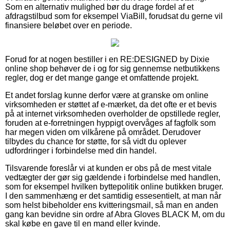
Som en alternativ mulighed bør du drage fordel af et
afdragstilbud som for eksempel ViaBill, forudsat du gerne vil
finansiere beløbet over en periode.
Forud for at nogen bestiller i en RE:DESIGNED by Dixie
online shop behøver de i og for sig gennemse netbutikkens
regler, dog er det mange gange et omfattende projekt.
Et andet forslag kunne derfor være at granske om online
virksomheden er støttet af e-mærket, da det ofte er et bevis
på at internet virksomheden overholder de opstillede regler,
foruden at e-forretningen hyppigt overvåges af fagfolk som
har megen viden om vilkårene på området. Derudover
tilbydes du chance for støtte, for så vidt du oplever
udfordringer i forbindelse med din handel.
Tilsvarende foreslår vi at kunden er obs på de mest vitale
vedtægter der gør sig gældende i forbindelse med handlen,
som for eksempel hvilken byttepolitik online butikken bruger.
I den sammenhæng er det samtidig essesentielt, at man når
som helst bibeholder ens kvitteringsmail, så man en anden
gang kan bevidne sin ordre af Abra Gloves BLACK M, om du
skal købe en gave til en mand eller kvinde.