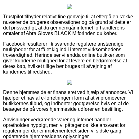
Trustpilot tilbyder relativt fine genveje til at eftergå en række
nuværende brugeres observationer og på grund af dette er
det prisværdigt, at du gennemgår internet forhandlerens
omtaler af Abra Gloves BLACK M forinden du køber.
Facebook resulterer i tilsvarende regulære anstændige
muligheder for at få et kig ind i internet virksomhedens
troværdighed. Herinde ser vi endda online butikker som
giver kunderne mulighed for at levere en bedømmelse af
deres køb, hvilket tillige bør bruges til afvejning af
kundernes tilfredshed.
Denne hjemmeside er finansieret ved hjælp af annoncer. Vi
hjælper et hav af e-forretninger i form af at vi promoverer
butikkernes tilbud, og indhenter godtgørelse hvis en af de
besøgende på vores hjemmeside udfører en bestilling.
Anvisninger vedrørende varer og internet handler
opretholdes hyppigt, men vi påtager os ikke ansvaret for
reguleringer der er implementeret siden vi sidste gang
opdaterede hjemmesidens oplysninger.